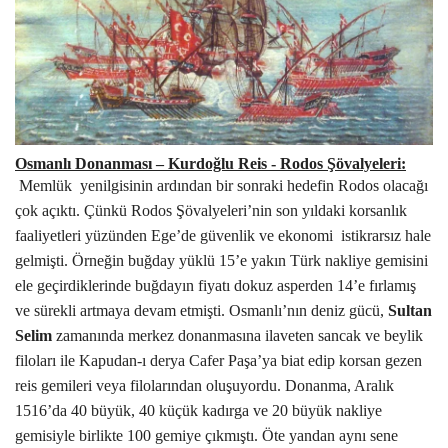
Osmanlı Donanması – Kurdoğlu Reis - Rodos Şövalyeleri:
Memlük
yenilgisinin ardından bir sonraki hedefin Rodos olacağı
çok açıktı. Çünkü
Rodos Şövalyeleri’nin son yıldaki
korsanlık
faaliyetleri yüzünden Ege’de güvenlik ve ekonomi
istikrarsız hale
gelmişti.
Örneğin buğday yüklü 15’e yakın Türk nakliye gemisini
ele geçirdiklerinde buğdayın fiyatı dokuz asperden 14’e fırlamış
ve sürekli artmaya devam etmişti. Osmanlı’nın deniz gücü,
Sultan
Selim
zamanında merkez donanmasına ilaveten
sancak ve beylik
filoları ile Kapudan-ı derya Cafer Paşa’ya biat edip korsan gezen
reis gemileri veya filolarından oluşuyordu. Donanma, Aralık
1516’da 40 büyük, 40 küçük kadırga ve 20 büyük nakliye
gemisiyle birlikte 100 gemiye çıkmıştı. Öte yandan aynı sene