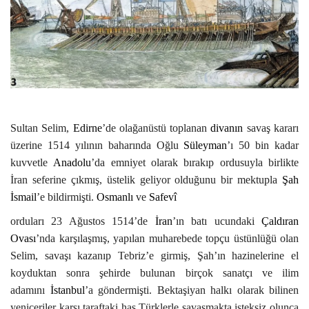
Sultan Selim,
Edirne
’de olağanüstü toplanan
divanın
savaş kararı
üzerine 1514 yılının baharında Oğlu
Süleyman
’ı 50 bin kadar
kuvvetle
Anadolu
’da emniyet olarak bırakıp ordusuyla birlikte
İran seferine çıkmış, üstelik geliyor olduğunu bir mektupla
Şah
İsmail
’e bildirmişti.
Osmanlı
ve
Safevî
orduları 23 Ağustos 1514’de
İran
’ın batı ucundaki
Çaldıran
Ovası
’nda karşılaşmış, yapılan muharebede topçu üstünlüğü olan
Selim, savaşı kazanıp Tebriz’e girmiş, Şah’ın hazinelerine el
koyduktan sonra şehirde bulunan birçok sanatçı ve ilim
adamını
İstanbul
’a göndermişti. Bektaşiyan halkı olarak bilinen
yeniçeriler karşı taraftaki has Türklerle savaşmakta isteksiz olunca