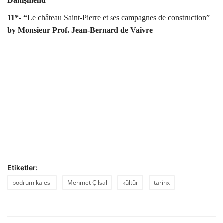
Dânişmend
11*- “
Le château Saint-Pierre et ses campagnes de construction”
by
Monsieur
Prof. Jean-Bernard de Vaivre
Etiketler:
bodrum kalesi
Mehmet Çilsal
kültür
tarihx