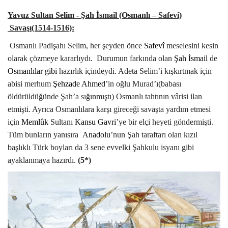
Yavuz Sultan
Selim - Şah İsmail (Osmanlı – Safevi)
Savaşı(1514-1516):
Osmanlı Padişahı Selim, her şeyden önce
Safevî
meselesini kesin
olarak çözmeye kararlıydı.
Durumun farkında olan
Şah İsmail
de
Osmanlılar gibi
hazırlık içindeydi. Adeta Selim’i kışkırtmak için
abisi merhum
Şehzade Ahmed
’in oğlu Murad’ı(babası
öldürüldüğünde Şah’a sığınmıştı) Osmanlı tahtının vârisi ilan
etmişti. Ayrıca Osmanlılara karşı gireceği savaşta yardım etmesi
için
Memlûk
Sultanı
Kansu Gavri
’ye bir elçi heyeti göndermişti.
Tüm bunların yanısıra
Anadolu
’nun Şah taraftarı olan kızıl
başlıklı Türk boyları da 3 sene evvelki Şahkulu isyanı gibi
ayaklanmaya hazırdı.
(5*)