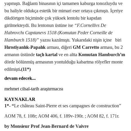
yapmıştı. Bağlantı binasının içi tamamen kaburga tonozluydu ve
bu haliyle oldukça estetik bir mimari eser ortaya çıkmıştı. İçeriye
dikdörtgen biçiminde çok yüksek lentolu bir kapıdan
girilmekteydi. Bu lentonun üstüne ise
“F.Cornellivs De
Habrovchı Capıtanevs 1518 (Komutan Peder Corneille de
Hamburch
1518)”
yazısı kazılmıştı.
Yukarıdaki nişin içine
biri
Hırıstiyanlık-Papalık
arması, diğeri
GM Carretto
arması, bu 2
armanın üstünde
taçlı kartal
ve en altta
Komutan
Hamburch’ın
dörde bölünmüş armasının yontulduğu kabartma rölyefler monte
edilmişti
.(11*)
devam edecek...
mehmet cilsal-tarih araştırmacısı
KAYNAKLAR
1*- “
Le château Saint-Pierre et ses campagnes de construction”
AOM 78, f. 108r; AOM 406, f. 189v-190r. ; AOM 82, f. 171r.
by
Monsieur
Prof Jean-Bernard de Vaivre