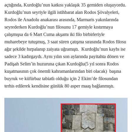
açtığında, Kurdoğlu’nun katkısı yaklaşık 35 gemiden oluşuyordu.
Kurdoğlu’nun seyriyle ilgili istihbarat alan Rodos Şövalyeleri,
Rodos ile Anadolu anakarası arasında, Marmaris yakınlarında
seyrederken Kurdoğlu’nun filosunu 17 gemiyle kıstırmaya
çalışmışsa da 6 Mart Cuma akşamı iki filo birbirleriyle
muharebeye tutuşmuş, 3 saat süren çatışma sırasında Rodos filosu
ağır şekilde hırpalanıp zaiyata uğramıştı.
Kurdoğlu’nun kaybı ise
sadece 3 kadırgaydı. Aynı yılın son aylarında payitahta dönen ve
Padişah Selim’in huzuruna çıkan Kurdoğlu(5 yıl sonra Rodos
kuşatmasının çok önemli kahramanlarından biri olacak)
başına
buyruk ve küfürbaz tabiatlı olduğu için 2 Ekim’de filosundan
terhis edilerek kendisine günlük 80 asper maaş bağlanmıştı.