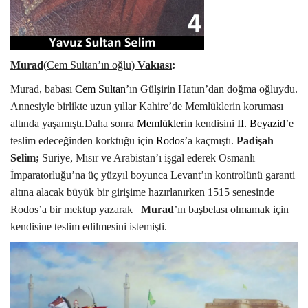
Murad
(Cem Sultan’ın oğlu)
Vakıası
:
Murad, babası
Cem Sultan
’ın Gülşirin Hatun’dan doğma oğluydu.
Annesiyle birlikte uzun yıllar Kahire’de Memlüklerin koruması
altında yaşamıştı.Daha sonra
Memlüklerin
kendisini
II. Beyazid
’e
teslim edeceğinden korktuğu için
Rodos
’a kaçmıştı.
Padişah
Selim;
Suriye, Mısır ve Arabistan’ı işgal ederek Osmanlı
İmparatorluğu’na üç yüzyıl boyunca Levant’ın kontrolünü garanti
altına alacak büyük bir girişime hazırlanırken 1515 senesinde
Rodos’a bir mektup yazarak
Murad
’ın başbelası olmamak için
kendisine teslim edilmesini istemişti.