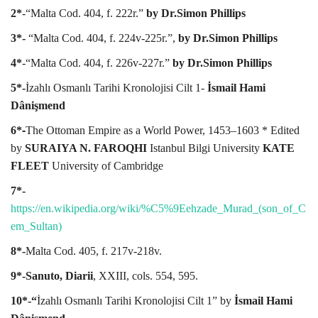
2*
-“Malta Cod. 404, f. 222r.”
by Dr.Simon Phillips
3*-
“Malta Cod. 404, f. 224v-225r.”,
by Dr.Simon Phillips
4*
-“Malta Cod. 404, f. 226v-227r.”
by Dr.Simon Phillips
5*-
İzahlı Osmanlı Tarihi Kronolojisi Cilt 1-
İsmail Hami
Dânişmend
6*
-
The Ottoman Empire as a World Power, 1453–1603 * Edited
by
SURAIYA N. FAROQHI
Istanbul Bilgi University
KATE
FLEET
University of Cambridge
7*-
https://en.wikipedia.org/wiki/%C5%9Eehzade_Murad_(son_of_C
em_Sultan)
8*-
Malta Cod. 405, f. 217v-218v.
9*-
Sanuto, Diarii
, XXIII, cols. 554, 595.
10*-“
İzahlı Osmanlı Tarihi Kronolojisi Cilt 1” by
İsmail Hami