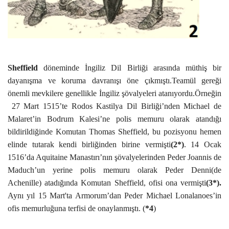
Sheffield
döneminde İngiliz Dil Birliği arasında müthiş bir
dayanışma ve koruma davranışı öne çıkmıştı.Teamül gereği
önemli mevkilere genellikle İngiliz şövalyeleri atanıyordu.Örneğin
27 Mart 1515’te Rodos Kastilya Dil Birliği’nden Michael de
Malaret’in Bodrum Kalesi’ne polis memuru olarak atandığı
bildirildiğinde Komutan Thomas Sheffield, bu pozisyonu hemen
elinde tutarak kendi birliğinden birine vermişti
(2*)
. 14 Ocak
1516’da Aquitaine Manastırı’nın şövalyelerinden Peder Joannis de
Maduch’un yerine polis memuru olarak Peder Denni(de
Achenille) atadığında Komutan Sheffield, ofisi ona vermişti
(3*).
Aynı yıl 15 Mart'ta Armorum’dan Peder Michael Lonalanoes’in
ofis memurluğuna terfisi de onaylanmıştı. (
*4
)