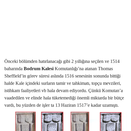
Kültür Sanat Tarih
Sağlık
Ekonomi
Gündem
Dünya
Önceki bölümden hatırlanacağı gibi
2 yıllığına seçilen ve 1514
baharında
Bodrum
Kalesi
Komutanlığı’na atanan
Thomas
Sheffield’in
görev süresi aslında 1516 senesinin sonunda bittiği
halde Kale içindeki surların tamir ve tahkimatı, topçu mevzileri,
istihkam faaliyetleri vb hala devam ediyordu. Çünkü Komutan’a
vaadedilen ve elinde hala tüketemediği önemli miktarda bir bütçe
vardı, bu yüzden de işler ta
13 Haziran 1517’e kadar uzamıştı.