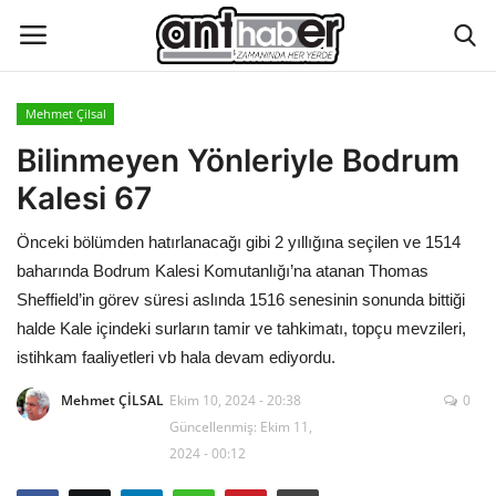
Mehmet Çilsal
Künye
Bilinmeyen Yönleriyle Bodrum
Kalesi 67
Eğitim
Önceki bölümden hatırlanacağı gibi 2 yıllığına seçilen ve 1514
Aktüel Magazin
baharında Bodrum Kalesi Komutanlığı’na atanan Thomas
Sheffield’in görev süresi aslında 1516 senesinin sonunda bittiği
Hakkımızda
halde Kale içindeki surların tamir ve tahkimatı, topçu mevzileri,
istihkam faaliyetleri vb hala devam ediyordu.
İletişim
Mehmet ÇİLSAL
Ekim 10, 2024 - 20:38
0
Güncellenmiş: Ekim 11,
Asayiş
2024 - 00:12
Çevre