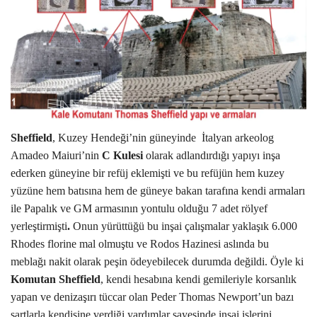
Sheffield
, Kuzey Hendeği’nin güneyinde
İtalyan arkeolog
Amadeo Maiuri’nin
C Kulesi
olarak adlandırdığı yapıyı inşa
ederken güneyine bir
refüj eklemişti ve bu refüjün hem kuzey
yüzüne hem batısına hem de güneye bakan tarafına kendi armaları
ile Papalık ve GM armasının yontulu olduğu 7 adet rölyef
yerleştirmişti
.
Onun yürüttüğü bu inşai çalışmalar yaklaşık 6.000
Rhodes florine mal olmuştu ve Rodos Hazinesi aslında bu
meblağı nakit olarak peşin ödeyebilecek durumda değildi.
Öyle ki
Komutan
Sheffield
, kendi hesabına kendi gemileriyle korsanlık
yapan ve denizaşırı tüccar olan Peder
Thomas Newport’un bazı
şartlarla kendisine verdiği yardımlar sayesinde inşai işlerini