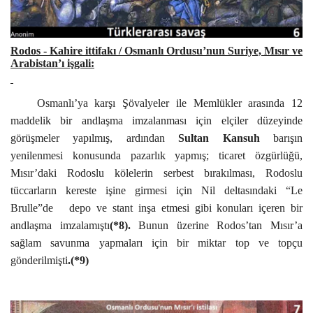
Rodos
- Kahire ittifakı / Osmanlı Ordusu’nun Suriye, Mısır ve
Arabistan’ı işgali:
Osmanlı’ya karşı Şövalyeler ile Memlükler arasında 12
maddelik bir andlaşma imzalanması için elçiler düzeyinde
görüşmeler yapılmış, ardından
Sultan Kansuh
barışın
yenilenmesi konusunda pazarlık yapmış; ticaret özgürlüğü,
Mısır’daki Rodoslu kölelerin serbest bırakılması, Rodoslu
tüccarların kereste işine girmesi için Nil deltasındaki “Le
Brulle”de
depo ve stant inşa etmesi gibi konuları içeren bir
andlaşma imzalamıştı
(*8).
Bunun üzerine Rodos’tan Mısır’a
sağlam savunma yapmaları için bir miktar top ve topçu
gönderilmişti
.
(*9)