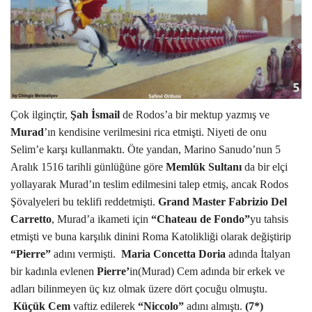
Çok ilginçtir,
Şah İsmail
de Rodos’a bir mektup yazmış ve
Murad
’ın kendisine verilmesini rica etmişti. Niyeti de onu
Selim’e karşı kullanmaktı. Öte yandan, Marino Sanudo’nun 5
Aralık 1516 tarihli günlüğüne göre
Memlük Sultanı
da bir elçi
yollayarak Murad’ın teslim edilmesini talep etmiş, ancak Rodos
Şövalyeleri bu teklifi reddetmişti.
Grand Master Fabrizio Del
Carretto
, Murad’a ikameti için
“Chateau de Fondo”
yu tahsis
etmişti ve buna karşılık dinini Roma Katolikliği olarak değiştirip
“Pierre”
adını vermişti.
Maria Concetta Doria
adında İtalyan
bir kadınla evlenen
Pierre’
in(Murad) Cem adında bir erkek ve
adları bilinmeyen üç kız olmak üzere dört çocuğu olmuştu.
Küçük Cem
vaftiz edilerek
“Niccolo”
adını almıştı.
(7*)