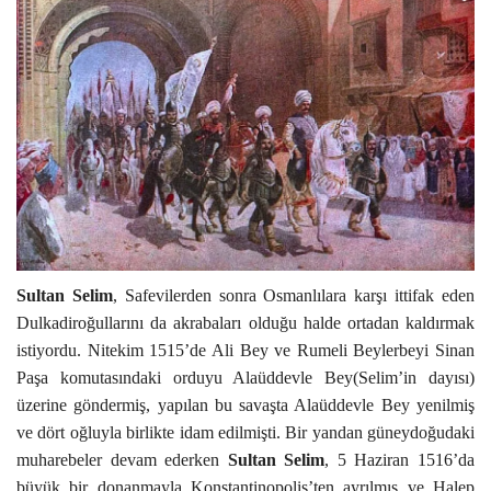
Sultan Selim
, Safevilerden sonra Osmanlılara karşı ittifak eden
Dulkadiroğullarını da akrabaları olduğu halde ortadan kaldırmak
istiyordu. Nitekim 1515’de Ali Bey ve Rumeli Beylerbeyi Sinan
Paşa komutasındaki orduyu Alaüddevle Bey(Selim’in dayısı)
üzerine göndermiş, yapılan bu savaşta Alaüddevle Bey yenilmiş
ve dört oğluyla birlikte idam edilmişti. Bir yandan güneydoğudaki
muharebeler devam ederken
Sultan Selim
, 5 Haziran 1516’da
büyük bir
donanmayla Konstantinopolis’ten ayrılmış ve Halep