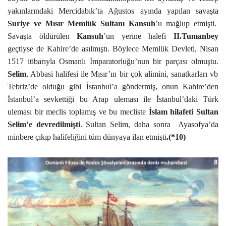
yakınlarındaki Mercidabık’ta Ağustos ayında yapılan savaşta
Suriye ve Mısır Memlük Sultanı Kansuh
’u mağlup etmişti.
Savaşta öldürülen
Kansuh
’un yerine halefi
II.Tumanbey
geçtiyse de Kahire’de asılmıştı.
Böylece Memlük Devleti, Nisan
1517 itibarıyla Osmanlı İmparatorluğu’nun bir parçası olmuştu.
Selim
,
Abbasi halifesi ile Mısır’ın bir çok alimini, sanatkarları vb
Tebriz’de olduğu gibi İstanbul’a göndermiş, onun Kahire’den
İstanbul’a sevkettiği bu Arap uleması ile İstanbul’daki Türk
uleması bir meclis toplamış ve bu mecliste
İslam hilafeti Sultan
Selim’e devredilmişti
. Sultan Selim, daha sonra
Ayasofya’da
minbere çıkıp halifeliğini tüm dünyaya ilan etmişti
.(*10)