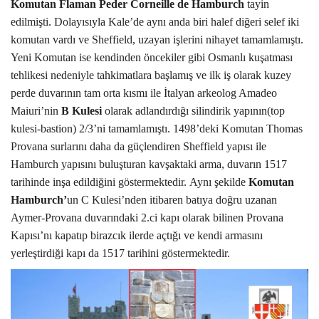
Komutan Flaman Peder Corneille de Hamburch
tayin
edilmişti. Dolayısıyla Kale’de aynı anda biri halef diğeri selef iki
komutan vardı ve Sheffield, uzayan işlerini nihayet tamamlamıştı.
Yeni Komutan ise kendinden öncekiler gibi Osmanlı kuşatması
tehlikesi nedeniyle tahkimatlara başlamış ve ilk iş olarak kuzey
perde duvarının tam orta kısmı ile
İtalyan arkeolog Amadeo
Maiuri’nin
B Kulesi
olarak adlandırdığı
silindirik yapının(top
kulesi-bastion) 2/3’ni tamamlamıştı. 1498’deki Komutan Thomas
Provana surlarını daha da güçlendiren Sheffield yapısı ile
Hamburch yapısını buluşturan kavşaktaki arma, duvarın 1517
tarihinde inşa edildiğini göstermektedir.
Aynı şekilde
Komutan
Hamburch’
un C Kulesi’nden itibaren batıya doğru uzanan
Aymer-Provana duvarındaki 2.ci kapı olarak bilinen Provana
Kapısı’nı kapatıp birazcık ilerde açtığı ve kendi armasını
yerleştirdiği kapı da 1517 tarihini göstermektedir.