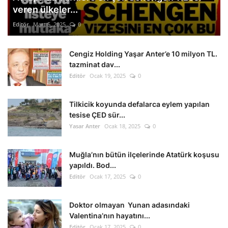
veren ülkeler...
Editör
Mart 5, 2025
0
Cengiz Holding Yaşar Anter’e 10 milyon TL.
tazminat dav...
Editör
Ocak 19, 2025
0
Tilkicik koyunda defalarca eylem yapılan
tesise ÇED sür...
Yasar Anter
Ocak 18, 2025
0
Muğla’nın bütün ilçelerinde Atatürk koşusu
yapıldı. Bod...
Editör
Ocak 17, 2025
0
Doktor olmayan Yunan adasındaki
Valentina’nın hayatını...
Editör
Ocak 17, 2025
0