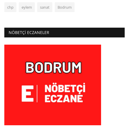
chp
eylem
sanat
Bodrum
NÖBETÇI ECZANELER