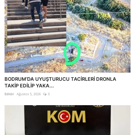
BODRUM’DA UYUŞTURUCU TACİRLERİ DRONLA
TAKİP EDİLİP YAKA...
Editör
Ağustos 5, 2026
0