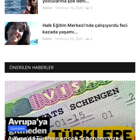
yolcularına şok deni...
Editör
Temmuz 16, 2026
0
Halk Eğitim Merkezi'nde çalışıyordu feci
kazada yaşamı...
Editör
Temmuz 24, 2026
0
ÖNERILEN HABERLER
Gündem
Avrupa'da Türklere en çok Schengen vizesi