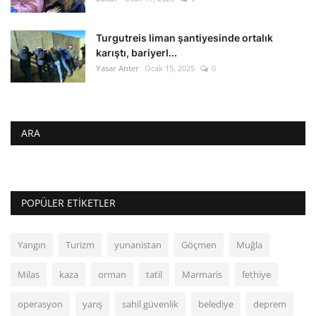
Turgutreis liman şantiyesinde ortalık
karıştı, bariyerl...
Yasar Anter
Ocak 15, 2025
0
ARA
POPÜLER ETIKETLER
Yangın
Turizm
yunanistan
Göçmen
Muğla
Milas
kaza
orman
tatil
Marmaris
fethiye
operasyon
yarış
sahil güvenlik
belediye
deprem