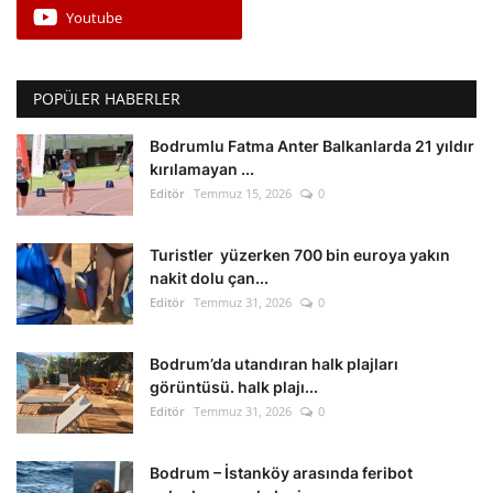
Youtube
POPÜLER HABERLER
Bodrumlu Fatma Anter Balkanlarda 21 yıldır
kırılamayan ...
Editör
Temmuz 15, 2026
0
Turistler yüzerken 700 bin euroya yakın
nakit dolu çan...
Editör
Temmuz 31, 2026
0
Bodrum’da utandıran halk plajları
görüntüsü. halk plajı...
Editör
Temmuz 31, 2026
0
Bodrum – İstanköy arasında feribot