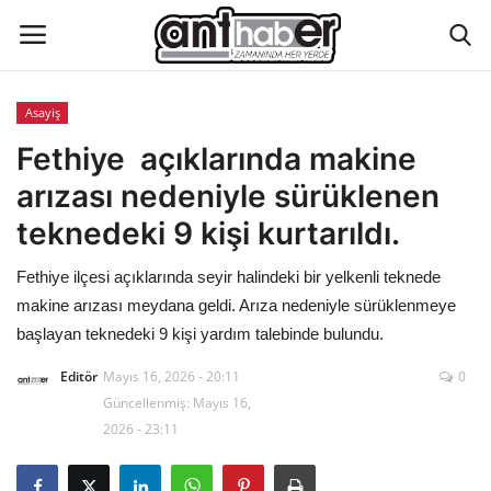
Asayiş
Künye
Fethiye açıklarında makine
arızası nedeniyle sürüklenen
Eğitim
teknedeki 9 kişi kurtarıldı.
Aktüel Magazin
Fethiye ilçesi açıklarında seyir halindeki bir yelkenli teknede
makine arızası meydana geldi. Arıza nedeniyle sürüklenmeye
Hakkımızda
başlayan teknedeki 9 kişi yardım talebinde bulundu.
İletişim
Editör
Mayıs 16, 2026 - 20:11
0
Güncellenmiş: Mayıs 16,
Asayiş
2026 - 23:11
Çevre