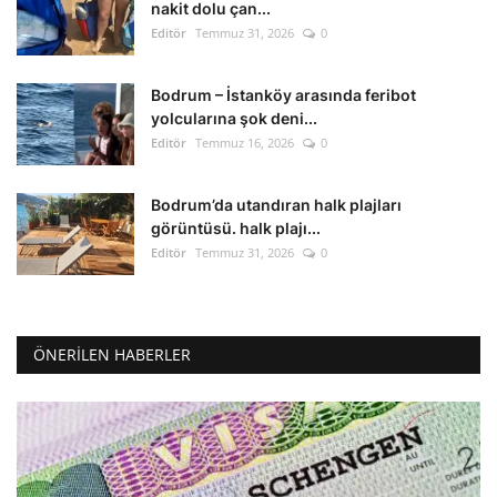
nakit dolu çan...
Editör
Temmuz 31, 2026
0
Bodrum – İstanköy arasında feribot
yolcularına şok deni...
Editör
Temmuz 16, 2026
0
Bodrum’da utandıran halk plajları
görüntüsü. halk plajı...
Editör
Temmuz 31, 2026
0
ÖNERILEN HABERLER