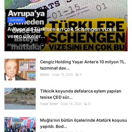
Gündem
Avrupa'da Türklere en çok Schengen vizesi
veren ülkeler...
Editör
Mart 5, 2025
0
Cengiz Holding Yaşar Anter’e 10 milyon TL.
tazminat dav...
Editör
Ocak 19, 2025
0
Tilkicik koyunda defalarca eylem yapılan
tesise ÇED sür...
Yasar Anter
Ocak 18, 2025
0
Muğla’nın bütün ilçelerinde Atatürk koşusu
yapıldı. Bod...