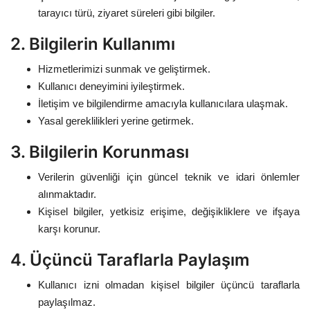
tarayıcı türü, ziyaret süreleri gibi bilgiler.
Gizlilik Politikası
2. Bilgilerin Kullanımı
Reklam ve İşbirliği
Hizmetlerimizi sunmak ve geliştirmek.
Kullanıcı deneyimini iyileştirmek.
Bodrum Trafik Yoğunluk Haritası
İletişim ve bilgilendirme amacıyla kullanıcılara ulaşmak.
Yasal gereklilikleri yerine getirmek.
Turizm
3. Bilgilerin Korunması
Siyaset
Verilerin güvenliği için güncel teknik ve idari önlemler
alınmaktadır.
Bodrum Nöbetçi Eczaneler
Kişisel bilgiler, yetkisiz erişime, değişikliklere ve ifşaya
karşı korunur.
Köşe Yazarları
4. Üçüncü Taraflarla Paylaşım
Spor
Kullanıcı izni olmadan kişisel bilgiler üçüncü taraflarla
paylaşılmaz.