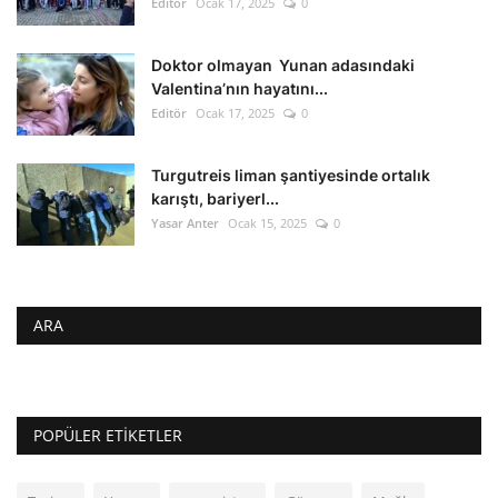
Editör
Ocak 17, 2025
0
Doktor olmayan Yunan adasındaki
Valentina’nın hayatını...
Editör
Ocak 17, 2025
0
Turgutreis liman şantiyesinde ortalık
karıştı, bariyerl...
Yasar Anter
Ocak 15, 2025
0
ARA
POPÜLER ETIKETLER