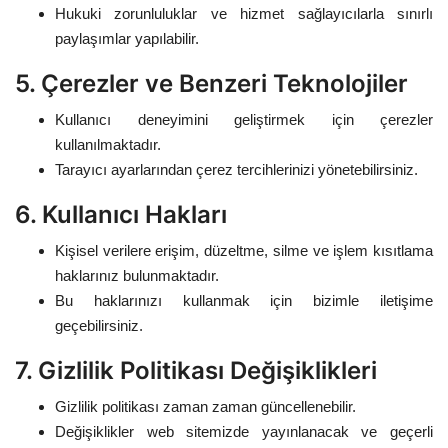
Kültür Sanat Tarih
Hukuki zorunluluklar ve hizmet sağlayıcılarla sınırlı
paylaşımlar yapılabilir.
Sağlık
5. Çerezler ve Benzeri Teknolojiler
Ekonomi
Kullanıcı deneyimini geliştirmek için çerezler
kullanılmaktadır.
Gündem
Tarayıcı ayarlarından çerez tercihlerinizi yönetebilirsiniz.
Dünya
6. Kullanıcı Hakları
Kişisel verilere erişim, düzeltme, silme ve işlem kısıtlama
haklarınız bulunmaktadır.
Bu haklarınızı kullanmak için bizimle iletişime
geçebilirsiniz.
7. Gizlilik Politikası Değişiklikleri
Gizlilik politikası zaman zaman güncellenebilir.
Değişiklikler web sitemizde yayınlanacak ve geçerli