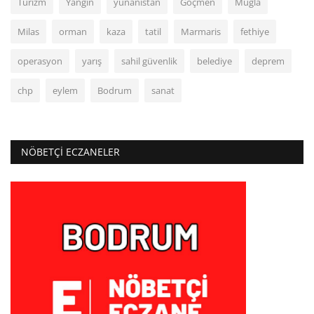
Turizm
Yangın
yunanistan
Göçmen
Muğla
Milas
orman
kaza
tatil
Marmaris
fethiye
operasyon
yarış
sahil güvenlik
belediye
deprem
chp
eylem
Bodrum
sanat
NÖBETÇI ECZANELER