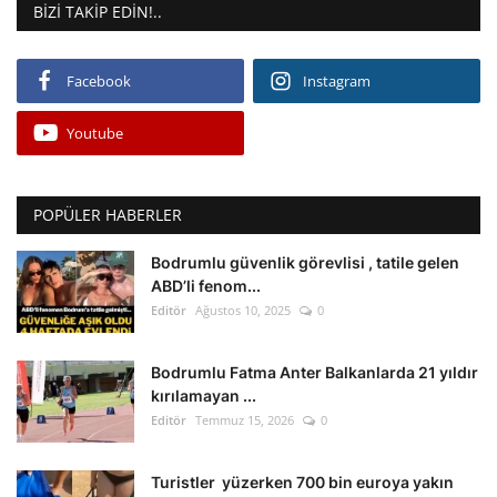
BIZI TAKIP EDIN!..
Facebook
Instagram
Youtube
POPÜLER HABERLER
Bodrumlu güvenlik görevlisi , tatile gelen
ABD’li fenom...
Editör
Ağustos 10, 2025
0
Bodrumlu Fatma Anter Balkanlarda 21 yıldır
kırılamayan ...
Editör
Temmuz 15, 2026
0
Turistler yüzerken 700 bin euroya yakın