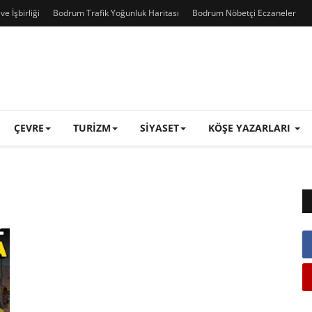
e İşbirliği
Bodrum Trafik Yoğunluk Haritası
Bodrum Nöbetçi Eczaneler
ÇEVRE
TURIZM
SIYASET
KÖŞE YAZARLARI