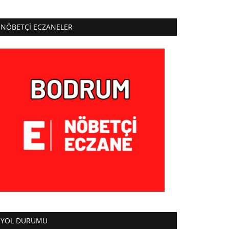
NÖBETÇI ECZANELER
YOL DURUMU