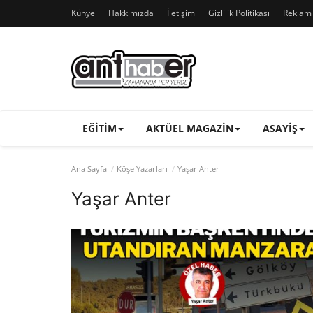
Künye
Hakkımızda
İletişim
Gizlilik Politikası
Reklam v
EĞITIM
AKTÜEL MAGAZIN
ASAYIŞ
Ana Sayfa
Köşe Yazarları
Yaşar Anter
Yaşar Anter