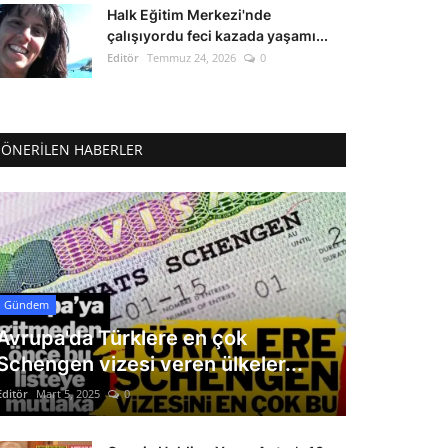
Halk Eğitim Merkezi'nde
çalışıyordu feci kazada yaşamı...
Editör
Temmuz 24, 2026
0
ÖNERILEN HABERLER
Gündem
Avrupa'da Türklere en çok
Schengen vizesi veren ülkeler...
Editör
Mart 5, 2025
0