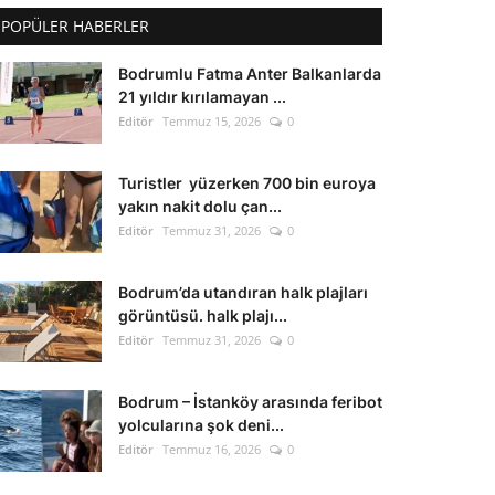
POPÜLER HABERLER
Bodrumlu Fatma Anter Balkanlarda
21 yıldır kırılamayan ...
Editör
Temmuz 15, 2026
0
Turistler yüzerken 700 bin euroya
yakın nakit dolu çan...
Editör
Temmuz 31, 2026
0
Bodrum’da utandıran halk plajları
görüntüsü. halk plajı...
Editör
Temmuz 31, 2026
0
Bodrum – İstanköy arasında feribot
yolcularına şok deni...
Editör
Temmuz 16, 2026
0