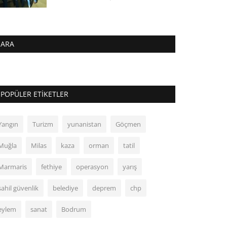
ARA
POPÜLER ETIKETLER
Yangın
Turizm
yunanistan
Göçmen
Muğla
Milas
kaza
orman
tatil
Marmaris
fethiye
operasyon
yarış
sahil güvenlik
belediye
deprem
chp
eylem
sanat
Bodrum