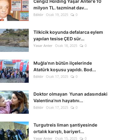
Cengiz Holding Yaşar Anter’e 10
milyon TL. tazminat dav...
Editör
Ocak 19, 2025
0
Tilkicik koyunda defalarca eylem
yapılan tesise ÇED sür...
Yasar Anter
Ocak 18, 2025
0
Muğla’nın bütün ilçelerinde
Atatürk koşusu yapıldı. Bod...
Editör
Ocak 17, 2025
0
Doktor olmayan Yunan adasındaki
Valentina’nın hayatını...
Editör
Ocak 17, 2025
0
Turgutreis liman şantiyesinde
ortalık karıştı, bariyerl...
Yasar Anter
Ocak 15, 2025
0