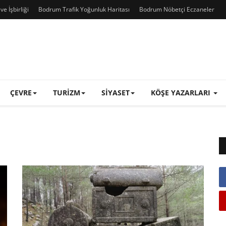
e İşbirliği
Bodrum Trafik Yoğunluk Haritası
Bodrum Nöbetçi Eczaneler
ÇEVRE
TURIZM
SIYASET
KÖŞE YAZARLARI