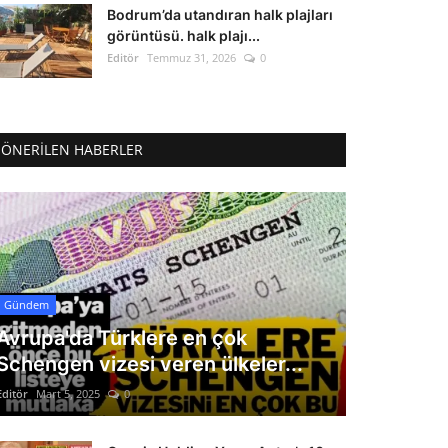
Bodrum’da utandıran halk plajları
görüntüsü. halk plajı...
Editör
Temmuz 31, 2026
0
ÖNERILEN HABERLER
Gündem
Avrupa'da Türklere en çok
Schengen vizesi veren ülkeler...
Editör
Mart 5, 2025
0