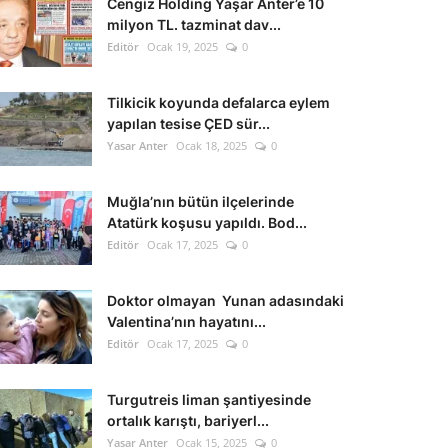
Cengiz Holding Yaşar Anter’e 10
milyon TL. tazminat dav...
Editör
Ocak 19, 2025
0
Tilkicik koyunda defalarca eylem
yapılan tesise ÇED sür...
Yasar Anter
Ocak 18, 2025
0
Muğla’nın bütün ilçelerinde
Atatürk koşusu yapıldı. Bod...
Editör
Ocak 17, 2025
0
Doktor olmayan Yunan adasındaki
Valentina’nın hayatını...
Editör
Ocak 17, 2025
0
Turgutreis liman şantiyesinde
ortalık karıştı, bariyerl...
Yasar Anter
Ocak 15, 2025
0