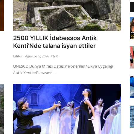
2500 YILLIK İdebessos Antik
Kenti’Nde talana isyan ettiler
Editör
Ağustos 5, 2026
0
UNESCO Dünya Mirası Listesi’ne önerilen “Likya Uygarlığı
Antik Kentleri” arasınd...