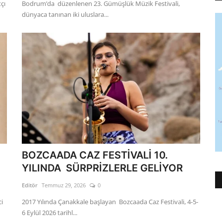
çı
Bodrum’da düzenlenen 23. Gümüşlük Müzik Festivali,
dünyaca tanınan iki uluslara...
BOZCAADA CAZ FESTİVALİ 10.
YILINDA SÜRPRİZLERLE GELİYOR
Editör
Temmuz 29, 2026
0
ci
2017 Yılında Çanakkale başlayan Bozcaada Caz Festivali, 4-5-
6 Eylül 2026 tarihl...