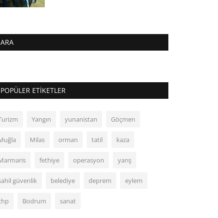
ARA
POPÜLER ETIKETLER
Turizm
Yangın
yunanistan
Göçmen
Muğla
Milas
orman
tatil
kaza
Marmaris
fethiye
operasyon
yarış
sahil güvenlik
belediye
deprem
eylem
chp
Bodrum
sanat