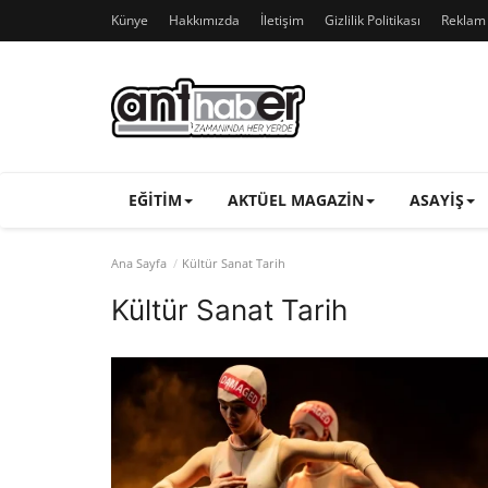
Künye
Hakkımızda
İletişim
Gizlilik Politikası
Reklam v
EĞITIM
AKTÜEL MAGAZIN
ASAYIŞ
Ana Sayfa
Kültür Sanat Tarih
Kültür Sanat Tarih