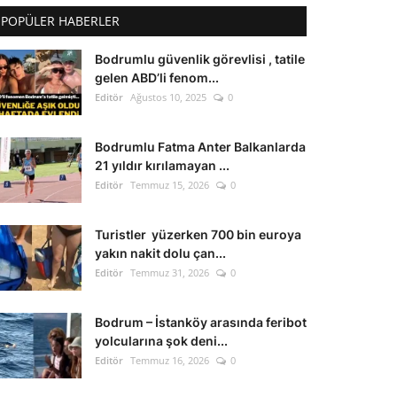
POPÜLER HABERLER
Bodrumlu güvenlik görevlisi , tatile
gelen ABD’li fenom...
Editör
Ağustos 10, 2025
0
Bodrumlu Fatma Anter Balkanlarda
21 yıldır kırılamayan ...
Editör
Temmuz 15, 2026
0
Turistler yüzerken 700 bin euroya
yakın nakit dolu çan...
Editör
Temmuz 31, 2026
0
Bodrum – İstanköy arasında feribot
yolcularına şok deni...
Editör
Temmuz 16, 2026
0