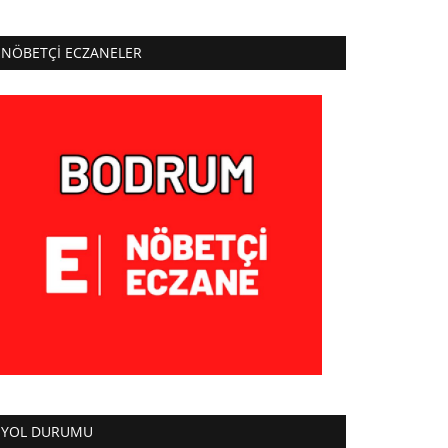
NÖBETÇI ECZANELER
YOL DURUMU