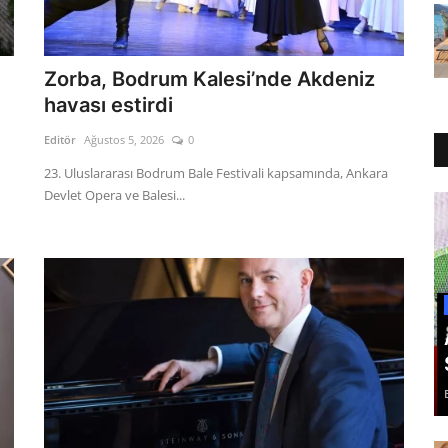
Zorba, Bodrum Kalesi’nde Akdeniz
havası estirdi
Editör
Ağustos 5, 2026
0
23. Uluslararası Bodrum Bale Festivali kapsamında, Ankara
Devlet Opera ve Balesi...