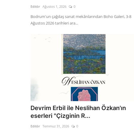
Editör
Ağustos 1, 2026
0
Bodrum'un çağdaş sanat mekânlarından Boho Galeri, 3-8
Ağustos 2026 tarihleri ara...
Devrim Erbil ile Neslihan Özkan'ın
eserleri "Çizginin R...
Editör
Temmuz 31, 2026
0