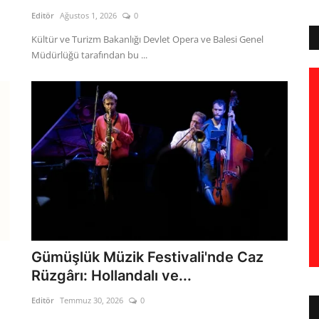
Editör
Ağustos 1, 2026
0
Kültür ve Turizm Bakanlığı Devlet Opera ve Balesi Genel
Müdürlüğü tarafından bu ...
Gümüşlük Müzik Festivali'nde Caz
Rüzgârı: Hollandalı ve...
Editör
Temmuz 30, 2026
0