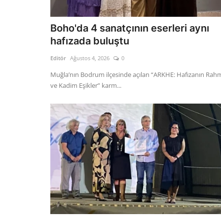
Boho'da 4 sanatçının eserleri aynı
hafızada buluştu
Editör
Ağustos 4, 2026
0
Muğla’nın Bodrum ilçesinde açılan “ARKHE: Hafızanın Rah
ve Kadim Eşikler” karm...