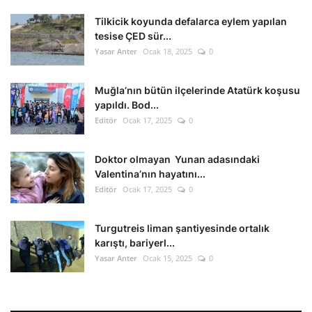
Tilkicik koyunda defalarca eylem yapılan
tesise ÇED sür...
Yasar Anter
Ocak 18, 2025
0
Muğla’nın bütün ilçelerinde Atatürk koşusu
yapıldı. Bod...
Editör
Ocak 17, 2025
0
Doktor olmayan Yunan adasındaki
Valentina’nın hayatını...
Editör
Ocak 17, 2025
0
Turgutreis liman şantiyesinde ortalık
karıştı, bariyerl...
Yasar Anter
Ocak 15, 2025
0