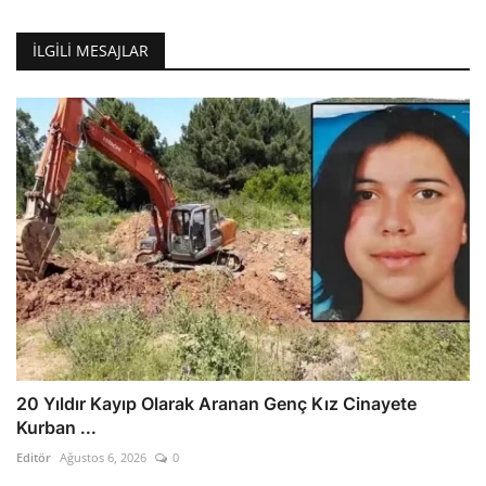
İLGILI MESAJLAR
20 Yıldır Kayıp Olarak Aranan Genç Kız Cinayete
Kurban ...
Editör
Ağustos 6, 2026
0