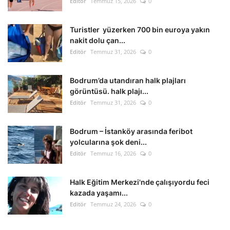
Editör
Temmuz 15, 2026
0
Turistler yüzerken 700 bin euroya yakın
nakit dolu çan...
Editör
Temmuz 31, 2026
0
Bodrum’da utandıran halk plajları
görüntüsü. halk plajı...
Editör
Temmuz 31, 2026
0
Bodrum – İstanköy arasında feribot
yolcularına şok deni...
Editör
Temmuz 16, 2026
0
Halk Eğitim Merkezi'nde çalışıyordu feci
kazada yaşamı...
Editör
Temmuz 24, 2026
0