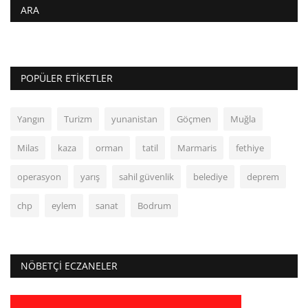
ARA
POPÜLER ETIKETLER
Yangın
Turizm
yunanistan
Göçmen
Muğla
Milas
kaza
orman
tatil
Marmaris
fethiye
operasyon
yarış
sahil güvenlik
belediye
deprem
chp
eylem
sanat
Bodrum
NÖBETÇI ECZANELER