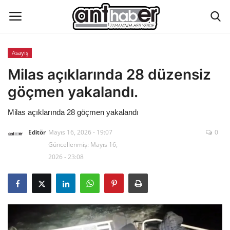
Asayiş
Künye
Milas açıklarında 28 düzensiz
göçmen yakalandı.
Eğitim
Milas açıklarında 28 göçmen yakalandı
Aktüel Magazin
Editör
Mayıs 16, 2026 - 19:07
0
Güncellenmiş: Mayıs 16,
Hakkımızda
2026 - 23:08
İletişim
Asayiş
Çevre