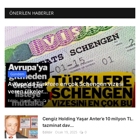
ÖNERILEN HABERLER
Gündem
Avrupa'da Türklere en çok Schengen vizesi
veren ülkeler...
Editör
Mart 5, 2025
0
Cengiz Holding Yaşar Anter’e 10 milyon TL.
tazminat dav...
Editör
Ocak 19, 2025
0