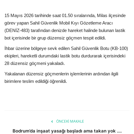
Kültür Sanat Tarih
15 Mayıs 2026 tarihinde saat 01.50 sıralarında,
Milas
ilçesinde
Sağlık
görev yapan Sahil Güvenlik Mobil Kıyı Gözetleme Aracı
(DENİZ-483) tarafından denizde hareket halinde bulunan lastik
Ekonomi
bot içerisinde bir grup düzensiz göçmen tespit edildi.
Gündem
İhbar üzerine bölgeye sevk edilen Sahil Güvenlik Botu (KB-100)
ekipleri, hareketli durumdaki lastik botu durdurarak içerisindeki
Dünya
28 düzensiz göçmeni yakaladı.
Yakalanan düzensiz göçmenlerin işlemlerinin ardından ilgili
birimlere teslim edildiği öğrenildi.
ÖNCEKI MAKALE
Bodrum’da inşaat yasağı başladı ama takan yok ....