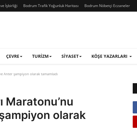
e İşbirliği
Bodrum Trafik Yoğunluk Haritası
Bodrum Nöbetçi Eczaneler
ÇEVRE
TURIZM
SIYASET
KÖŞE YAZARLARI
e Anter şampiyon olarak tamamladı
ı Maratonu’nu
 şampiyon olarak