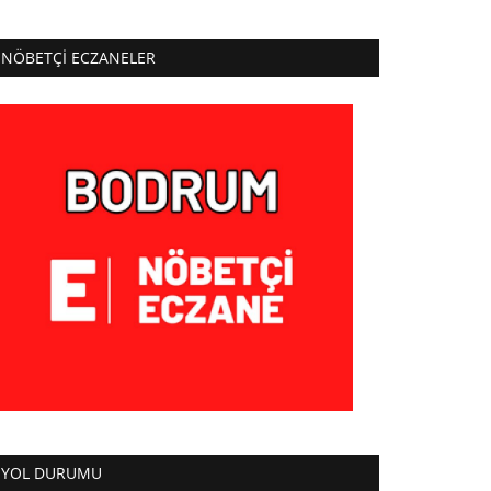
NÖBETÇI ECZANELER
YOL DURUMU