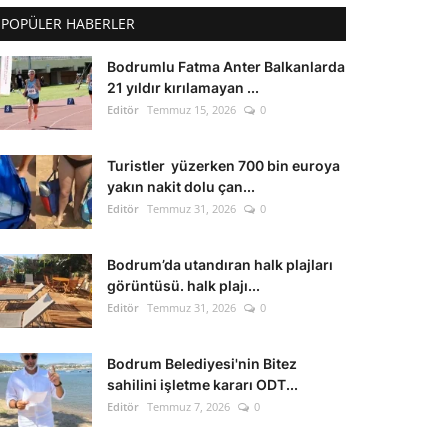
POPÜLER HABERLER
Bodrumlu Fatma Anter Balkanlarda
21 yıldır kırılamayan ...
Editör
Temmuz 15, 2026
0
Turistler yüzerken 700 bin euroya
yakın nakit dolu çan...
Editör
Temmuz 31, 2026
0
Bodrum’da utandıran halk plajları
görüntüsü. halk plajı...
Editör
Temmuz 31, 2026
0
Bodrum Belediyesi'nin Bitez
sahilini işletme kararı ODT...
Editör
Temmuz 7, 2026
0