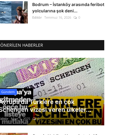
Bodrum – İstanköy arasında feribot
yolcularına şok deni...
Editör
Temmuz 16, 2026
0
ÖNERILEN HABERLER
Gündem
Avrupa'da Türklere en çok
Schengen vizesi veren ülkeler...
Editör
Mart 5, 2025
0