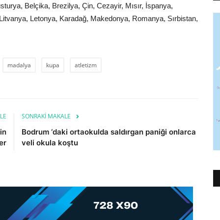
urya, Belçika, Brezilya, Çin, Cezayir, Mısır, İspanya,
, Litvanya, Letonya, Karadağ, Makedonya, Romanya, Sırbistan,
madalya
kupa
atletizm
LE
SONRAKI MAKALE
in
Bodrum ‘daki ortaokulda saldırgan paniği onlarca
er
veli okula koştu