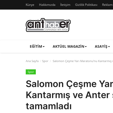
Künye
Hakkımızda
İletişim
Gizlilik Politikası
Reklam v
EĞITIM
AKTÜEL MAGAZIN
ASAYIŞ
Ana Sayfa
Spor
Salomon Çeşme Yarı Maratonu’nu Kantarmış v
Spor
Salomon Çeşme Yar
Kantarmış ve Anter
tamamladı