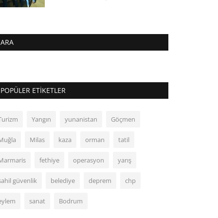
ARA
POPÜLER ETIKETLER
Turizm
Yangın
yunanistan
Göçmen
Muğla
Milas
kaza
orman
tatil
Marmaris
fethiye
operasyon
yarış
sahil güvenlik
belediye
deprem
chp
eylem
sanat
Bodrum