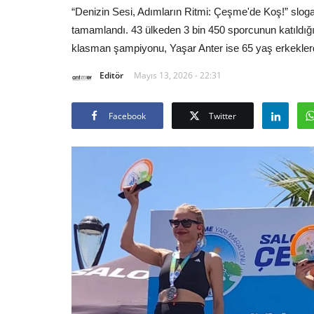
“Denizin Sesi, Adımların Ritmi: Çeşme'de Koş!” slog
tamamlandı. 43 ülkeden 3 bin 450 sporcunun katıld
klasman şampiyonu, Yaşar Anter ise 65 yaş erkekler
Editör
Mayıs 13, 2026 - 22:31
Facebook
Twitter