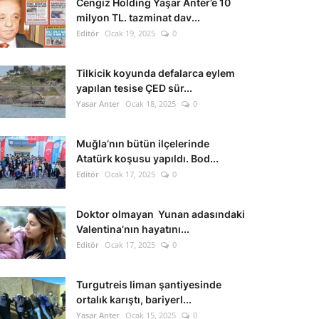
Cengiz Holding Yaşar Anter’e 10
milyon TL. tazminat dav...
Editör
Ocak 19, 2025
0
Tilkicik koyunda defalarca eylem
yapılan tesise ÇED sür...
Yasar Anter
Ocak 18, 2025
0
Muğla’nın bütün ilçelerinde
Atatürk koşusu yapıldı. Bod...
Editör
Ocak 17, 2025
0
Doktor olmayan Yunan adasındaki
Valentina’nın hayatını...
Editör
Ocak 17, 2025
0
Turgutreis liman şantiyesinde
ortalık karıştı, bariyerl...
Yasar Anter
Ocak 15, 2025
0