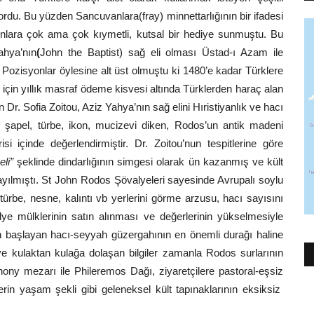
du. Bu yüzden Sancuvanlara(fray) minnettarlığının bir ifadesi
onlara çok ama çok kıymetli, kutsal bir hediye sunmuştu. Bu
ahya’nın
(
John the Baptist) sağ eli olması Üstad-ı Azam ile
ı. Pozisyonlar öylesine alt üst olmuştu ki 1480’e kadar Türklere
çin yıllık masraf ödeme kisvesi altında Türklerden haraç alan
n Dr. Sofia Zoitou, Aziz Yahya’nın sağ elini Hıristiyanlık ve hacı
n şapel, türbe, ikon, mucizevi diken, Rodos’un antik madeni
si içinde değerlendirmiştir. Dr. Zoitou’nun tespitlerine göre
li”
şeklinde dindarlığının simgesi olarak ün kazanmış ve kült
ayılmıştı. St John Rodos Şövalyeleri sayesinde Avrupalı soylu
, türbe, nesne, kalıntı vb yerlerini görme arzusu, hacı sayısını
lye mülklerinin satın alınması ve değerlerinin yükselmesiyle
an başlayan hacı-seyyah güzergahının en önemli durağı haline
 ve kulaktan kulağa dolaşan bilgiler zamanla Rodos surlarının
ny mezarı ile Phileremos Dağı, ziyaretçilere pastoral-eşsiz
rin yaşam şekli gibi geleneksel kült tapınaklarının eksiksiz