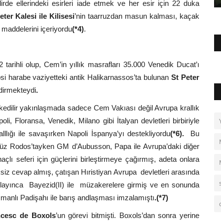
dirde ellerindeki esirleri iade etmek ve her esir için 22 duka
er Kalesi ile Kilisesi
’nin taarruzdan masun kalması, kaçak
i maddelerini içeriyordu
(*4)
.
tarihli olup, Cem’in yıllık masrafları 35.000 Venedik Ducat’ı
 harabe vaziyetteki antik Halikarnassos’ta bulunan
St Peter
ndirmekteydi
.
kedilir yakınlaşmada sadece Cem Vakıası değil Avrupa krallık
li, Floransa, Venedik, Milano gibi İtalyan devletleri birbiriyle
llığı ile savaşırken Napoli İspanya’yı destekliyordu
(*6).
Bu
üz Rodos’tayken GM d’Aubusson, Papa ile Avrupa’daki diğer
lı seferi için güçlerini birleştirmeye çağırmış, adeta onlara
iz cevap almış, çatışan Hıristiyan Avrupa devletleri arasında
 anlayınca Bayezid(II) ile müzakerelere girmiş ve en sonunda
manlı Padişahı ile barış andlaşması imzalamıştı
.(*7)
cesc de Boxols
’un görevi bitmişti. Boxols’dan sonra yerine