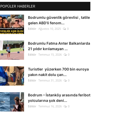
POPÜLER HABERLER
Bodrumlu güvenlik görevlisi , tatile
gelen ABD’li fenom...
Editör
Ağustos 10, 2025
0
Bodrumlu Fatma Anter Balkanlarda
21 yıldır kırılamayan ...
Editör
Temmuz 15, 2026
0
Turistler yüzerken 700 bin euroya
yakın nakit dolu çan...
Editör
Temmuz 31, 2026
0
Bodrum – İstanköy arasında feribot
yolcularına şok deni...
Editör
Temmuz 16, 2026
0