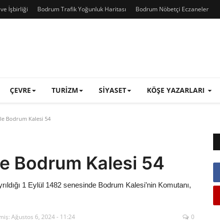
e İşbirliği
Bodrum Trafik Yoğunluk Haritası
Bodrum Nöbetçi Eczaneler
ÇEVRE
TURIZM
SIYASET
KÖŞE YAZARLARI
le Bodrum Kalesi 54
le Bodrum Kalesi 54
rıldığı 1 Eylül 1482 senesinde Bodrum Kalesi’nin Komutanı,
iş: Ağustos 6, 2024 - 11:24
0