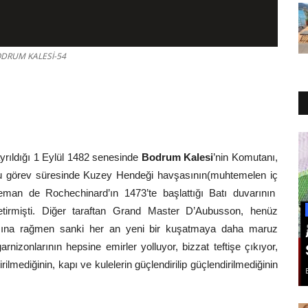
BODRUM KALESİ-54
rıldığı 1 Eylül 1482 senesinde
Bodrum Kalesi
’nin Komutanı,
bu görev süresinde Kuzey Hendeği havşasının(muhtemelen iç
Aleman de Rochechinard’ın 1473’te başlattığı Batı duvarının
getirmişti. Diğer taraftan Grand Master D’Aubusson, henüz
şına rağmen sanki her an yeni bir kuşatmaya daha maruz
arnizonlarının hepsine emirler yolluyor, bizzat teftişe çıkıyor,
irilmediğinin, kapı ve kulelerin güçlendirilip güçlendirilmediğinin