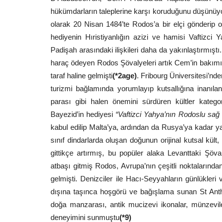
hükümdarların taleplerine karşı koruduğunu düşünüyor
olarak 20 Nisan 1484’te Rodos’a bir elçi gönderip 
hediyenin Hıristiyanlığın azizi ve hamisi Vaftizci Y
Padişah arasındaki ilişkileri daha da yakınlaştırmışt
haraç ödeyen Rodos Şövalyeleri artık Cem’in bakımı i
taraf haline gelmişti
(*2age)
. Fribourg Üniversitesi’nde
turizmi bağlamında yorumlayıp kutsallığına inanıla
parası gibi halen önemini sürdüren kültler kategori
Bayezid’in hediyesi
“Vaftizci Yahya’nın Rodoslu sağ e
kabul edilip Malta’ya, ardından da Rusya’ya kadar y
sınıf dindarlarda oluşan doğunun orijinal kutsal kült
gittikçe artırmış, bu popüler alaka Levanttaki Şöva
atbaşı gitmiş Rodos, Avrupa’nın çeşitli noktalarınd
gelmişti. Denizciler ile Hacı-Seyyahların günlükleri
dışına taşınca hoşgörü ve bağışlama sunan St Antho
doğa manzarası, antik mucizevi ikonalar, münzevile
deneyimini sunmuştu
(*9)