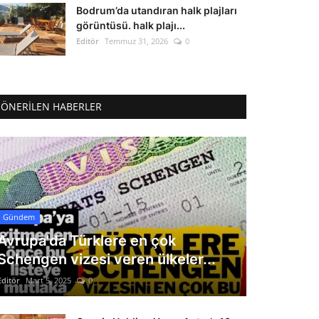
Bodrum’da utandıran halk plajları
görüntüsü. halk plajı...
Editör
Temmuz 31, 2026
0
ÖNERILEN HABERLER
Gündem
Avrupa'da Türklere en çok
Schengen vizesi veren ülkeler...
Editör
Mart 5, 2025
0