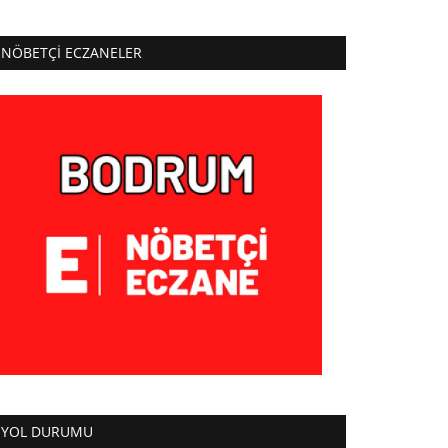
NÖBETÇI ECZANELER
YOL DURUMU