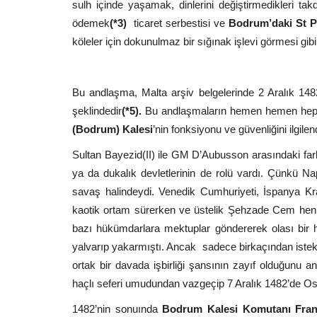
sulh içinde yaşamak, dinlerini değiştirmedikleri tak
ödemek
(*3)
ticaret serbestisi ve
Bodrum’daki St Pet
köleler için dokunulmaz bir sığınak işlevi görmesi gib
Bu andlaşma, Malta arşiv belgelerinde 2 Aralık 1482 
şeklindedir
(*5).
Bu andlaşmaların hemen hemen hepsi
(Bodrum) Kalesi
’nin fonksiyonu ve güvenliğini ilgile
Sultan Bayezid(II) ile GM D’Aubusson arasındaki far
ya da dukalık devletlerinin de rolü vardı. Çünkü Napo
savaş halindeydi. Venedik Cumhuriyeti, İspanya Kral
kaotik ortam sürerken ve üstelik Şehzade Cem hen
bazı hükümdarlara mektuplar göndererek olası bir haç
yalvarıp yakarmıştı. Ancak sadece birkaçından isteks
ortak bir davada işbirliği şansının zayıf olduğunu
haçlı seferi umudundan vazgeçip 7 Aralık 1482’de Os
1482’nin sonuında
Bodrum Kalesi
Komutanı Fran