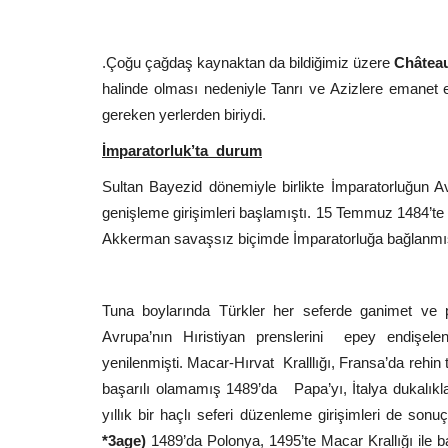
.Çoğu çağdaş kaynaktan da bildiğimiz üzere
Château
halinde olması nedeniyle Tanrı ve Azizlere emanet e
gereken yerlerden biriydi.
İmparatorluk’ta durum
Sultan Bayezid dönemiyle birlikte İmparatorluğun
genişleme girişimleri başlamıştı. 15 Temmuz 1484’te 
Akkerman savaşsız biçimde İmparatorluğa bağlanmı
Tuna boylarında Türkler her seferde ganimet ve 
Avrupa’nın Hıristiyan prenslerini epey endişele
yenilenmişti. Macar-Hırvat Kralllığı, Fransa’da rehin
başarılı olamamış 1489’da Papa’yı, İtalya dukalıkla
yıllık bir haçlı seferi düzenleme girişimleri de s
*3age)
1489’da Polonya, 1495’te Macar Krallığı ile ba