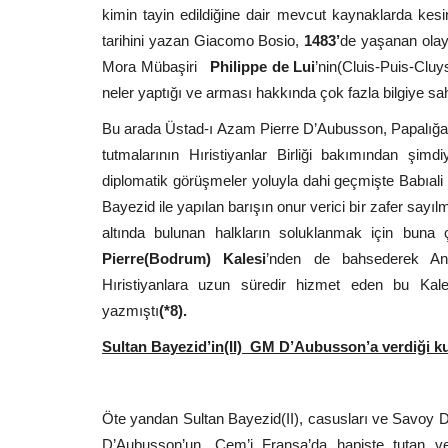
kimin tayin edildiğine dair mevcut kaynaklarda kesin
tarihini yazan Giacomo Bosio,
1483’
de yaşanan olayl
Mora Mübaşiri
Philippe de Lui
’nin(Cluis-Puis-Cluy
neler yaptığı ve arması hakkında çok fazla bilgiye sahi
Bu arada Üstad-ı Azam Pierre D’Aubusson, Papalığa 
tutmalarının Hıristiyanlar Birliği bakımından şim
diplomatik görüşmeler yoluyla dahi geçmişte Babıali 
Bayezid ile yapılan barışın onur verici bir zafer say
altında bulunan halkların soluklanmak için buna
Pierre
(Bodrum) Kalesi
’nden de bahsederek Ana
Hıristiyanlara uzun süredir hizmet eden bu Kale
yazmıştı
(*8).
Sultan Bayezid’in(II) GM D’Aubusson’a verdiği ku
Öte yandan Sultan Bayezid(II), casusları ve Savoy Du
D’Aubusson’un, Cem’i Fransa’da hapiste tutan ve