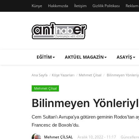
Künye
Hakkımızda
İletişim
Gizlilik Politikası
Reklam v
EĞITIM
AKTÜEL MAGAZIN
ASAYIŞ
Ana Sayfa
Köşe Yazarları
Mehmet Çilsal
Bilinmeyen Yönleriy
Mehmet Çilsal
Bilinmeyen Yönleriy
Cem Sultan’ı Avrupa’ya götüren geminin Rodos’tan ay
Francesc de Boxols’du.
Mehmet ÇİLSAL
Aralık 10, 2022 - 11:17
Güncellenm