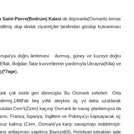
 Saint-Pierre(Bodrum) Kalesi
de düşmanla(Osmanlı) temas
dilmiş olup dindar ziyaretçiler tarafından görülüp kutsanması
 Avrupa’ya doğru ilerlemesi durmuş, güney ve kuzeye doğru
Eflak, Boğdan Tatar kuvvetlerinin yardımıyla Ukrayna(Kilia) ve
ş
(*7age
),
pek çok esirle geri dönmüştü. Bu Osmanlı seferleri Orta
ndirmiş,1488’de beş yıllık ateşkes üç yıl daha uzatılarak
 tutulan Cem’i(Zizim) kaçırıp Osmanlı ile savaş planlamışsa da
rını, Fransa, İspanya, İngiltere ve Polonya’yı kapsayacak üç
onuçsuz kalmış (Cem, Osmanlı’ya karşı savaşmayı reddetmişti-
rış antlaşması yapılmış Bayezid(II), Hıristiyan tutsakları iade