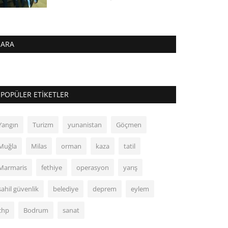
ARA
POPÜLER ETIKETLER
Yangın
Turizm
yunanistan
Göçmen
Muğla
Milas
orman
kaza
tatil
Marmaris
fethiye
operasyon
yarış
sahil güvenlik
belediye
deprem
eylem
chp
Bodrum
sanat