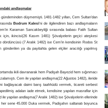
sındaki andlaşmalar
n gündeminden düşmemişti. 1481-1482 yılları, Cem Sultan’dan
rasında
Bodrum Kalesi
’ni de ilgilendiren bazı andlaşmaların
 Cem’in Karaman Sancakbeyliği sırasında babası Fatih Sultan
için, ikincisi(26 Kasım 1481) Şövalyelerin geçici ateşkesi
e dördüncüsü (7 Aralık 1482) ise Cem’in kendisinin Rodos St
 gönderilen ya da payitahta gelen elçiler aracılığı yapılmış
ğı ortamda ikili davranarak hem Padişah Bayezid hem sığınmacı
mzalamıştı. Cem ile yapılan andlaşma(22 Ağustos 1482), ileride
rini bağlayacak daimi barış taahhüdü vermek, ticareti serbest
pedilmiş adaları iade etmek, kendisine yapılan masraflar için
 ile yapılan andlaşma(7 Aralık 1482) ise Şövalyelerin ellerinde
ık her sene 45.000 Duka vermek, Padişahın saltanatı boyunca