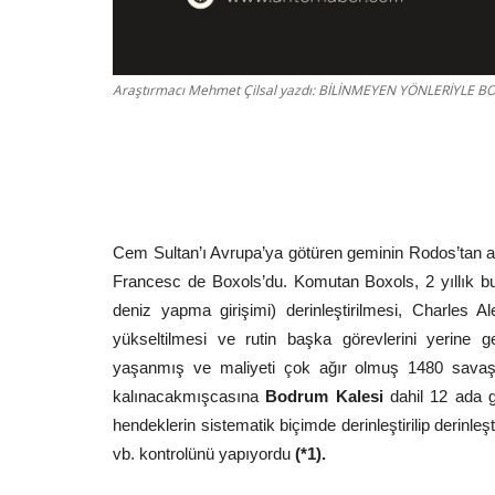
Araştırmacı Mehmet Çilsal yazdı: BİLİNMEYEN YÖNLERİYLE 
Cem Sultan’ı Avrupa’ya götüren geminin Rodos’tan ay
Francesc de Boxols’du. Komutan Boxols, 2 yıllık 
deniz yapma girişimi) derinleştirilmesi, Charles 
yükseltilmesi ve rutin başka görevlerini yerine 
yaşanmış ve maliyeti çok ağır olmuş 1480 sava
kalınacakmışcasına
Bodrum Kalesi
dahil 12 ada g
hendeklerin sistematik biçimde derinleştirilip derinleşt
vb. kontrolünü yapıyordu
(*1).