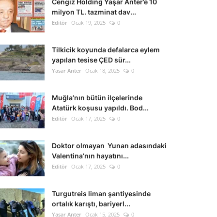
Cengiz Holding Yaşar Anter’e 10
milyon TL. tazminat dav...
Editör
Ocak 19, 2025
0
Tilkicik koyunda defalarca eylem
yapılan tesise ÇED sür...
Yasar Anter
Ocak 18, 2025
0
Muğla’nın bütün ilçelerinde
Atatürk koşusu yapıldı. Bod...
Editör
Ocak 17, 2025
0
Doktor olmayan Yunan adasındaki
Valentina’nın hayatını...
Editör
Ocak 17, 2025
0
Turgutreis liman şantiyesinde
ortalık karıştı, bariyerl...
Yasar Anter
Ocak 15, 2025
0