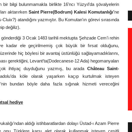
 bir bilgi bulunmamakla birlikte 16’ncı Yüzyıl’da şövalyelerin
arı aktarırken
Saint Pierre(Bodrum) Kalesi Komutanlığı’
ne
s-Cluix?) atandığını yazmıştır. Bu Komutan’ın görevi sırasında
p değiliz).
gönderdiği 3 Ocak 1483 tarihli mektupta Şehzade Cem’i rehin
diye kadar ele geçirilmemiş çok büyük bir fırsat olduğunu,
üzerinde hiç böylesi bir avantaj üstünlüğü sağlayamadıklarını,
ılması gerektiğini, Levant’ta(Dodecanese-12 Ada) hegomanyaları
 çok ihtiyaç duyduğunu yazmış, bu arada
Château Saint-
dolu’da köle olarak yaşarken kaçıp kurtulmak isteyen
’nin bundan böyle daha fazla sığınak hizmeti vereceğini
tsal hediye
kalığı’ndan aldığı istihbaratlardan dolayı Üstad-ı Azam Pierre
 onu Türklere karşı alet olarak kullanmak isteyen çeşitli