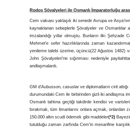
Rodos Şövalyeleri ile Osmanlı İmparatorluğu ara
Cem vakıası yaklaşık iki senedir Avrupa ve Asya’nı
kaynaklanan sebeplerle Şövalyeler ve Osmanlılar a
imzalandığı yıllar olmuştu. Bunların ilki Şehzade
Mehmet’e sefer hazırlıklarında zaman kazandırmak 
yenileme talebi üzerine, üçüncü(22 Ağustos 1482) v
John Şövalyeleri’ne sığınması nedeniyle payitahttan
andlaşmalardı.
GM d’Aubusson, casuslar ve diplomatların cirit attı
durumundaki Cem ile birbirinden gizli iki andlaşma i
Osmanlı tahtına geçtiği takdirde kendisi ve varisle
bırakmak, tüm limanlarını onlara açmak, onlardan za
150.000 altın scudi ödemek gibi maddeler
(*2)
Bayezid
tutulduğu zaman zarfında Cem’in mesarifine karşıl