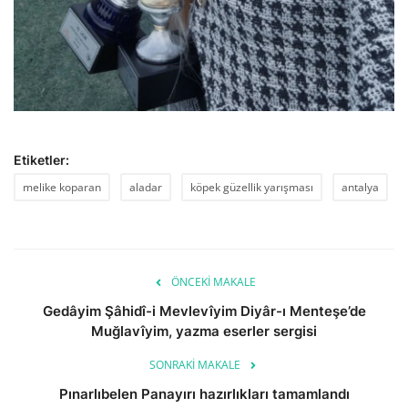
Etiketler:
melike koparan
aladar
köpek güzellik yarışması
antalya
ÖNCEKI MAKALE
Gedâyim Şâhidî-i Mevlevîyim Diyâr-ı Menteşe’de
Muğlavîyim, yazma eserler sergisi
SONRAKI MAKALE
Pınarlıbelen Panayırı hazırlıkları tamamlandı