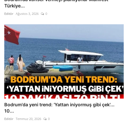
Türkiye...
Editör
Ağustos 3, 2026
0
Bodrum'da yeni trend: 'Yattan iniyormuş gibi çek'...
10...
Editör
Temmuz 20, 2026
0