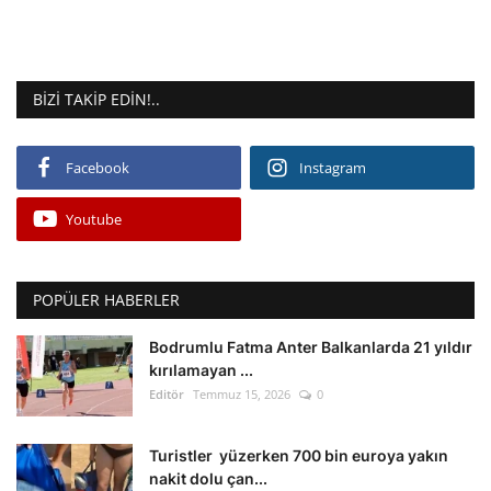
BIZI TAKIP EDIN!..
Facebook
Instagram
Youtube
POPÜLER HABERLER
Bodrumlu Fatma Anter Balkanlarda 21 yıldır
kırılamayan ...
Editör
Temmuz 15, 2026
0
Turistler yüzerken 700 bin euroya yakın
nakit dolu çan...