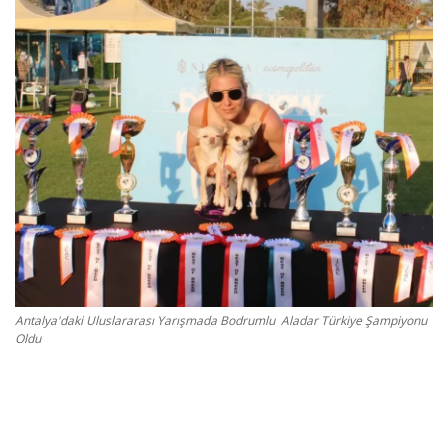
Gizlilik Politikası
Reklam ve İşbirliği
Bodrum Trafik Yoğunluk Haritası
Turizm
Siyaset
Bodrum Nöbetçi Eczaneler
Antalya'daki Uluslararası Yarışmada Bodrumlu Aladar Türkiye Şampiyonu
Oldu
Köşe Yazarları
Spor