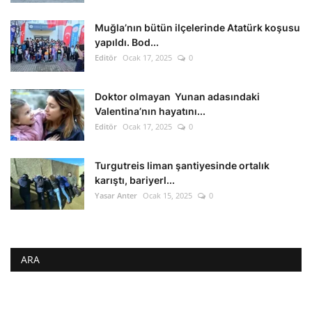
Muğla’nın bütün ilçelerinde Atatürk koşusu
yapıldı. Bod...
Editör
Ocak 17, 2025
0
Doktor olmayan Yunan adasındaki
Valentina’nın hayatını...
Editör
Ocak 17, 2025
0
Turgutreis liman şantiyesinde ortalık
karıştı, bariyerl...
Yasar Anter
Ocak 15, 2025
0
ARA