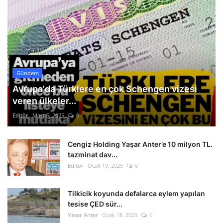
Gündem
Avrupa'da Türklere en çok Schengen vizesi
veren ülkeler...
Editör
Mart 5, 2025
0
Cengiz Holding Yaşar Anter’e 10 milyon TL.
tazminat dav...
Editör
Ocak 19, 2025
0
Tilkicik koyunda defalarca eylem yapılan
tesise ÇED sür...
Yasar Anter
Ocak 18, 2025
0