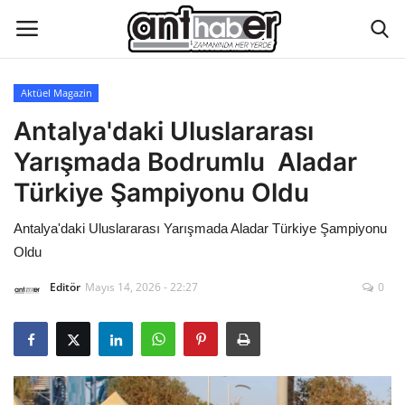
Aktüel Magazin
Künye
Antalya'daki Uluslararası
Yarışmada Bodrumlu Aladar
Eğitim
Türkiye Şampiyonu Oldu
Aktüel Magazin
Antalya'daki Uluslararası Yarışmada Aladar Türkiye Şampiyonu
Oldu
Hakkımızda
Editör
Mayıs 14, 2026 - 22:27
0
İletişim
Asayiş
Çevre