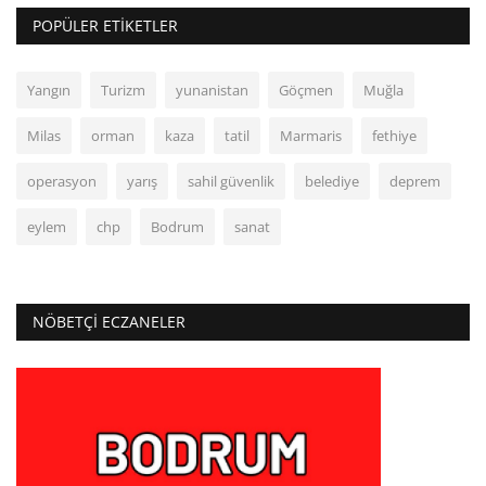
POPÜLER ETIKETLER
Yangın
Turizm
yunanistan
Göçmen
Muğla
Milas
orman
kaza
tatil
Marmaris
fethiye
operasyon
yarış
sahil güvenlik
belediye
deprem
eylem
chp
Bodrum
sanat
NÖBETÇI ECZANELER