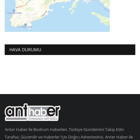
HAVA DURUMU
Anter Haber ile Bodrum Haberleri, Türkiye Gündemini Takip Edin
Tarafsız, Güvenilir ve Haberler İçin Doğru Adrestesiniz. Anter Haber ile