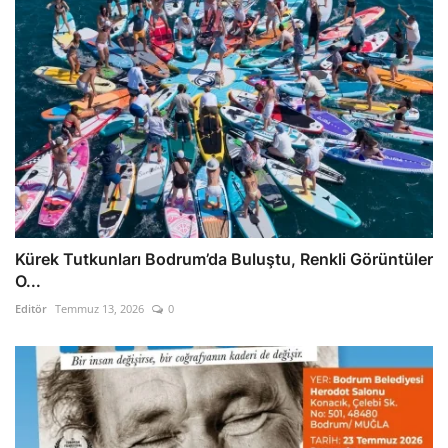
Kürek Tutkunları Bodrum’da Buluştu, Renkli Görüntüler
O...
Editör
Temmuz 13, 2026
0