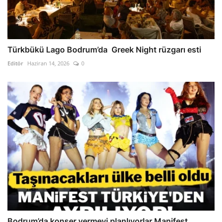
Türkbükü Lago Bodrum’da Greek Night rüzgarı esti
Editör
Haziran 14, 2026
0
Bodrum’da konser vermeyi planlıyorlar Manifest