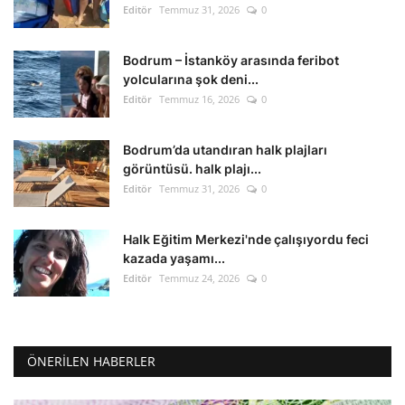
Editör
Temmuz 31, 2026
0
Bodrum – İstanköy arasında feribot
yolcularına şok deni...
Editör
Temmuz 16, 2026
0
Bodrum’da utandıran halk plajları
görüntüsü. halk plajı...
Editör
Temmuz 31, 2026
0
Halk Eğitim Merkezi'nde çalışıyordu feci
kazada yaşamı...
Editör
Temmuz 24, 2026
0
ÖNERILEN HABERLER