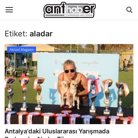
Etiket:
aladar
Künye
Aktüel Magazin
Eğitim
Aktüel Magazin
Hakkımızda
İletişim
Asayiş
Antalya'daki Uluslararası Yarışmada
Çevre