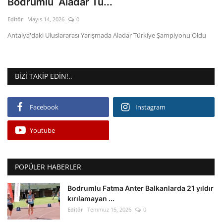
Bodrumlu Aladar Tü...
Editör
Mayıs 14, 2026
0
Gizlilik Politikası
Antalya'daki Uluslararası Yarışmada Aladar Türkiye Şampiyonu Oldu
Reklam ve İşbirliği
Bodrum Trafik Yoğunluk Haritası
BIZI TAKIP EDIN!..
Turizm
Facebook
Instagram
Siyaset
Youtube
Bodrum Nöbetçi Eczaneler
POPÜLER HABERLER
Köşe Yazarları
Bodrumlu Fatma Anter Balkanlarda 21 yıldır
Spor
kırılamayan ...
Editör
Temmuz 15, 2026
0