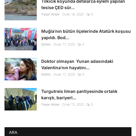
Tilkicik koyunda defalarca eylem yapılan
tesise ÇED sür...
Yasar Anter
Ocak 18, 2025
0
Muğla’nın bütün ilçelerinde Atatürk koşusu
yapıldı. Bod...
Editör
Ocak 17, 2025
0
Doktor olmayan Yunan adasındaki
Valentina’nın hayatını...
Editör
Ocak 17, 2025
0
Turgutreis liman şantiyesinde ortalık
karıştı, bariyerl...
Yasar Anter
Ocak 15, 2025
0
ARA