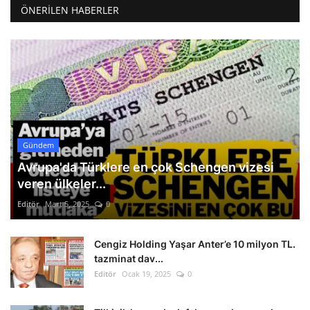
ÖNERILEN HABERLER
Gündem
Avrupa'da Türklere en çok Schengen vizesi
veren ülkeler...
Editör
Mart 5, 2025
0
Cengiz Holding Yaşar Anter’e 10 milyon TL.
tazminat dav...
Editör
Ocak 19, 2025
0