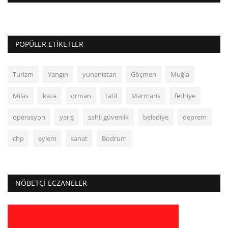
POPÜLER ETIKETLER
Turizm
Yangın
yunanistan
Göçmen
Muğla
Milas
kaza
orman
tatil
Marmaris
fethiye
operasyon
yarış
sahil güvenlik
belediye
deprem
chp
eylem
sanat
Bodrum
NÖBETÇI ECZANELER