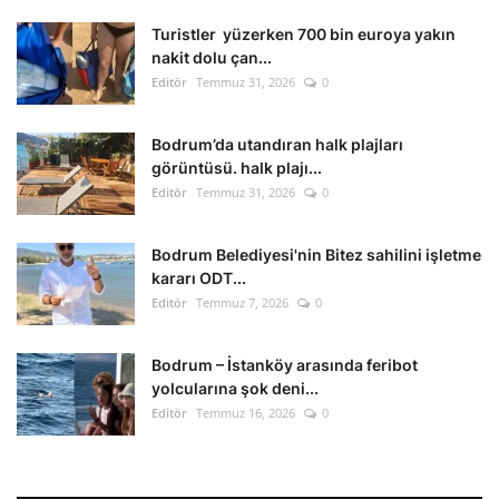
Kültür Sanat Tarih
Turistler yüzerken 700 bin euroya yakın
nakit dolu çan...
Sağlık
Editör
Temmuz 31, 2026
0
Ekonomi
Bodrum’da utandıran halk plajları
görüntüsü. halk plajı...
Gündem
Editör
Temmuz 31, 2026
0
Dünya
Bodrum Belediyesi'nin Bitez sahilini işletme
kararı ODT...
Editör
Temmuz 7, 2026
0
Bodrum – İstanköy arasında feribot
yolcularına şok deni...
Editör
Temmuz 16, 2026
0