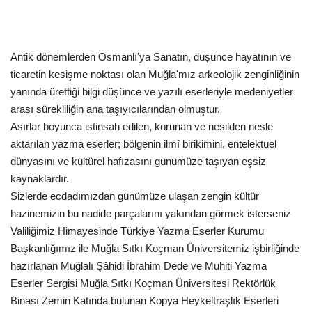
Antik dönemlerden Osmanlı'ya Sanatın, düşünce hayatının ve
ticaretin kesişme noktası olan Muğla'mız arkeolojik zenginliğinin
yanında ürettiği bilgi düşünce ve yazılı eserleriyle medeniyetler
arası sürekliliğin ana taşıyıcılarından olmuştur.
Asırlar boyunca istinsah edilen, korunan ve nesilden nesle
aktarılan yazma eserler; bölgenin ilmî birikimini, entelektüel
dünyasını ve kültürel hafızasını günümüze taşıyan eşsiz
kaynaklardır.
Sizlerde ecdadımızdan günümüze ulaşan zengin kültür
hazinemizin bu nadide parçalarını yakından görmek isterseniz
Valiliğimiz Himayesinde Türkiye Yazma Eserler Kurumu
Başkanlığımız ile Muğla Sıtkı Koçman Üniversitemiz işbirliğinde
hazırlanan Muğlalı Şâhidi İbrahim Dede ve Muhiti Yazma
Eserler Sergisi Muğla Sıtkı Koçman Üniversitesi Rektörlük
Binası Zemin Katında bulunan Kopya Heykeltraşlık Eserleri