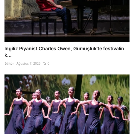
İngiliz Piyanist Charles Owen, Gümüşlük’te festivalin
k...
Editör
Ağustos 7, 2026
0