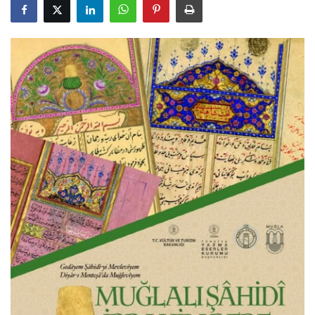
Gizlilik Politikası
Reklam ve İşbirliği
Bodrum Trafik Yoğunluk Haritası
Turizm
Siyaset
Bodrum Nöbetçi Eczaneler
Köşe Yazarları
Spor