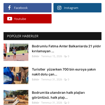
Facebook
Instagram
Youtube
POPÜLER HABERLER
Bodrumlu Fatma Anter Balkanlarda 21 yıldır
kırılamayan ...
Editör
Temmuz 15, 2026
0
Turistler yüzerken 700 bin euroya yakın
nakit dolu çan...
Editör
Temmuz 31, 2026
0
Bodrum’da utandıran halk plajları
görüntüsü. halk plajı...
Editör
Temmuz 31, 2026
0