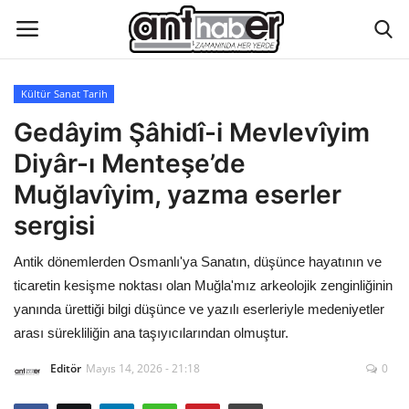
Kültür Sanat Tarih
Künye
Gedâyim Şâhidî-i Mevlevîyim
Diyâr-ı Menteşe’de
Eğitim
Muğlavîyim, yazma eserler
Aktüel Magazin
sergisi
Antik dönemlerden Osmanlı'ya Sanatın, düşünce hayatının ve
Hakkımızda
ticaretin kesişme noktası olan Muğla'mız arkeolojik zenginliğinin
İletişim
yanında ürettiği bilgi düşünce ve yazılı eserleriyle medeniyetler
arası sürekliliğin ana taşıyıcılarından olmuştur.
Asayiş
Editör
Mayıs 14, 2026 - 21:18
0
Çevre