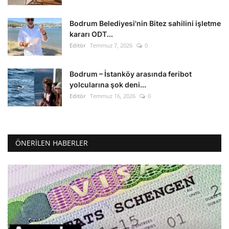
Bodrum Belediyesi'nin Bitez sahilini işletme
kararı ODT...
Editör
Temmuz 7, 2026
0
Bodrum – İstanköy arasında feribot
yolcularına şok deni...
Editör
Temmuz 16, 2026
0
ÖNERILEN HABERLER