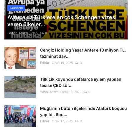
Gündem
Avrupa'da Türklere en çok Schengen vizesi
veren ülkeler...
Editör
Mart 5, 2025
0
Cengiz Holding Yaşar Anter’e 10 milyon TL.
tazminat dav...
Editör
Ocak 19, 2025
0
Tilkicik koyunda defalarca eylem yapılan
tesise ÇED sür...
Yasar Anter
Ocak 18, 2025
0
Muğla’nın bütün ilçelerinde Atatürk koşusu
yapıldı. Bod...
Editör
Ocak 17, 2025
0