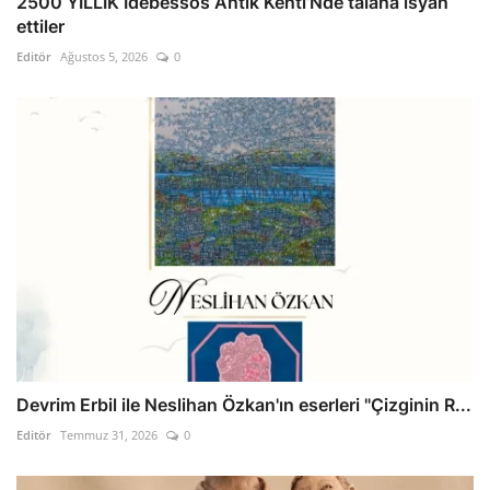
2500 YILLIK İdebessos Antik Kenti’Nde talana isyan
ettiler
Editör
Ağustos 5, 2026
0
Devrim Erbil ile Neslihan Özkan'ın eserleri "Çizginin R...
Editör
Temmuz 31, 2026
0