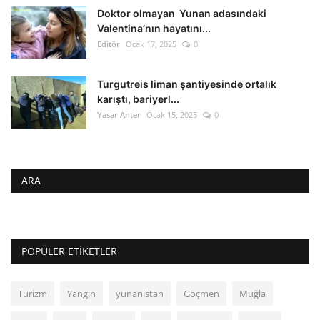
Doktor olmayan Yunan adasındaki
Valentina’nın hayatını...
Editör
Ocak 17, 2025
0
Turgutreis liman şantiyesinde ortalık
karıştı, bariyerl...
Yasar Anter
Ocak 15, 2025
0
ARA
POPÜLER ETIKETLER
Turizm
Yangın
yunanistan
Göçmen
Muğla