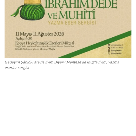
Kültür Sanat Tarih
Sağlık
Ekonomi
Gündem
Gedâyim Şâhidî-i Mevlevîyim Diyâr-ı Menteşe’de Muğlavîyim, yazma
Dünya
eserler sergisi