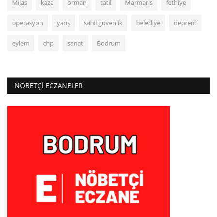
Milas
kaza
orman
tatil
Marmaris
fethiye
operasyon
yarış
sahil güvenlik
belediye
deprem
eylem
chp
sanat
Bodrum
NÖBETÇI ECZANELER