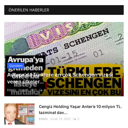
ÖNERILEN HABERLER
Gündem
Avrupa'da Türklere en çok Schengen vizesi
veren ülkeler...
Editör
Mart 5, 2025
0
Cengiz Holding Yaşar Anter’e 10 milyon TL.
tazminat dav...
Editör
Ocak 19, 2025
0