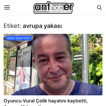
Etiket:
avrupa yakası
Künye
Kültür Sanat Tarih
Eğitim
Aktüel Magazin
Hakkımızda
İletişim
Asayiş
Oyuncu Vural Çelik hayatını kaybetti,
Çevre