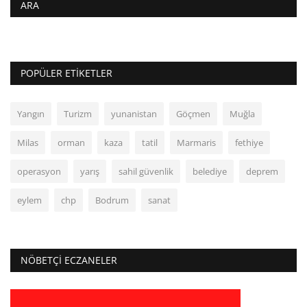
ARA
POPÜLER ETIKETLER
Yangın
Turizm
yunanistan
Göçmen
Muğla
Milas
orman
kaza
tatil
Marmaris
fethiye
operasyon
yarış
sahil güvenlik
belediye
deprem
eylem
chp
Bodrum
sanat
NÖBETÇI ECZANELER