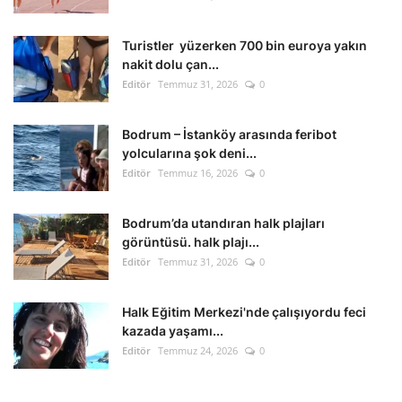
Kültür Sanat Tarih
Turistler yüzerken 700 bin euroya yakın
Sağlık
nakit dolu çan...
Editör
Temmuz 31, 2026
0
Ekonomi
Bodrum – İstanköy arasında feribot
Gündem
yolcularına şok deni...
Editör
Temmuz 16, 2026
0
Dünya
Bodrum’da utandıran halk plajları
görüntüsü. halk plajı...
Editör
Temmuz 31, 2026
0
Halk Eğitim Merkezi'nde çalışıyordu feci
kazada yaşamı...
Editör
Temmuz 24, 2026
0