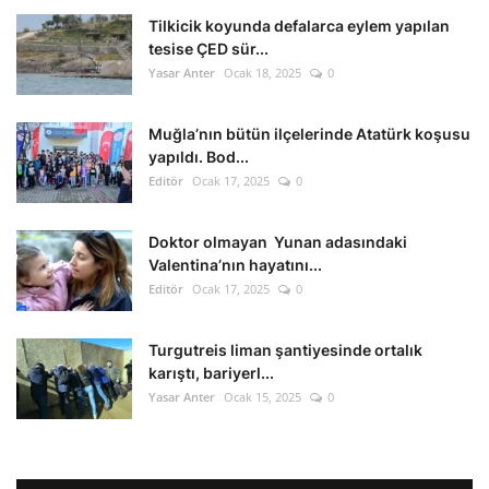
Tilkicik koyunda defalarca eylem yapılan
tesise ÇED sür...
Yasar Anter
Ocak 18, 2025
0
Muğla’nın bütün ilçelerinde Atatürk koşusu
yapıldı. Bod...
Editör
Ocak 17, 2025
0
Doktor olmayan Yunan adasındaki
Valentina’nın hayatını...
Editör
Ocak 17, 2025
0
Turgutreis liman şantiyesinde ortalık
karıştı, bariyerl...
Yasar Anter
Ocak 15, 2025
0