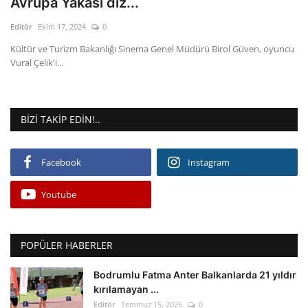
Avrupa Yakası diz...
Editör
Ekim 17, 2024
0
Gizlilik Politikası
Kültür ve Turizm Bakanlığı Sinema Genel Müdürü Birol Güven, oyuncu
Vural Çelik'i...
Reklam ve İşbirliği
Bodrum Trafik Yoğunluk Haritası
BIZI TAKIP EDIN!..
Turizm
Facebook
Instagram
Siyaset
Youtube
Bodrum Nöbetçi Eczaneler
Köşe Yazarları
POPÜLER HABERLER
Spor
Bodrumlu Fatma Anter Balkanlarda 21 yıldır
kırılamayan ...
Editör
Temmuz 15, 2026
0