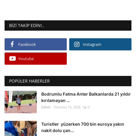
BIZI TAKIP EDIN!..
Facebook
Instagram
Youtube
POPÜLER HABERLER
Bodrumlu Fatma Anter Balkanlarda 21 yıldır
kırılamayan ...
Editör
Temmuz 15, 2026
0
Turistler yüzerken 700 bin euroya yakın
nakit dolu çan...