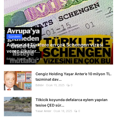
Gündem
Avrupa'da Türklere en çok Schengen vizesi
veren ülkeler...
Editör
Mart 5, 2025
0
Cengiz Holding Yaşar Anter’e 10 milyon TL.
tazminat dav...
Editör
Ocak 19, 2025
0
Tilkicik koyunda defalarca eylem yapılan
tesise ÇED sür...
Yasar Anter
Ocak 18, 2025
0