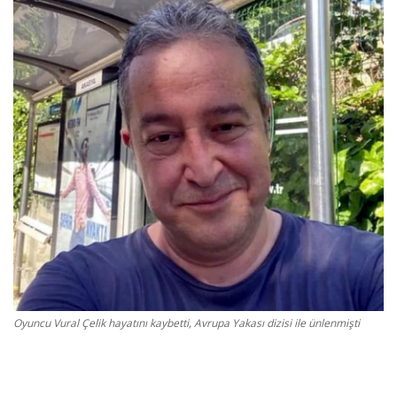
Gizlilik Politikası
Reklam ve İşbirliği
Bodrum Trafik Yoğunluk Haritası
Turizm
Siyaset
Bodrum Nöbetçi Eczaneler
Köşe Yazarları
Oyuncu Vural Çelik hayatını kaybetti, Avrupa Yakası dizisi ile ünlenmişti
Spor