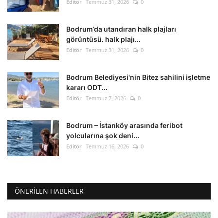
Editör
Temmuz 31, 2026
0
Bodrum’da utandıran halk plajları
görüntüsü. halk plajı...
Editör
Temmuz 31, 2026
0
Bodrum Belediyesi'nin Bitez sahilini işletme
kararı ODT...
Editör
Temmuz 7, 2026
0
Bodrum – İstanköy arasında feribot
yolcularına şok deni...
Editör
Temmuz 16, 2026
0
ÖNERILEN HABERLER