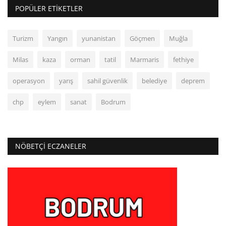
POPÜLER ETIKETLER
Turizm
Yangın
yunanistan
Göçmen
Muğla
Milas
kaza
orman
tatil
Marmaris
fethiye
operasyon
yarış
sahil güvenlik
belediye
deprem
chp
eylem
sanat
Bodrum
NÖBETÇI ECZANELER