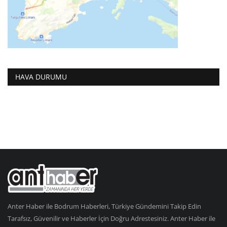
HAVA DURUMU
Anter Haber ile Bodrum Haberleri, Türkiye Gündemini Takip Edin
Tarafsız, Güvenilir ve Haberler İçin Doğru Adrestesiniz. Anter Haber ile