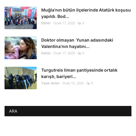
Muğla’nın bütün ilçelerinde Atatürk koşusu
yapıldı. Bod...
Editör
Ocak 17, 2025
0
Doktor olmayan Yunan adasındaki
Valentina’nın hayatını...
Editör
Ocak 17, 2025
0
Turgutreis liman şantiyesinde ortalık
karıştı, bariyerl...
Yasar Anter
Ocak 15, 2025
0
ARA