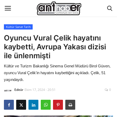
Kültür Sanat Tarih
Künye
Oyuncu Vural Çelik hayatını
kaybetti, Avrupa Yakası dizisi
Eğitim
ile ünlenmişti
Aktüel Magazin
Kültür ve Turizm Bakanlığı Sinema Genel Müdürü Birol Güven,
oyuncu Vural Çelik'in hayatını kaybettiğini açıkladı. Çelik, 51
Hakkımızda
yaşındaydı.
İletişim
Editör
Ekim 17, 2024 - 20:51
0
Asayiş
Çevre