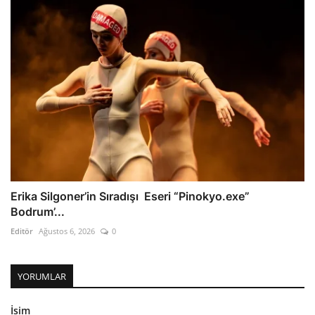
Erika Silgoner’in Sıradışı Eseri “Pinokyo.exe”
Bodrum’...
Editör
Ağustos 6, 2026
0
YORUMLAR
İsim