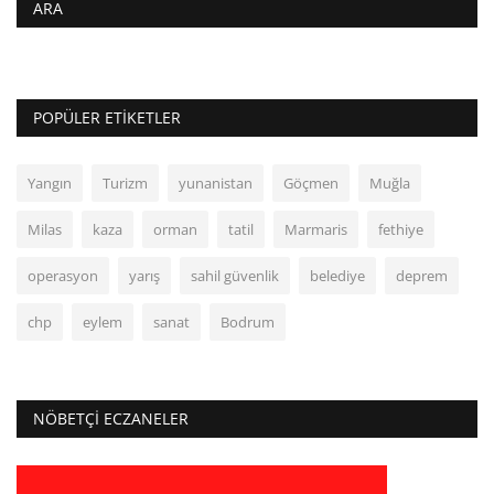
ARA
POPÜLER ETIKETLER
Yangın
Turizm
yunanistan
Göçmen
Muğla
Milas
kaza
orman
tatil
Marmaris
fethiye
operasyon
yarış
sahil güvenlik
belediye
deprem
chp
eylem
sanat
Bodrum
NÖBETÇI ECZANELER