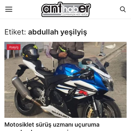
Etiket:
abdullah yeşilyiş
Künye
Asayiş
Eğitim
Aktüel Magazin
Hakkımızda
İletişim
Asayiş
Motosiklet sürüş uzmanı uçuruma
Çevre