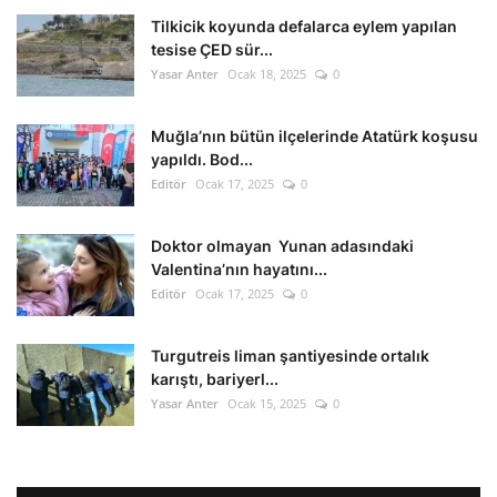
Tilkicik koyunda defalarca eylem yapılan
tesise ÇED sür...
Yasar Anter
Ocak 18, 2025
0
Muğla’nın bütün ilçelerinde Atatürk koşusu
yapıldı. Bod...
Editör
Ocak 17, 2025
0
Doktor olmayan Yunan adasındaki
Valentina’nın hayatını...
Editör
Ocak 17, 2025
0
Turgutreis liman şantiyesinde ortalık
karıştı, bariyerl...
Yasar Anter
Ocak 15, 2025
0