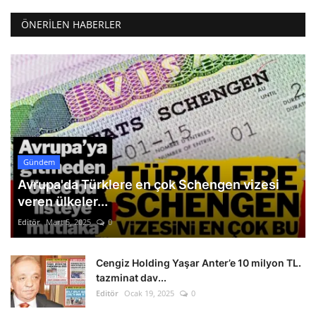
ÖNERILEN HABERLER
Gündem
Avrupa'da Türklere en çok Schengen vizesi
veren ülkeler...
Editör
Mart 5, 2025
0
Cengiz Holding Yaşar Anter’e 10 milyon TL.
tazminat dav...
Editör
Ocak 19, 2025
0