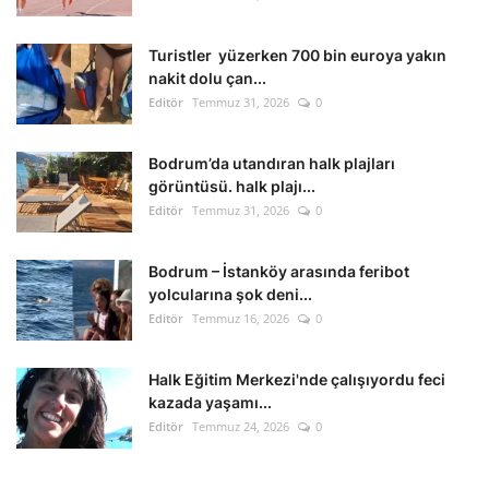
Kültür Sanat Tarih
Turistler yüzerken 700 bin euroya yakın
Sağlık
nakit dolu çan...
Editör
Temmuz 31, 2026
0
Ekonomi
Bodrum’da utandıran halk plajları
Gündem
görüntüsü. halk plajı...
Editör
Temmuz 31, 2026
0
Dünya
Bodrum – İstanköy arasında feribot
yolcularına şok deni...
Editör
Temmuz 16, 2026
0
Halk Eğitim Merkezi'nde çalışıyordu feci
kazada yaşamı...
Editör
Temmuz 24, 2026
0