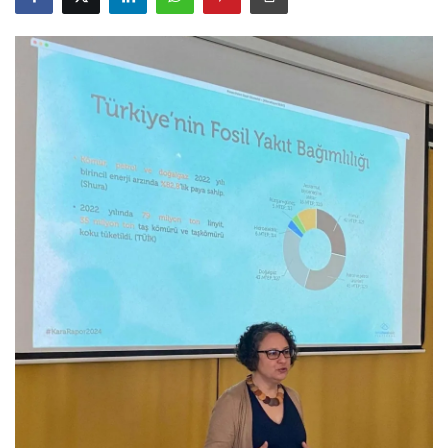
Gizlilik Politikası
Reklam ve İşbirliği
Bodrum Trafik Yoğunluk Haritası
Turizm
Siyaset
Bodrum Nöbetçi Eczaneler
Köşe Yazarları
Spor