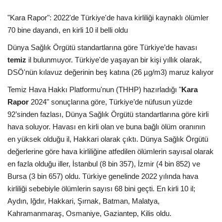
"Kara Rapor": 2022'de Türkiye'de hava kirliliği kaynaklı ölümler
70 bine dayandı, en kirli 10 il belli oldu
Dünya Sağlık Örgütü standartlarına göre Türkiye’de havası
temiz
il bulunmuyor. Türkiye'de yaşayan bir kişi yıllık olarak,
DSÖ'nün kılavuz değerinin beş katına (26 µg/m3) maruz kalıyor
Temiz Hava Hakkı Platformu'nun (THHP) hazırladığı "
Kara
Rapor
2024" sonuçlarına göre, Türkiye’de nüfusun yüzde
92’sinden fazlası, Dünya Sağlık Örgütü standartlarına göre kirli
hava soluyor. Havası en kirli olan ve buna bağlı ölüm oranının
en yüksek olduğu il, Hakkari olarak çıktı. Dünya Sağlık Örgütü
değerlerine göre hava kirliliğine atfedilen ölümlerin sayısal olarak
en fazla olduğu iller, İstanbul (8 bin 357), İzmir (4 bin 852) ve
Bursa (3 bin 657) oldu. Türkiye genelinde 2022 yılında hava
kirliliği sebebiyle ölümlerin sayısı 68 bini geçti. En kirli 10 il;
Aydın, Iğdır, Hakkari, Şırnak, Batman, Malatya,
Kahramanmaraş, Osmaniye, Gaziantep, Kilis oldu.