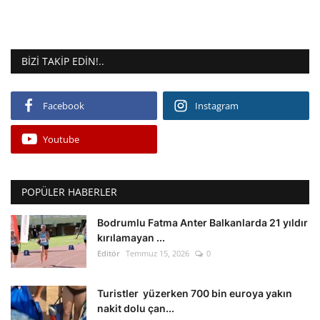
BIZI TAKIP EDIN!..
Facebook
Instagram
Youtube
POPÜLER HABERLER
Bodrumlu Fatma Anter Balkanlarda 21 yıldır
kırılamayan ...
Editör
Temmuz 15, 2026
0
Turistler yüzerken 700 bin euroya yakın
nakit dolu çan...