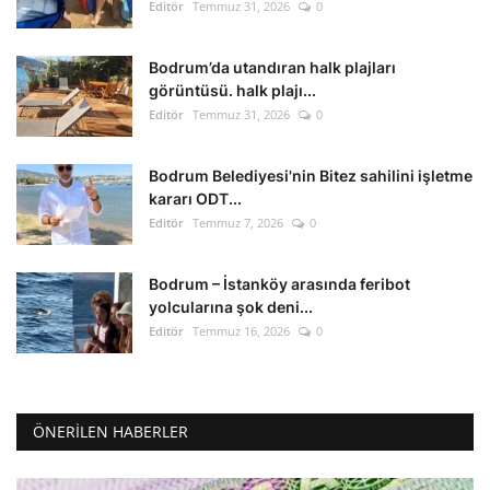
Editör
Temmuz 31, 2026
0
Bodrum’da utandıran halk plajları
görüntüsü. halk plajı...
Editör
Temmuz 31, 2026
0
Bodrum Belediyesi'nin Bitez sahilini işletme
kararı ODT...
Editör
Temmuz 7, 2026
0
Bodrum – İstanköy arasında feribot
yolcularına şok deni...
Editör
Temmuz 16, 2026
0
ÖNERILEN HABERLER