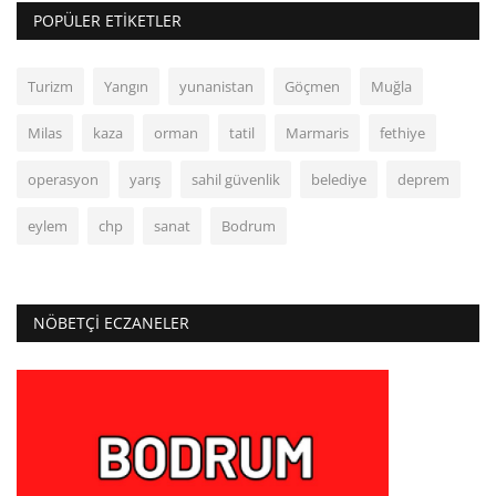
POPÜLER ETIKETLER
Turizm
Yangın
yunanistan
Göçmen
Muğla
Milas
kaza
orman
tatil
Marmaris
fethiye
operasyon
yarış
sahil güvenlik
belediye
deprem
eylem
chp
sanat
Bodrum
NÖBETÇI ECZANELER