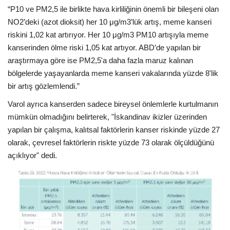
“P10 ve PM2,5 ile birlikte hava kirliliğinin önemli bir bileşeni olan
NO2’deki (azot dioksit) her 10 μg/m3’lük artış, meme kanseri
riskini 1,02 kat artırıyor. Her 10 μg/m3 PM10 artışıyla meme
kanserinden ölme riski 1,05 kat artıyor. ABD’de yapılan bir
araştırmaya göre ise PM2,5'a daha fazla maruz kalınan
bölgelerde yaşayanlarda meme kanseri vakalarında yüzde 8'lik
bir artış gözlemlendi.”
Varol ayrıca kanserden sadece bireysel önlemlerle kurtulmanın
mümkün olmadığını belirterek, "İskandinav ikizler üzerinden
yapılan bir çalışma, kalıtsal faktörlerin kanser riskinde yüzde 27
olarak, çevresel faktörlerin riskte yüzde 73 olarak ölçüldüğünü
açıklıyor" dedi.