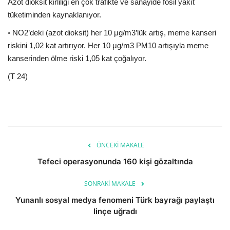
Azot dioksit kirliliği en çok trafikte ve sanayide fosil yakıt
tüketiminden kaynaklanıyor.
◦ NO2’deki (azot dioksit) her 10 μg/m3’lük artış, meme kanseri
riskini 1,02 kat artırıyor. Her 10 μg/m3 PM10 artışıyla meme
kanserinden ölme riski 1,05 kat çoğalıyor.
(T 24)
ÖNCEKI MAKALE
Tefeci operasyonunda 160 kişi gözaltında
SONRAKI MAKALE
Yunanlı sosyal medya fenomeni Türk bayrağı paylaştı
linçe uğradı