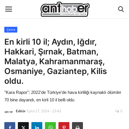
Çevre
Künye
En kirli 10 il; Aydın, Iğdır,
Hakkari, Şırnak, Batman,
Eğitim
Malatya, Kahramanmaraş,
Aktüel Magazin
Osmaniye, Gaziantep, Kilis
oldu.
Hakkımızda
"Kara Rapor": 2022'de Türkiye'de hava kirliliği kaynaklı ölümler
İletişim
70 bine dayandı, en kirli 10 il belli oldu
Editör
Eylül 27, 2024 - 23:43
0
Asayiş
Çevre