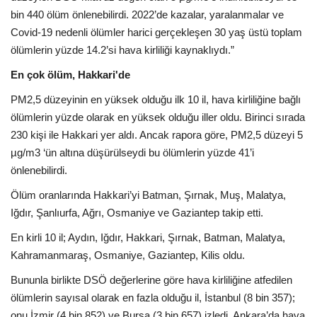
bin 440 ölüm önlenebilirdi. 2022’de kazalar, yaralanmalar ve
Covid-19 nedenli ölümler harici gerçekleşen 30 yaş üstü toplam
ölümlerin yüzde 14.2’si hava kirliliği kaynaklıydı.”
En çok ölüm, Hakkari'de
PM2,5 düzeyinin en yüksek olduğu ilk 10 il, hava kirliliğine bağlı
ölümlerin yüzde olarak en yüksek olduğu iller oldu. Birinci sırada
230 kişi ile Hakkari yer aldı. Ancak rapora göre, PM2,5 düzeyi 5
µg/m3 ‘ün altına düşürülseydi bu ölümlerin yüzde 41’i
önlenebilirdi.
Ölüm oranlarında Hakkari’yi Batman, Şırnak, Muş, Malatya,
Iğdır, Şanlıurfa, Ağrı, Osmaniye ve Gaziantep takip etti.
En kirli 10 il; Aydın, Iğdır, Hakkari, Şırnak, Batman, Malatya,
Kahramanmaraş, Osmaniye, Gaziantep, Kilis oldu.
Bununla birlikte DSÖ değerlerine göre hava kirliliğine atfedilen
ölümlerin sayısal olarak en fazla olduğu il, İstanbul (8 bin 357);
onu İzmir (4 bin 852) ve Bursa (3 bin 657) izledi. Ankara’da hava