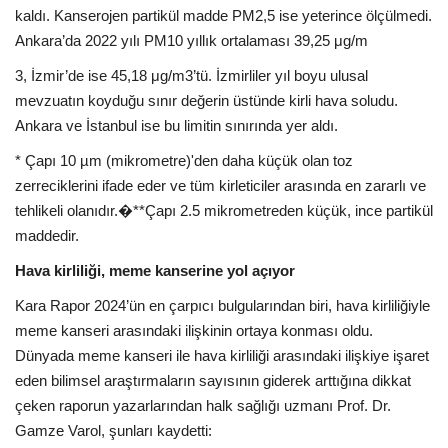
kaldı. Kanserojen partikül madde PM2,5 ise yeterince ölçülmedi.
Ankara’da 2022 yılı PM10 yıllık ortalaması 39,25 μg/m
3, İzmir’de ise 45,18 μg/m3’tü. İzmirliler yıl boyu ulusal
mevzuatın koyduğu sınır değerin üstünde kirli hava soludu.
Ankara ve İstanbul ise bu limitin sınırında yer aldı.
* Çapı 10 µm (mikrometre)'den daha küçük olan toz
zerreciklerini ifade eder ve tüm kirleticiler arasında en zararlı ve
tehlikeli olanıdır.
�
**Çapı 2.5 mikrometreden küçük, ince partikül
maddedir.
Hava kirliliği, meme kanserine yol açıyor
Kara Rapor 2024’ün en çarpıcı bulgularından biri, hava kirliliğiyle
meme kanseri arasındaki ilişkinin ortaya konması oldu.
Dünyada meme kanseri ile hava kirliliği arasındaki ilişkiye işaret
eden bilimsel araştırmaların sayısının giderek arttığına dikkat
çeken raporun yazarlarından halk sağlığı uzmanı Prof. Dr.
Gamze Varol, şunları kaydetti: