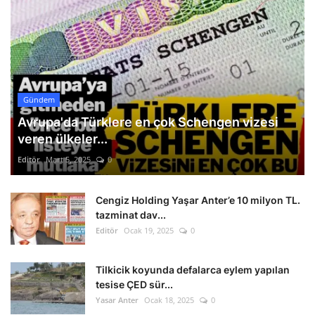
Gündem
Avrupa'da Türklere en çok Schengen vizesi
veren ülkeler...
Editör
Mart 5, 2025
0
Cengiz Holding Yaşar Anter’e 10 milyon TL.
tazminat dav...
Editör
Ocak 19, 2025
0
Tilkicik koyunda defalarca eylem yapılan
tesise ÇED sür...
Yasar Anter
Ocak 18, 2025
0