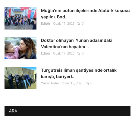
Muğla’nın bütün ilçelerinde Atatürk koşusu
yapıldı. Bod...
Editör
Ocak 17, 2025
0
Doktor olmayan Yunan adasındaki
Valentina’nın hayatını...
Editör
Ocak 17, 2025
0
Turgutreis liman şantiyesinde ortalık
karıştı, bariyerl...
Yasar Anter
Ocak 15, 2025
0
ARA