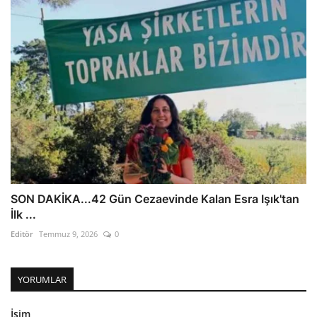
SON DAKİKA...42 Gün Cezaevinde Kalan Esra Işık'tan
İlk ...
Editör
Temmuz 9, 2026
0
YORUMLAR
İsim