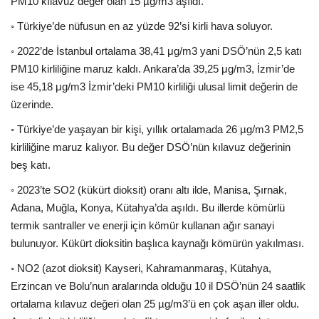
PM10 kılavuz değer olan 15 µg/m3 aşıldı.
◦ Türkiye’de nüfusun en az yüzde 92’si kirli hava soluyor.
◦ 2022’de İstanbul ortalama 38,41 μg/m3 yani DSÖ’nün 2,5 katı
PM10 kirliliğine maruz kaldı. Ankara’da 39,25 μg/m3, İzmir’de
ise 45,18 μg/m3 İzmir’deki PM10 kirliliği ulusal limit değerin de
üzerinde.
◦ Türkiye’de yaşayan bir kişi, yıllık ortalamada 26 µg/m3 PM2,5
kirliliğine maruz kalıyor. Bu değer DSÖ’nün kılavuz değerinin
beş katı.
◦ 2023’te SO2 (kükürt dioksit) oranı altı ilde, Manisa, Şırnak,
Adana, Muğla, Konya, Kütahya’da aşıldı. Bu illerde kömürlü
termik santraller ve enerji için kömür kullanan ağır sanayi
bulunuyor. Kükürt dioksitin başlıca kaynağı kömürün yakılması.
◦ NO2 (azot dioksit) Kayseri, Kahramanmaraş, Kütahya,
Erzincan ve Bolu’nun aralarında olduğu 10 il DSÖ’nün 24 saatlik
ortalama kılavuz değeri olan 25 µg/m3’ü en çok aşan iller oldu.