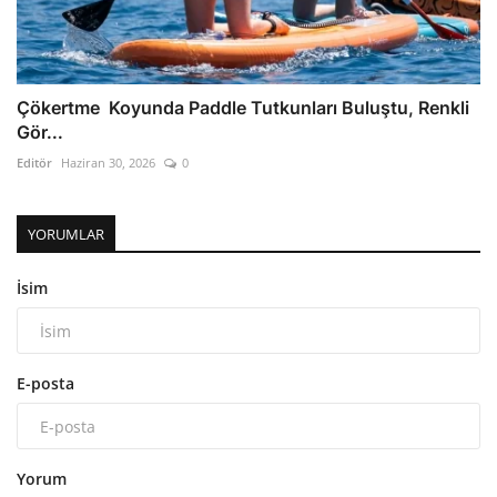
Çökertme Koyunda Paddle Tutkunları Buluştu, Renkli
Gör...
Editör
Haziran 30, 2026
0
YORUMLAR
İsim
E-posta
Yorum