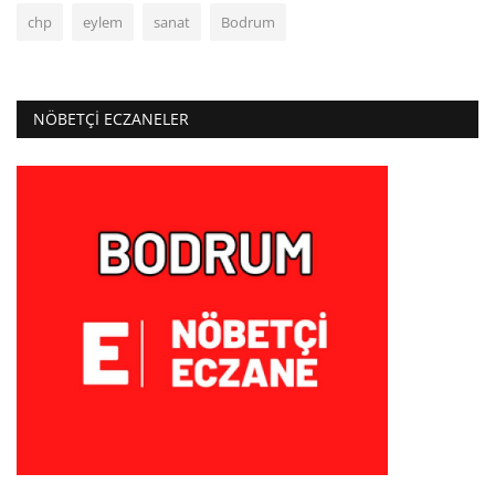
chp
eylem
sanat
Bodrum
NÖBETÇI ECZANELER