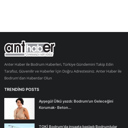
Anter Haber ile Bodrum Haberleri, Türkiye Gündemini Takip Edin
Tarafsız, Güvenilir ve Haberler İçin Doğru Adrestesiniz. Anter Haber ile
Bodrum'dan Haberdar Olun
TRENDING POSTS
Ayşegül Ülkü yazdı: Bodrum’un Geleceğini
Korumak- Beton...
TOKİ Bodrum’da inşaata başladı Bodrumlular