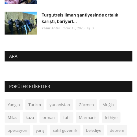
Turgutreis liman şantiyesinde ortalık
karıştı, bariyerl...
Yasar Anter
Ocak 15, 2025
0
ARA
POPÜLER ETIKETLER
Yangın
Turizm
yunanistan
Göçmen
Muğla
Milas
kaza
orman
tatil
Marmaris
fethiye
operasyon
yarış
sahil güvenlik
belediye
deprem