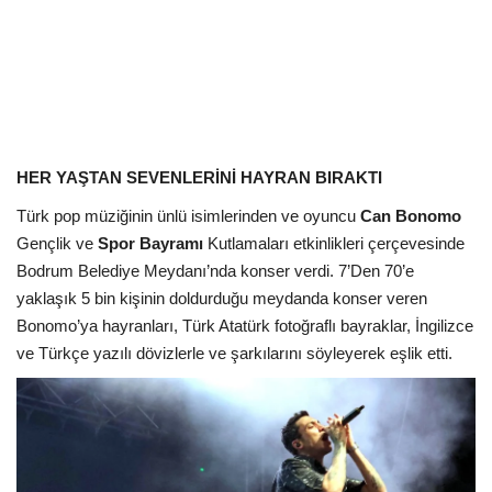
Kültür Sanat Tarih
Sağlık
Ekonomi
Gündem
HER YAŞTAN SEVENLERİNİ HAYRAN BIRAKTI
Türk pop müziğinin ünlü isimlerinden ve oyuncu
Can Bonomo
Dünya
Gençlik ve
Spor Bayramı
Kutlamaları etkinlikleri çerçevesinde
Bodrum Belediye Meydanı’nda konser verdi. 7’Den 70’e
yaklaşık 5 bin kişinin doldurduğu meydanda konser veren
Bonomo’ya hayranları, Türk Atatürk fotoğraflı bayraklar, İngilizce
ve Türkçe yazılı dövizlerle ve şarkılarını söyleyerek eşlik etti.