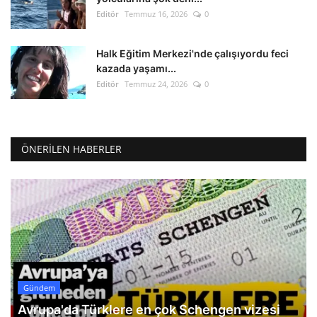
Editör
Temmuz 16, 2026
0
Halk Eğitim Merkezi'nde çalışıyordu feci
kazada yaşamı...
Editör
Temmuz 24, 2026
0
ÖNERILEN HABERLER
Gündem
Avrupa'da Türklere en çok Schengen vizesi