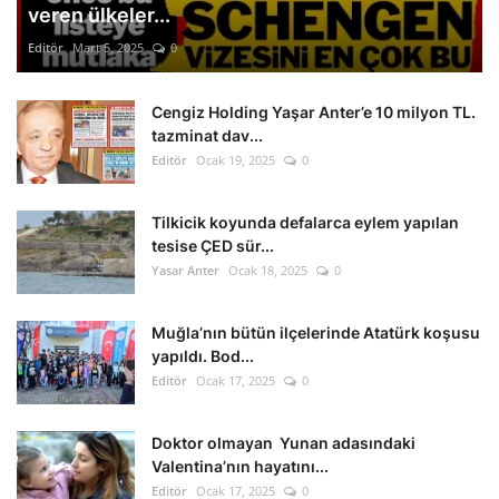
veren ülkeler...
Editör
Mart 5, 2025
0
Cengiz Holding Yaşar Anter’e 10 milyon TL.
tazminat dav...
Editör
Ocak 19, 2025
0
Tilkicik koyunda defalarca eylem yapılan
tesise ÇED sür...
Yasar Anter
Ocak 18, 2025
0
Muğla’nın bütün ilçelerinde Atatürk koşusu
yapıldı. Bod...
Editör
Ocak 17, 2025
0
Doktor olmayan Yunan adasındaki
Valentina’nın hayatını...
Editör
Ocak 17, 2025
0