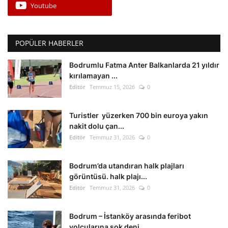
Youtube
POPÜLER HABERLER
Bodrumlu Fatma Anter Balkanlarda 21 yıldır
kırılamayan ...
Editör
Temmuz 15, 2026
0
Turistler yüzerken 700 bin euroya yakın
nakit dolu çan...
Editör
Temmuz 31, 2026
0
Bodrum’da utandıran halk plajları
görüntüsü. halk plajı...
Editör
Temmuz 31, 2026
0
Bodrum – İstanköy arasında feribot
yolcularına şok deni...