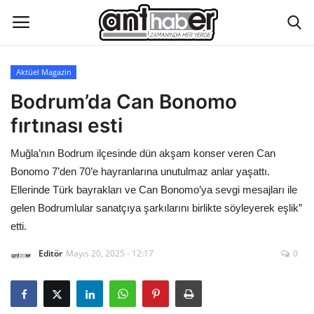
Aktüel Magazin
Künye
Bodrum’da Can Bonomo
fırtınası esti
Eğitim
Muğla’nın Bodrum ilçesinde dün akşam konser veren Can
Aktüel Magazin
Bonomo 7’den 70’e hayranlarına unutulmaz anlar yaşattı.
Ellerinde Türk bayrakları ve Can Bonomo’ya sevgi mesajları ile
Hakkımızda
gelen Bodrumlular sanatçıya şarkılarını birlikte söyleyerek eşlik”
etti.
İletişim
Editör
Mayıs 20, 2025 - 12:17
0
Asayiş
Çevre