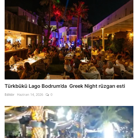
Türkbükü Lago Bodrum’da Greek Night rüzgarı esti
Editör
Haziran 14, 2026
0