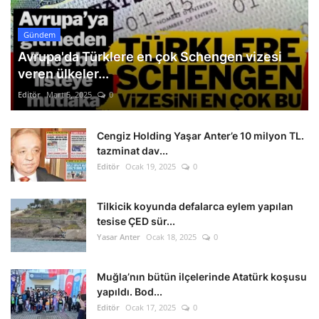
Gündem
Avrupa'da Türklere en çok Schengen vizesi
veren ülkeler...
Editör
Mart 5, 2025
0
Cengiz Holding Yaşar Anter’e 10 milyon TL.
tazminat dav...
Editör
Ocak 19, 2025
0
Tilkicik koyunda defalarca eylem yapılan
tesise ÇED sür...
Yasar Anter
Ocak 18, 2025
0
Muğla’nın bütün ilçelerinde Atatürk koşusu
yapıldı. Bod...
Editör
Ocak 17, 2025
0