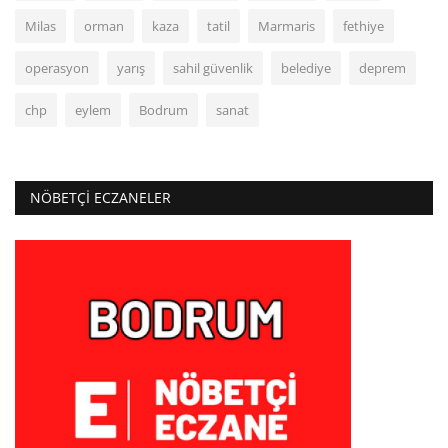
Milas
orman
kaza
tatil
Marmaris
fethiye
operasyon
yarış
sahil güvenlik
belediye
deprem
chp
eylem
Bodrum
sanat
NÖBETÇI ECZANELER