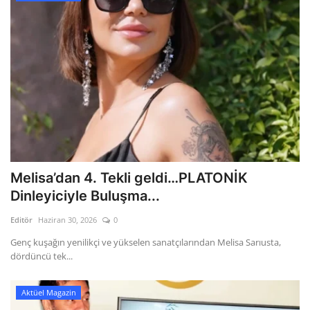
Melisa’dan 4. Tekli geldi…PLATONİK
Dinleyiciyle Buluşma...
Editör
Haziran 30, 2026
0
Genç kuşağın yenilikçi ve yükselen sanatçılarından Melisa Sarıusta,
dördüncü tek...
Aktüel Magazin