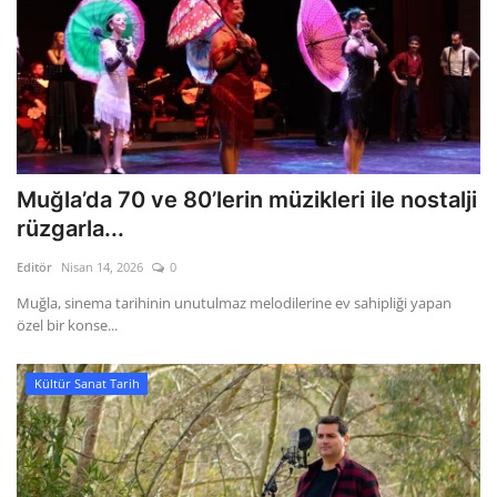
Muğla’da 70 ve 80’lerin müzikleri ile nostalji
rüzgarla...
Editör
Nisan 14, 2026
0
Muğla, sinema tarihinin unutulmaz melodilerine ev sahipliği yapan
özel bir konse...
Kültür Sanat Tarih