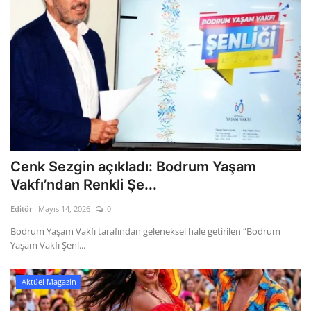
Cenk Sezgin açıkladı: Bodrum Yaşam
Vakfı’ndan Renkli Şe...
Editör
Mayıs 14, 2026
0
Bodrum Yaşam Vakfı tarafından geleneksel hale getirilen “Bodrum
Yaşam Vakfı Şenl...
Aktüel Magazin