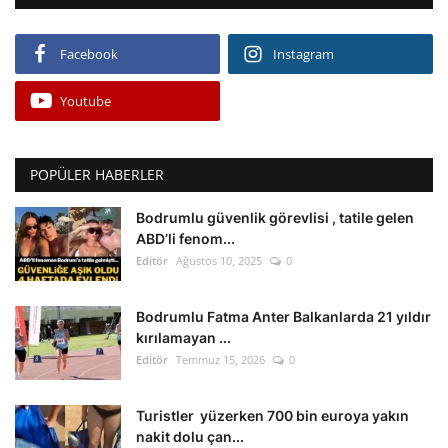
Facebook
Instagram
Youtube
POPÜLER HABERLER
Bodrumlu güvenlik görevlisi , tatile gelen
ABD’li fenom...
Editör
Ağustos 10, 2025
0
Bodrumlu Fatma Anter Balkanlarda 21 yıldır
kırılamayan ...
Editör
Temmuz 15, 2026
0
Turistler yüzerken 700 bin euroya yakın
nakit dolu çan...