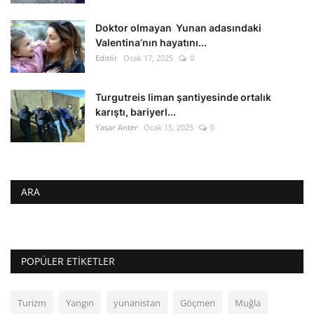
Doktor olmayan Yunan adasındaki
Valentina’nın hayatını...
Editör
Ocak 17, 2025
0
Turgutreis liman şantiyesinde ortalık
karıştı, bariyerl...
Yasar Anter
Ocak 15, 2025
0
ARA
POPÜLER ETIKETLER
Turizm
Yangın
yunanistan
Göçmen
Muğla