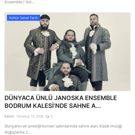
Ensemble / Sist...
Kültür Sanat Tarih
DÜNYACA ÜNLÜ JANOSKA ENSEMBLE
BODRUM KALESİ’NDE SAHNE A...
Editör
Temmuz 15, 2026
0
Dünyanın en prestijli konser salonlarında sahne alan, klasik müziği
doğaçlama, c...