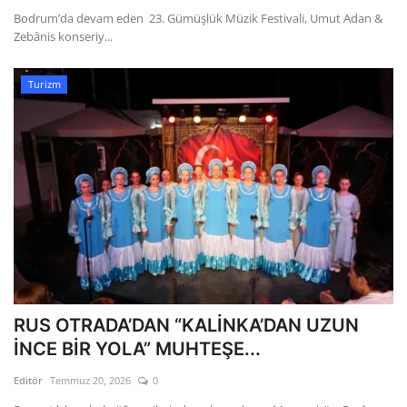
Bodrum’da devam eden 23. Gümüşlük Müzik Festivali, Umut Adan &
Zebânis konseriy...
Turizm
RUS OTRADA’DAN “KALİNKA’DAN UZUN
İNCE BİR YOLA” MUHTEŞE...
Editör
Temmuz 20, 2026
0