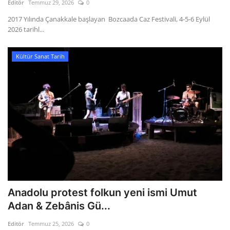
Editör
Temmuz 29, 2026
0
2017 Yılında Çanakkale başlayan Bozcaada Caz Festivali, 4-5-6 Eylül
2026 tarihl...
Kültür Sanat Tarih
Anadolu protest folkun yeni ismi Umut
Adan & Zebânis Gü...
Editör
Temmuz 25, 2026
0