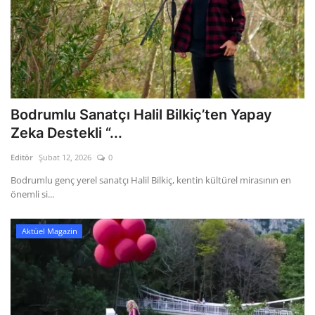
Bodrumlu Sanatçı Halil Bilkiç’ten Yapay
Zeka Destekli “...
Editör
Şubat 12, 2026
0
Bodrumlu genç yerel sanatçı Halil Bilkiç, kentin kültürel mirasının en
önemli si...
Aktüel Magazin