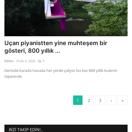
Uçan piyanistten yine muhteşem bir
gösteri, 800 yıllık ...
Editör
Ocak 4, 2026
0
Denizde karada havada her yerde çalıyor bu kez 800 yıllık kulenin
tepesinde
1
2
3
›
»
BIZI TAKIP EDIN!..