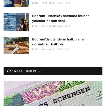
Editör
Temmuz 31, 2026
0
Bodrum – İstanköy arasında feribot
yolcularına şok deni...
Editör
Temmuz 16, 2026
0
Bodrum’da utandıran halk plajları
görüntüsü. halk plajı...
Editör
Temmuz 31, 2026
0
ÖNERILEN HABERLER