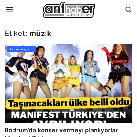
Etiket:
müzik
Künye
Aktüel Magazin
Eğitim
Aktüel Magazin
Hakkımızda
İletişim
Asayiş
Bodrum’da konser vermeyi planlıyorlar
Çevre