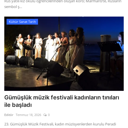
Rus yatılı kız okulu öğrencilerinden oluşan koro; Marmaris’te, Rusların
sembol ş...
Kültür Sanat Tarih
Gümüşlük müzik festivali kadınların tınıları
ile başladı
Editör
Temmuz 18, 2026
0
23. Gümüşlük Müzik Festivali, kadın müzisyenlerden kurulu Peradi