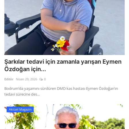
Şarkılar tedavi için zamanla yarışan Eymen
Özdoğan için...
Editör
Nisan 29, 2026
0
Bodrum’da yaşamını sürdüren DMD kas hastası Eymen Özdoğan’ın
tedavi sürecine des...
Aktüel Magazin