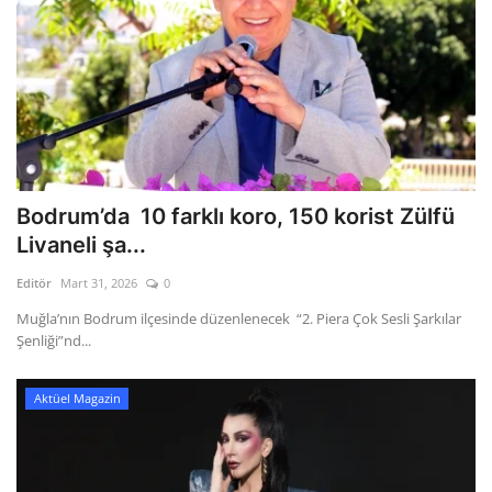
Bodrum’da 10 farklı koro, 150 korist Zülfü
Livaneli şa...
Editör
Mart 31, 2026
0
Muğla’nın Bodrum ilçesinde düzenlenecek “2. Piera Çok Sesli Şarkılar
Şenliği”nd...
Aktüel Magazin