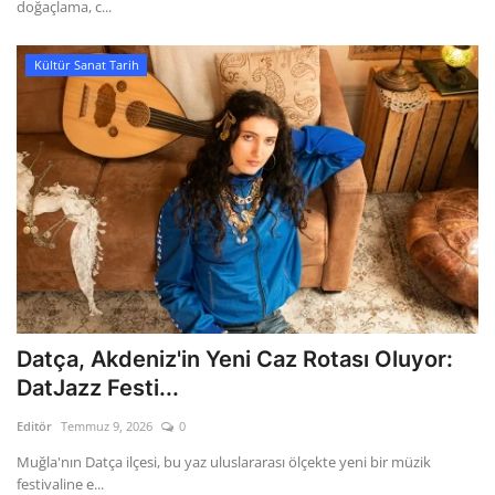
doğaçlama, c...
Kültür Sanat Tarih
Datça, Akdeniz'in Yeni Caz Rotası Oluyor:
DatJazz Festi...
Editör
Temmuz 9, 2026
0
Muğla'nın Datça ilçesi, bu yaz uluslararası ölçekte yeni bir müzik
festivaline e...