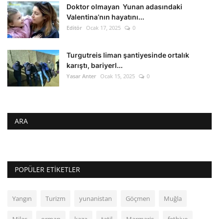
Doktor olmayan Yunan adasındaki
Valentina’nın hayatını...
Editör
Ocak 17, 2025
0
Turgutreis liman şantiyesinde ortalık
karıştı, bariyerl...
Yasar Anter
Ocak 15, 2025
0
ARA
POPÜLER ETIKETLER
Yangın
Turizm
yunanistan
Göçmen
Muğla