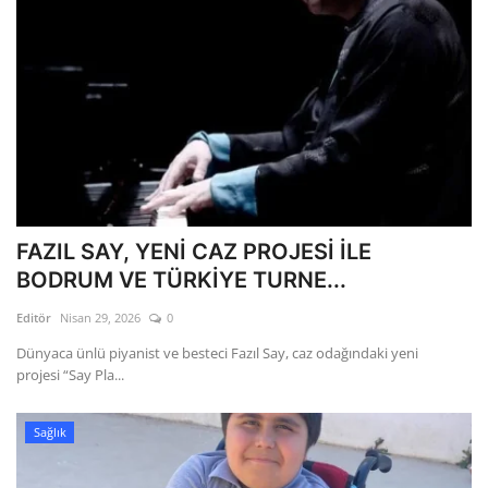
FAZIL SAY, YENİ CAZ PROJESİ İLE
BODRUM VE TÜRKİYE TURNE...
Editör
Nisan 29, 2026
0
Dünyaca ünlü piyanist ve besteci Fazıl Say, caz odağındaki yeni
projesi “Say Pla...
Sağlık