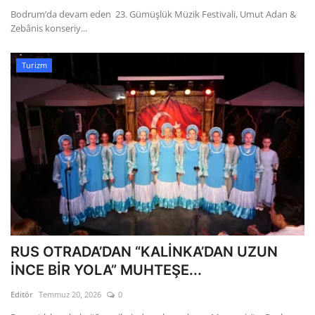
Bodrum’da devam eden 23. Gümüşlük Müzik Festivali, Umut Adan &
Zebânis konseriy...
Turizm
RUS OTRADA’DAN “KALİNKA’DAN UZUN
İNCE BİR YOLA” MUHTEŞE...
Editör
Temmuz 20, 2026
0