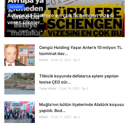
Gündem
Avrupa'da Türklere en çok Schengen vizesi
veren ülkeler...
Editör
Mart 5, 2025
0
Cengiz Holding Yaşar Anter’e 10 milyon TL.
tazminat dav...
Editör
Ocak 19, 2025
0
Tilkicik koyunda defalarca eylem yapılan
tesise ÇED sür...
Yasar Anter
Ocak 18, 2025
0
Muğla’nın bütün ilçelerinde Atatürk koşusu
yapıldı. Bod...
Editör
Ocak 17, 2025
0