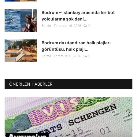
Bodrum – İstanköy arasında feribot
yolcularına şok deni...
Editör
Temmuz 16, 2026
0
Bodrum’da utandıran halk plajları
görüntüsü. halk plajı...
Editör
Temmuz 31, 2026
0
ÖNERILEN HABERLER