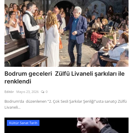
Bodrum geceleri Zülfü Livaneli şarkıları ile
renklendi
Editör
Mayıs 23, 2026
0
Bodrum’da düzenlenen “2. Çok Sesli Şarkılar Şenliği”usta sanatçı Zülfü
Livaneli...
Kültür Sanat Tarih