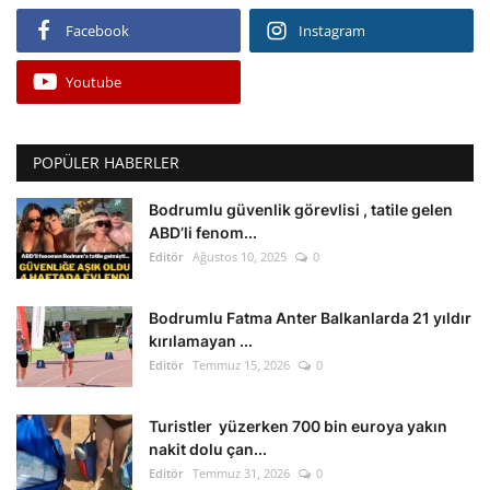
Facebook
Instagram
Youtube
POPÜLER HABERLER
Bodrumlu güvenlik görevlisi , tatile gelen
ABD’li fenom...
Editör
Ağustos 10, 2025
0
Bodrumlu Fatma Anter Balkanlarda 21 yıldır
kırılamayan ...
Editör
Temmuz 15, 2026
0
Turistler yüzerken 700 bin euroya yakın
nakit dolu çan...
Editör
Temmuz 31, 2026
0