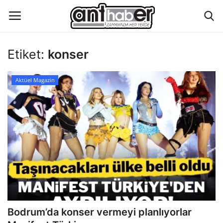
Etiket:
konser
Künye
Aktüel Magazin
Eğitim
Aktüel Magazin
Hakkımızda
İletişim
Asayiş
Bodrum’da konser vermeyi planlıyorlar
Çevre