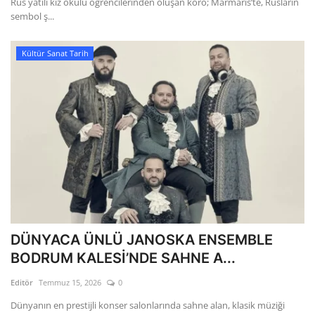
Rus yatılı kız okulu öğrencilerinden oluşan koro; Marmaris’te, Rusların
sembol ş...
Kültür Sanat Tarih
DÜNYACA ÜNLÜ JANOSKA ENSEMBLE
BODRUM KALESİ’NDE SAHNE A...
Editör
Temmuz 15, 2026
0
Dünyanın en prestijli konser salonlarında sahne alan, klasik müziği