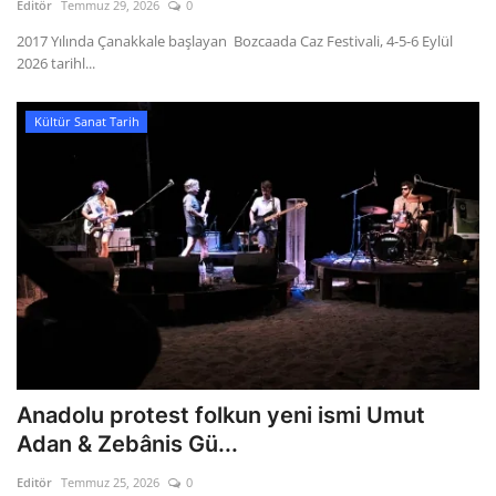
Editör
Temmuz 29, 2026
0
2017 Yılında Çanakkale başlayan Bozcaada Caz Festivali, 4-5-6 Eylül
2026 tarihl...
Kültür Sanat Tarih
Anadolu protest folkun yeni ismi Umut
Adan & Zebânis Gü...
Editör
Temmuz 25, 2026
0