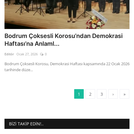
Bodrum Çoksesli Korosu’ndan Demokrasi
Haftası’na Anlaml...
Editör
Ocak 27, 2026
0
Bodrum Çoksesli Korosu, Demokrasi Haftası kapsamında 22 Ocak 2026
tarihinde düze...
1
2
3
›
»
BIZI TAKIP EDIN!..