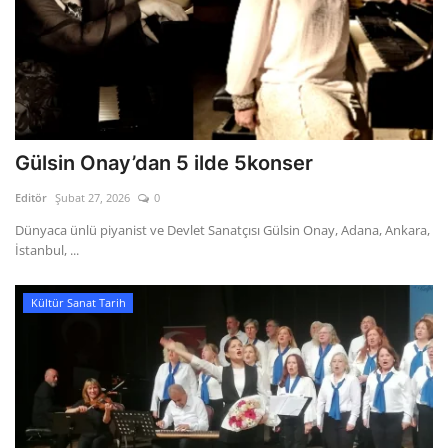
Gülsin Onay’dan 5 ilde 5konser
Editör
Şubat 27, 2026
0
Dünyaca ünlü piyanist ve Devlet Sanatçısı Gülsin Onay, Adana, Ankara,
İstanbul, ...
Kültür Sanat Tarih