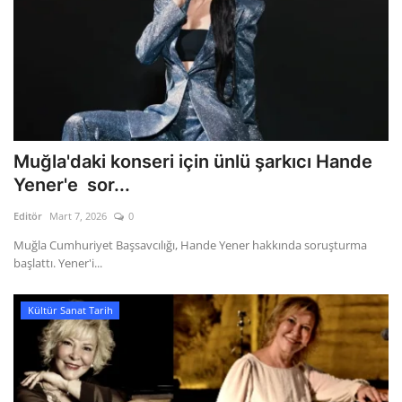
Muğla'daki konseri için ünlü şarkıcı Hande
Yener'e sor...
Editör
Mart 7, 2026
0
Muğla Cumhuriyet Başsavcılığı, Hande Yener hakkında soruşturma
başlattı. Yener'i...
Kültür Sanat Tarih