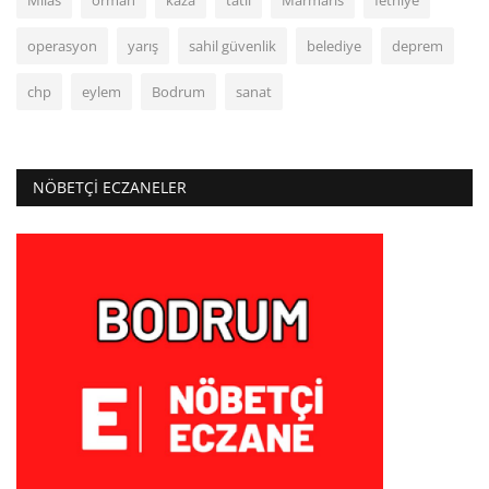
Milas
orman
kaza
tatil
Marmaris
fethiye
operasyon
yarış
sahil güvenlik
belediye
deprem
chp
eylem
Bodrum
sanat
NÖBETÇI ECZANELER