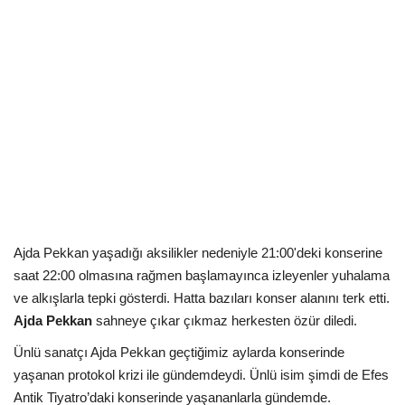
Kültür Sanat Tarih
Sağlık
Ekonomi
Gündem
Dünya
Ajda Pekkan yaşadığı aksilikler nedeniyle 21:00'deki konserine
saat 22:00 olmasına rağmen başlamayınca izleyenler yuhalama
ve alkışlarla tepki gösterdi. Hatta bazıları konser alanını terk etti.
Ajda Pekkan
sahneye çıkar çıkmaz herkesten özür diledi.
Ünlü sanatçı Ajda Pekkan geçtiğimiz aylarda konserinde
yaşanan protokol krizi ile gündemdeydi. Ünlü isim şimdi de Efes
Antik Tiyatro’daki konserinde yaşananlarla gündemde.