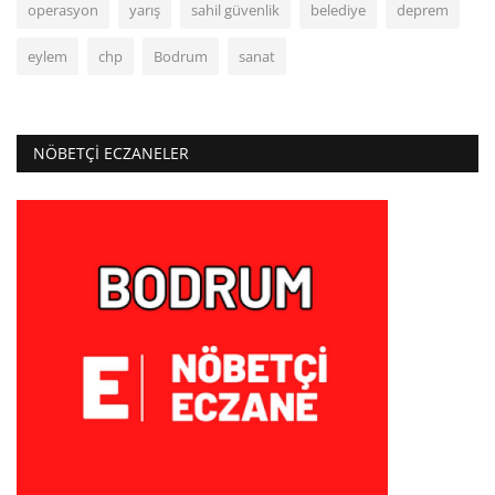
operasyon
yarış
sahil güvenlik
belediye
deprem
eylem
chp
Bodrum
sanat
NÖBETÇI ECZANELER