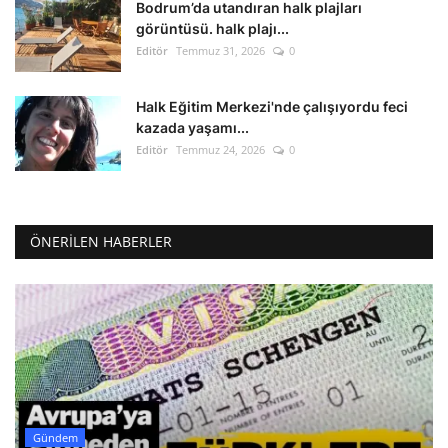
Bodrum’da utandıran halk plajları
görüntüsü. halk plajı...
Editör
Temmuz 31, 2026
0
Halk Eğitim Merkezi'nde çalışıyordu feci
kazada yaşamı...
Editör
Temmuz 24, 2026
0
ÖNERILEN HABERLER
Gündem