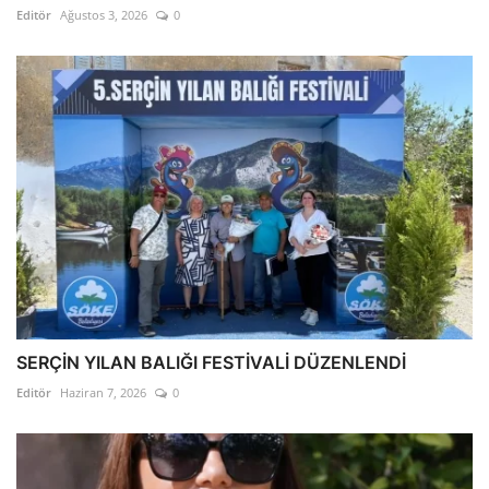
Editör
Ağustos 3, 2026
0
SERÇİN YILAN BALIĞI FESTİVALİ DÜZENLENDİ
Editör
Haziran 7, 2026
0