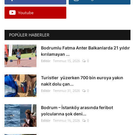
Youtube
POPÜLER HABERLER
Bodrumlu Fatma Anter Balkanlarda 21 yıldır
kırılamayan ...
Editör
Temmuz 15, 2026
0
Turistler yüzerken 700 bin euroya yakın
nakit dolu çan...
Editör
Temmuz 31, 2026
0
Bodrum – İstanköy arasında feribot
yolcularına şok deni...
Editör
Temmuz 16, 2026
0