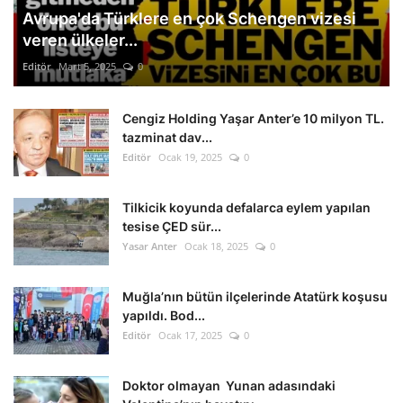
Avrupa'da Türklere en çok Schengen vizesi
veren ülkeler...
Editör
Mart 5, 2025
0
Cengiz Holding Yaşar Anter’e 10 milyon TL.
tazminat dav...
Editör
Ocak 19, 2025
0
Tilkicik koyunda defalarca eylem yapılan
tesise ÇED sür...
Yasar Anter
Ocak 18, 2025
0
Muğla’nın bütün ilçelerinde Atatürk koşusu
yapıldı. Bod...
Editör
Ocak 17, 2025
0
Doktor olmayan Yunan adasındaki