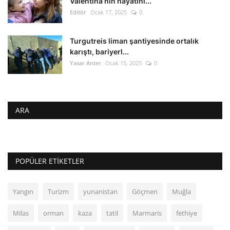
Valentina’nın hayatını...
Editör
Ocak 17, 2025
0
Turgutreis liman şantiyesinde ortalık
karıştı, bariyerl...
Yasar Anter
Ocak 15, 2025
0
ARA
POPÜLER ETIKETLER
Yangın
Turizm
yunanistan
Göçmen
Muğla
Milas
orman
kaza
tatil
Marmaris
fethiye