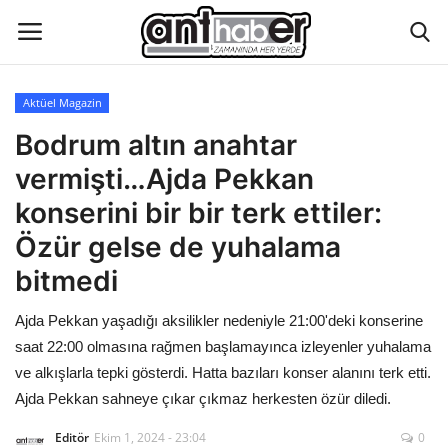
Aktüel Magazin
Künye
Bodrum altın anahtar
vermişti…Ajda Pekkan
Eğitim
konserini bir bir terk ettiler:
Aktüel Magazin
Özür gelse de yuhalama
bitmedi
Hakkımızda
Ajda Pekkan yaşadığı aksilikler nedeniyle 21:00'deki konserine
İletişim
saat 22:00 olmasına rağmen başlamayınca izleyenler yuhalama
ve alkışlarla tepki gösterdi. Hatta bazıları konser alanını terk etti.
Asayiş
Ajda Pekkan sahneye çıkar çıkmaz herkesten özür diledi.
Editör
Ekim 1, 2024 - 23:04
0
Çevre