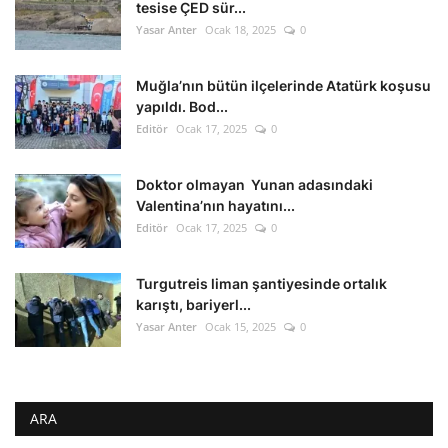
tesise ÇED sür...
Yasar Anter
Ocak 18, 2025
0
Muğla’nın bütün ilçelerinde Atatürk koşusu
yapıldı. Bod...
Editör
Ocak 17, 2025
0
Doktor olmayan Yunan adasındaki
Valentina’nın hayatını...
Editör
Ocak 17, 2025
0
Turgutreis liman şantiyesinde ortalık
karıştı, bariyerl...
Yasar Anter
Ocak 15, 2025
0
ARA