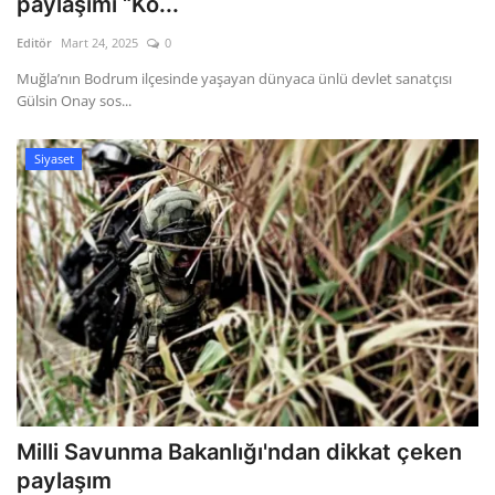
paylaşımı “Ko...
Editör
Mart 24, 2025
0
Gizlilik Politikası
Muğla’nın Bodrum ilçesinde yaşayan dünyaca ünlü devlet sanatçısı
Gülsin Onay sos...
Reklam ve İşbirliği
Bodrum Trafik Yoğunluk Haritası
Siyaset
Turizm
Siyaset
Bodrum Nöbetçi Eczaneler
Köşe Yazarları
Spor
Milli Savunma Bakanlığı'ndan dikkat çeken
paylaşım