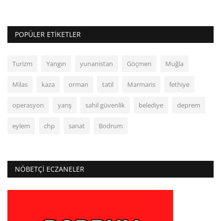
POPÜLER ETIKETLER
Turizm
Yangın
yunanistan
Göçmen
Muğla
Milas
kaza
orman
tatil
Marmaris
fethiye
operasyon
yarış
sahil güvenlik
belediye
deprem
eylem
chp
sanat
Bodrum
NÖBETÇI ECZANELER