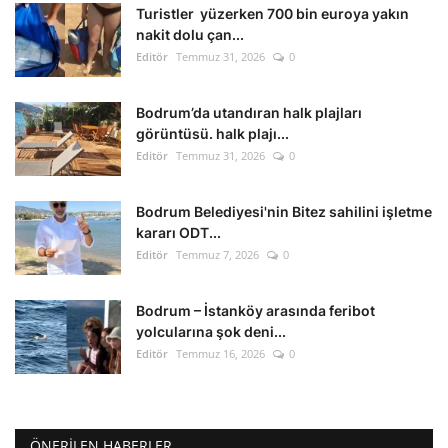
Turistler yüzerken 700 bin euroya yakın
nakit dolu çan...
Editör
Temmuz 31, 2026
0
Bodrum’da utandıran halk plajları
görüntüsü. halk plajı...
Editör
Temmuz 31, 2026
0
Bodrum Belediyesi'nin Bitez sahilini işletme
kararı ODT...
Editör
Temmuz 7, 2026
0
Bodrum – İstanköy arasında feribot
yolcularına şok deni...
Editör
Temmuz 16, 2026
0
ÖNERILEN HABERLER