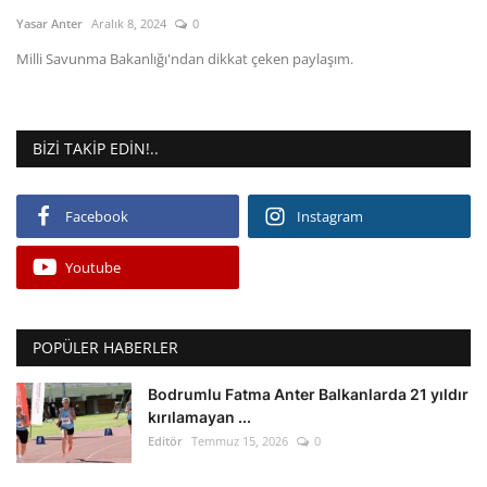
Kültür Sanat Tarih
Yasar Anter
Aralık 8, 2024
0
Sağlık
Milli Savunma Bakanlığı'ndan dikkat çeken paylaşım.
Ekonomi
BIZI TAKIP EDIN!..
Gündem
Facebook
Instagram
Dünya
Youtube
POPÜLER HABERLER
Bodrumlu Fatma Anter Balkanlarda 21 yıldır
kırılamayan ...
Editör
Temmuz 15, 2026
0