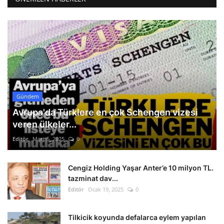
Gündem
Avrupa'da Türklere en çok Schengen vizesi
veren ülkeler...
Editör
Mart 5, 2025
0
Cengiz Holding Yaşar Anter’e 10 milyon TL.
tazminat dav...
Editör
Ocak 19, 2025
0
Tilkicik koyunda defalarca eylem yapılan