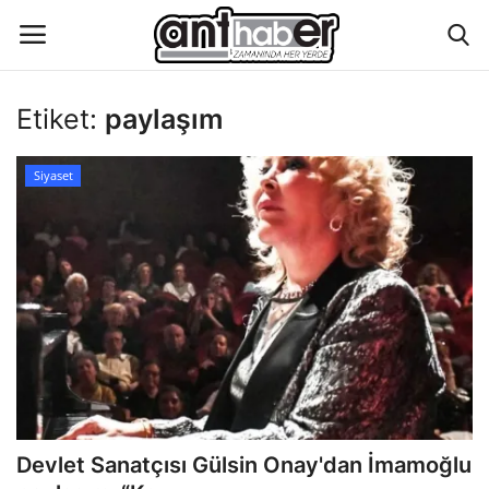
Etiket:
paylaşım
Künye
Siyaset
Eğitim
Aktüel Magazin
Hakkımızda
İletişim
Asayiş
Devlet Sanatçısı Gülsin Onay'dan İmamoğlu
Çevre