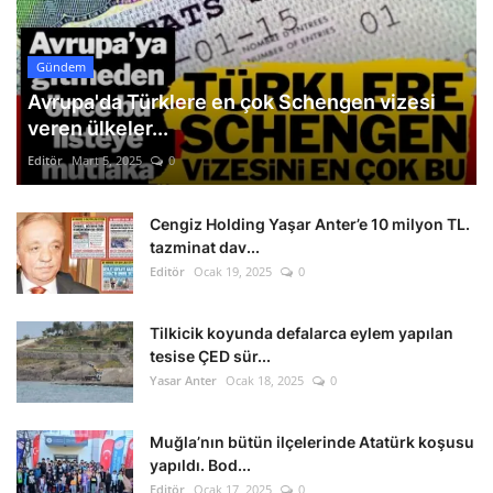
Gündem
Avrupa'da Türklere en çok Schengen vizesi
veren ülkeler...
Editör
Mart 5, 2025
0
Cengiz Holding Yaşar Anter’e 10 milyon TL.
tazminat dav...
Editör
Ocak 19, 2025
0
Tilkicik koyunda defalarca eylem yapılan
tesise ÇED sür...
Yasar Anter
Ocak 18, 2025
0
Muğla’nın bütün ilçelerinde Atatürk koşusu
yapıldı. Bod...
Editör
Ocak 17, 2025
0