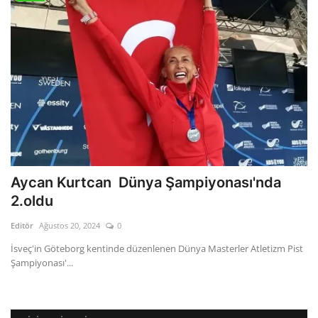
Aycan Kurtcan Dünya Şampiyonası'nda
2.oldu
Editör
Ağustos 20, 2024
0
İsveç'in Göteborg kentinde düzenlenen Dünya Masterler Atletizm Pist
Şampiyonası'...