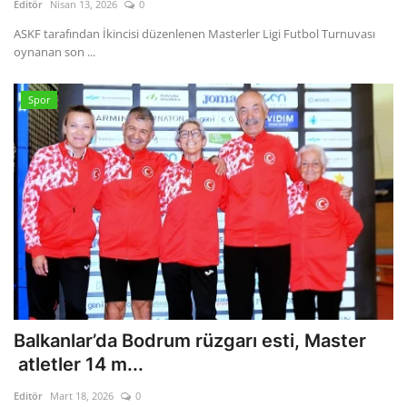
Editör
Nisan 13, 2026
0
ASKF tarafından İkincisi düzenlenen Masterler Ligi Futbol Turnuvası
oynanan son ...
Spor
Balkanlar’da Bodrum rüzgarı esti, Master
atletler 14 m...
Editör
Mart 18, 2026
0