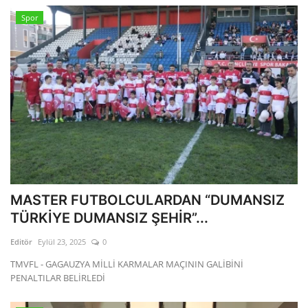
Spor
MASTER FUTBOLCULARDAN “DUMANSIZ
TÜRKİYE DUMANSIZ ŞEHİR”...
Editör
Eylül 23, 2025
0
TMVFL - GAGAUZYA MİLLİ KARMALAR MAÇININ GALİBİNİ
PENALTILAR BELİRLEDİ