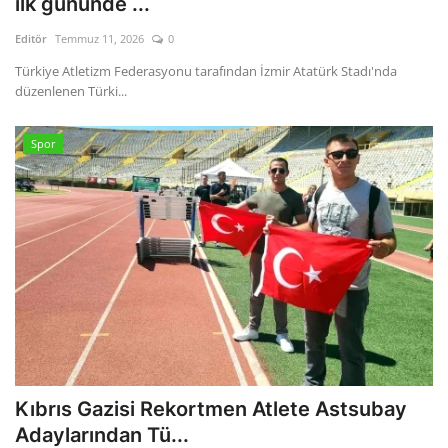
ilk gününde ...
Editör
Temmuz 11, 2026
0
Gizlilik Politikası
Türkiye Atletizm Federasyonu tarafından İzmir Atatürk Stadı'nda
düzenlenen Türki...
Reklam ve İşbirliği
Bodrum Trafik Yoğunluk Haritası
Spor
Turizm
Siyaset
Bodrum Nöbetçi Eczaneler
Köşe Yazarları
Spor
Kıbrıs Gazisi Rekortmen Atlete Astsubay
Adaylarından Tü...