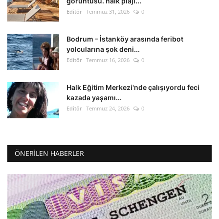
görüntüsü. halk plajı...
Editör
Temmuz 31, 2026
0
Bodrum – İstanköy arasında feribot
yolcularına şok deni...
Editör
Temmuz 16, 2026
0
Halk Eğitim Merkezi'nde çalışıyordu feci
kazada yaşamı...
Editör
Temmuz 24, 2026
0
ÖNERILEN HABERLER