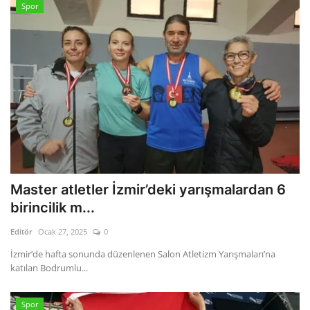
Spor
Master atletler İzmir’deki yarışmalardan 6
birincilik m...
Editör
Ocak 27, 2025
0
İzmir’de hafta sonunda düzenlenen Salon Atletizm Yarışmaları’na
katılan Bodrumlu...
Spor