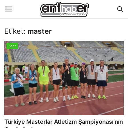
Etiket:
master
Künye
Spor
Eğitim
Aktüel Magazin
Hakkımızda
İletişim
Asayiş
Türkiye Masterlar Atletizm Şampiyonası’nın
Çevre