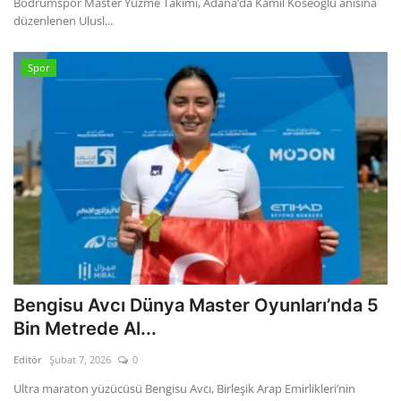
Bodrumspor Master Yüzme Takımı, Adana’da Kamil Köseoğlu anısına
düzenlenen Ulusl...
Spor
Bengisu Avcı Dünya Master Oyunları’nda 5
Bin Metrede Al...
Editör
Şubat 7, 2026
0
Ultra maraton yüzücüsü Bengisu Avcı, Birleşik Arap Emirlikleri’nin