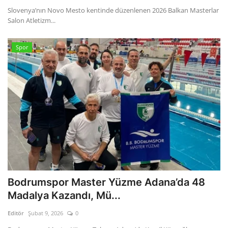
Slovenya’nın Novo Mesto kentinde düzenlenen 2026 Balkan Masterlar
Salon Atletizm...
Spor
Bodrumspor Master Yüzme Adana’da 48
Madalya Kazandı, Mü...
Editör
Şubat 9, 2026
0