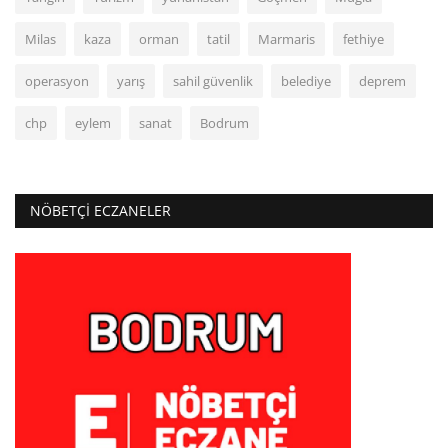
Milas
kaza
orman
tatil
Marmaris
fethiye
operasyon
yarış
sahil güvenlik
belediye
deprem
chp
eylem
sanat
Bodrum
NÖBETÇI ECZANELER