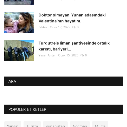
Doktor olmayan Yunan adasındaki
Valentina’nın hayatını...
Editör
Ocak 17, 2025
0
Turgutreis liman şantiyesinde ortalık
karıştı, bariyerl...
Yasar Anter
Ocak 15, 2025
0
ARA
POPÜLER ETIKETLER
Yangın
Turizm
yunanistan
Göçmen
Muğla