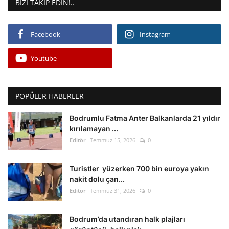
BIZI TAKIP EDIN!..
Facebook
Instagram
Youtube
POPÜLER HABERLER
Bodrumlu Fatma Anter Balkanlarda 21 yıldır
kırılamayan ...
Editör
Temmuz 15, 2026
0
Turistler yüzerken 700 bin euroya yakın
nakit dolu çan...
Editör
Temmuz 31, 2026
0
Bodrum’da utandıran halk plajları