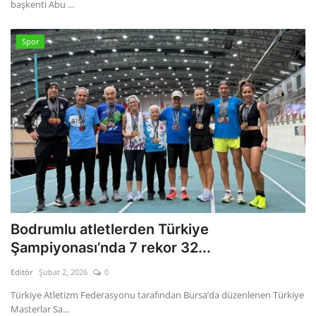
başkenti Abu ...
Spor
Bodrumlu atletlerden Türkiye
Şampiyonası’nda 7 rekor 32...
Editör
Şubat 2, 2026
0
Türkiye Atletizm Federasyonu tarafından Bursa’da düzenlenen Türkiye
Masterlar Sa...