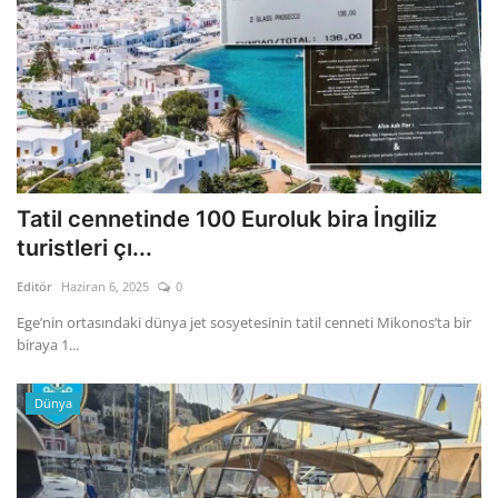
Tatil cennetinde 100 Euroluk bira İngiliz
turistleri çı...
Editör
Haziran 6, 2025
0
Ege’nin ortasındaki dünya jet sosyetesinin tatil cenneti Mikonos’ta bir
biraya 1...
Dünya