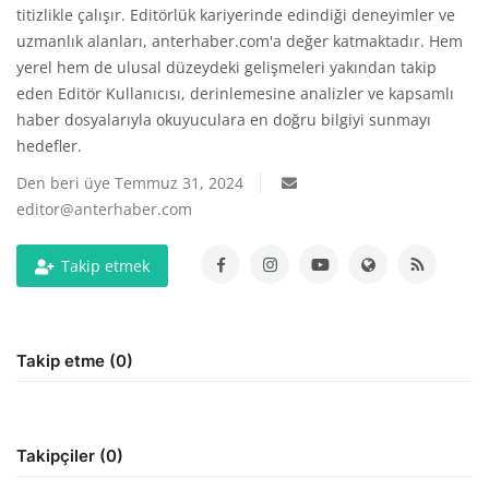
titizlikle çalışır. Editörlük kariyerinde edindiği deneyimler ve
uzmanlık alanları, anterhaber.com'a değer katmaktadır. Hem
Gizlilik Politikası
yerel hem de ulusal düzeydeki gelişmeleri yakından takip
eden Editör Kullanıcısı, derinlemesine analizler ve kapsamlı
Reklam ve İşbirliği
haber dosyalarıyla okuyuculara en doğru bilgiyi sunmayı
hedefler.
Bodrum Trafik Yoğunluk Haritası
Den beri üye Temmuz 31, 2024
editor@anterhaber.com
Turizm
Takip etmek
Siyaset
Bodrum Nöbetçi Eczaneler
Takip etme (0)
Köşe Yazarları
Spor
Takipçiler (0)