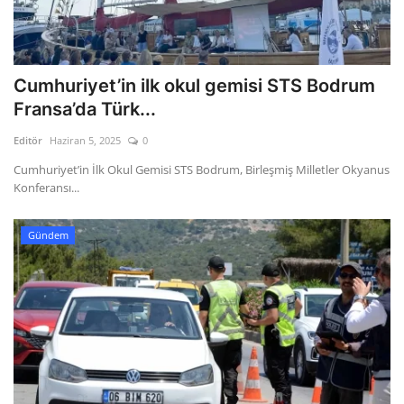
Cumhuriyet’in ilk okul gemisi STS Bodrum
Fransa’da Türk...
Editör
Haziran 5, 2025
0
Cumhuriyet’in İlk Okul Gemisi STS Bodrum, Birleşmiş Milletler Okyanus
Konferansı...
Gündem