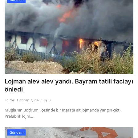
Lojman alev alev yandı. Bayram tatili faciayı
önledi
Editör
Haziran 7, 2025
0
Muğla’nın Bodrum ilçesinde bir inşaata ait lojmanda yangın çıktı.
Prefabrik lojm...
Gündem