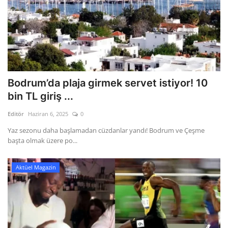
Bodrum’da plaja girmek servet istiyor! 10
bin TL giriş ...
Editör
Haziran 6, 2025
0
Yaz sezonu daha başlamadan cüzdanlar yandı! Bodrum ve Çeşme
başta olmak üzere po...
Aktüel Magazin