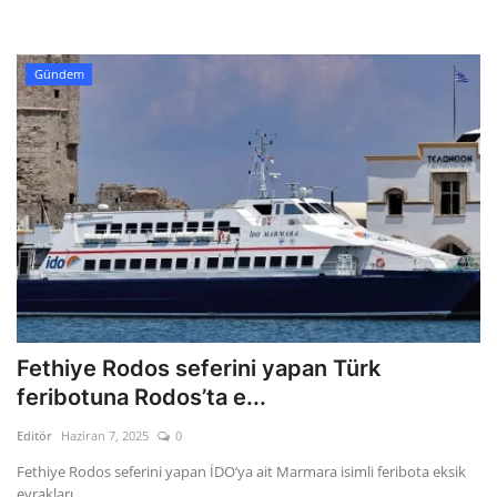
Kültür Sanat Tarih
Sağlık
Gündem
Ekonomi
Gündem
Dünya
Fethiye Rodos seferini yapan Türk
feribotuna Rodos’ta e...
Editör
Haziran 7, 2025
0
Fethiye Rodos seferini yapan İDO’ya ait Marmara isimli feribota eksik
evrakları ...