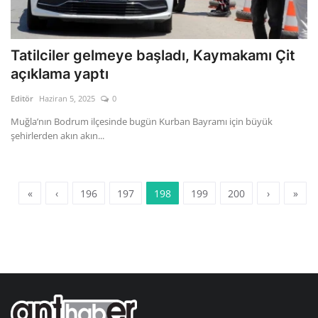
Tatilciler gelmeye başladı, Kaymakamı Çit
açıklama yaptı
Editör
Haziran 5, 2025
0
Muğla’nın Bodrum ilçesinde bugün Kurban Bayramı için büyük
şehirlerden akın akın...
«
‹
196
197
198
199
200
›
»