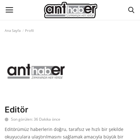
Ana Sayfa
Profil
Künye
Eğitim
Aktüel Magazin
Hakkımızda
İletişim
Editör
Son görülen: 36 Dakika önce
Asayiş
Editörümüz haberlerin doğru, tarafsız ve hızlı bir şekilde
okuyuculara ulaştırılmasını sağlamak amacıyla büyük bir
Çevre