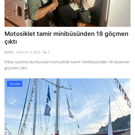
Motosiklet tamir minibüsünden 18 göçmen
çıktı
Editör
Haziran 5, 2025
0
İhbar üzerine durdurulan motosiklet tamir minibüsünden 18 düzensiz
göçmen çıktı.
Turizm