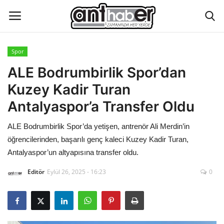
Spor
Künye
ALE Bodrumbirlik Spor’dan
Kuzey Kadir Turan
Eğitim
Antalyaspor’a Transfer Oldu
Aktüel Magazin
ALE Bodrumbirlik Spor’da yetişen, antrenör Ali Merdin’in
öğrencilerinden, başarılı genç kaleci Kuzey Kadir Turan,
Hakkımızda
Antalyaspor’un altyapısına transfer oldu.
İletişim
Editör
Eylül 26, 2025 - 16:23
0
Asayiş
Çevre