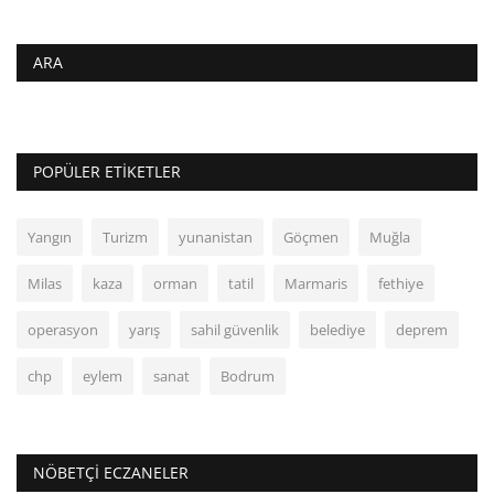
ARA
POPÜLER ETIKETLER
Yangın
Turizm
yunanistan
Göçmen
Muğla
Milas
kaza
orman
tatil
Marmaris
fethiye
operasyon
yarış
sahil güvenlik
belediye
deprem
chp
eylem
sanat
Bodrum
NÖBETÇI ECZANELER