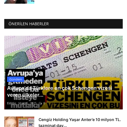
ÖNERILEN HABERLER
Gündem
Avrupa'da Türklere en çok Schengen vizesi
veren ülkeler...
Editör
Mart 5, 2025
0
Cengiz Holding Yaşar Anter’e 10 milyon TL.
tazminat dav...