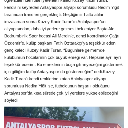
öğrencilerinden olan yetenekli kaleci Kuzey Kadir Turan,
kendisini seyreden Antalyaspor altyapı sorumlusu Nedim Yiğit
tarafından transferi gerçekleşti. Geçtiğimiz hafta atılan
imzalardan sonra Kuzey Kadir Turan’ın Antalyaspor’un
altyapısından, daha iyi yerlere gelmesi bekleniyor.
Başta Ale
Bodrumbirlik Spor hocasi Ali Merdin’e, genel koordinatör Çağrı
Özdemir’e, kulüp başkanı Fatih Öztarakçı’ya teşekkür eden
genç kaleci Kuzey Kadir Turan, “Bugünlere gelmemde
kulübümün hocalarının çok büyük emeği var. Hepsine ayrı ayrı
teşekkür ederim. Bu emeklerinin boşa gitmeyeceğini göstermek
için gittiğim kulüp Antalyaspor’da göstereceğim” dedi.
Kuzey
Kadir Turan’ı kendi renklerine katan Antalyaspor altyapı
sorumlusu Nedim Yiğit ise, futbolcunun başarılı olduğunu,
Antalyaspor’da kısa sürede çok iyi yerelere yükselebileceğini
söyledi.