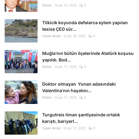
Editör
Ocak 19, 2025
0
Tilkicik koyunda defalarca eylem yapılan
tesise ÇED sür...
Yasar Anter
Ocak 18, 2025
0
Muğla’nın bütün ilçelerinde Atatürk koşusu
yapıldı. Bod...
Editör
Ocak 17, 2025
0
Doktor olmayan Yunan adasındaki
Valentina’nın hayatını...
Editör
Ocak 17, 2025
0
Turgutreis liman şantiyesinde ortalık
karıştı, bariyerl...
Yasar Anter
Ocak 15, 2025
0