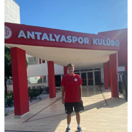
Gizlilik Politikası
Reklam ve İşbirliği
Bodrum Trafik Yoğunluk Haritası
Turizm
Siyaset
Bodrum Nöbetçi Eczaneler
Köşe Yazarları
Spor