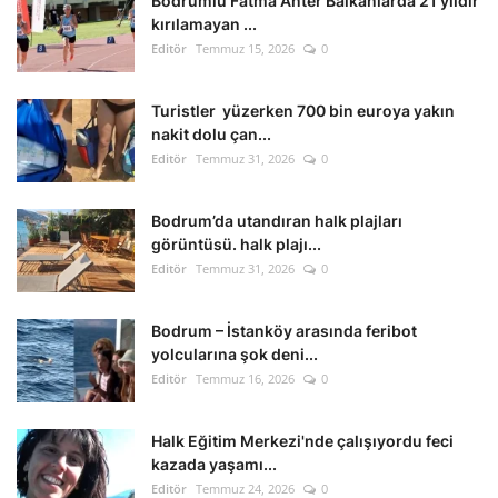
Bodrumlu Fatma Anter Balkanlarda 21 yıldır
kırılamayan ...
Editör
Temmuz 15, 2026
0
Turistler yüzerken 700 bin euroya yakın
nakit dolu çan...
Editör
Temmuz 31, 2026
0
Bodrum’da utandıran halk plajları
görüntüsü. halk plajı...
Editör
Temmuz 31, 2026
0
Bodrum – İstanköy arasında feribot
yolcularına şok deni...
Editör
Temmuz 16, 2026
0
Halk Eğitim Merkezi'nde çalışıyordu feci
kazada yaşamı...
Editör
Temmuz 24, 2026
0