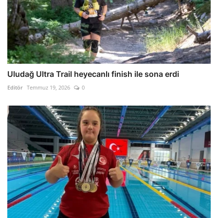
Uludağ Ultra Trail heyecanlı finish ile sona erdi
Editör
Temmuz 19, 2026
0