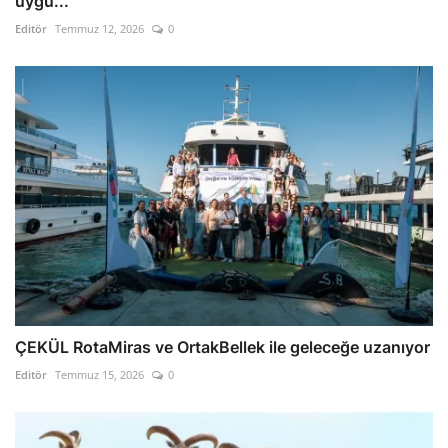
uygu...
Editör
Temmuz 12, 2026
0
ÇEKÜL RotaMiras ve OrtakBellek ile geleceğe uzanıyor
Editör
Temmuz 15, 2026
0