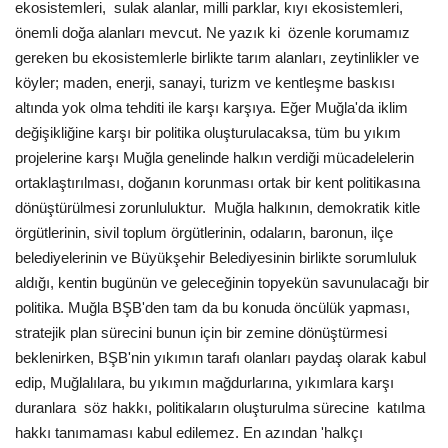
ekosistemleri, sulak alanlar, milli parklar, kıyı ekosistemleri,
önemli doğa alanları mevcut. Ne yazık ki özenle korumamız
gereken bu ekosistemlerle birlikte tarım alanları, zeytinlikler ve
köyler; maden, enerji, sanayi, turizm ve kentleşme baskısı
altında yok olma tehditi ile karşı karşıya. Eğer Muğla'da iklim
değişikliğine karşı bir politika oluşturulacaksa, tüm bu yıkım
projelerine karşı Muğla genelinde halkın verdiği mücadelelerin
ortaklaştırılması, doğanın korunması ortak bir kent politikasına
dönüştürülmesi zorunluluktur. Muğla halkının, demokratik kitle
örgütlerinin, sivil toplum örgütlerinin, odaların, baronun, ilçe
belediyelerinin ve Büyükşehir Belediyesinin birlikte sorumluluk
aldığı, kentin bugünün ve geleceğinin topyekün savunulacağı bir
politika. Muğla BŞB'den tam da bu konuda öncülük yapması,
stratejik plan sürecini bunun için bir zemine dönüştürmesi
beklenirken, BŞB'nin yıkımın tarafı olanları paydaş olarak kabul
edip, Muğlalılara, bu yıkımın mağdurlarına, yıkımlara karşı
duranlara söz hakkı, politikaların oluşturulma sürecine katılma
hakkı tanımaması kabul edilemez. En azından 'halkçı