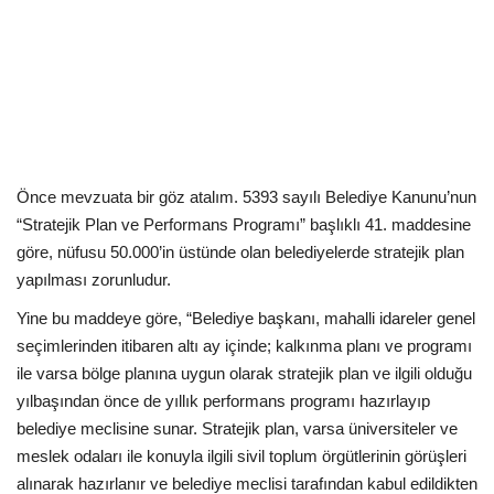
Kültür Sanat Tarih
Sağlık
Ekonomi
Gündem
Önce mevzuata bir göz atalım. 5393 sayılı Belediye Kanunu’nun
“Stratejik Plan ve Performans Programı” başlıklı 41. maddesine
Dünya
göre, nüfusu 50.000’in üstünde olan belediyelerde stratejik plan
yapılması zorunludur.
Yine bu maddeye göre, “Belediye başkanı, mahalli idareler genel
seçimlerinden itibaren altı ay içinde; kalkınma planı ve programı
ile varsa bölge planına uygun olarak stratejik plan ve ilgili olduğu
yılbaşından önce de yıllık performans programı hazırlayıp
belediye meclisine sunar. Stratejik plan, varsa üniversiteler ve
meslek odaları ile konuyla ilgili sivil toplum örgütlerinin görüşleri
alınarak hazırlanır ve belediye meclisi tarafından kabul edildikten