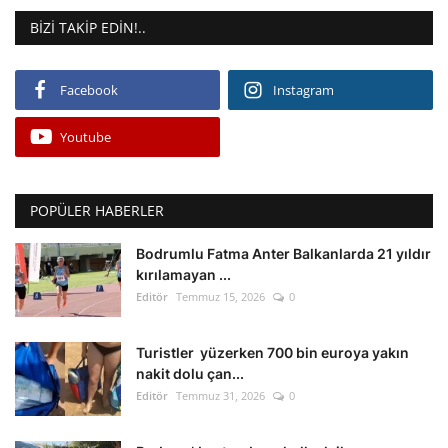
BIZI TAKIP EDIN!..
Facebook
Instagram
Youtube
POPÜLER HABERLER
Bodrumlu Fatma Anter Balkanlarda 21 yıldır
kırılamayan ...
Editör
Temmuz 15, 2026
0
Turistler yüzerken 700 bin euroya yakın
nakit dolu çan...
Editör
Temmuz 31, 2026
0