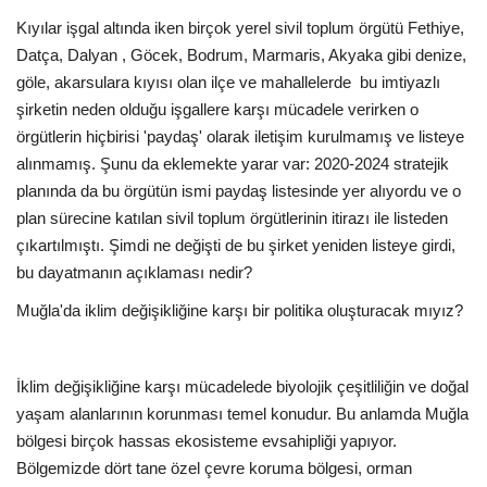
Kıyılar işgal altında iken birçok yerel sivil toplum örgütü Fethiye,
Datça, Dalyan , Göcek, Bodrum, Marmaris, Akyaka gibi denize,
göle, akarsulara kıyısı olan ilçe ve mahallelerde bu imtiyazlı
şirketin neden olduğu işgallere karşı mücadele verirken o
örgütlerin hiçbirisi 'paydaş' olarak iletişim kurulmamış ve listeye
alınmamış. Şunu da eklemekte yarar var: 2020-2024 stratejik
planında da bu örgütün ismi paydaş listesinde yer alıyordu ve o
plan sürecine katılan sivil toplum örgütlerinin itirazı ile listeden
çıkartılmıştı. Şimdi ne değişti de bu şirket yeniden listeye girdi,
bu dayatmanın açıklaması nedir?
Muğla'da iklim değişikliğine karşı bir politika oluşturacak mıyız?
İklim değişikliğine karşı mücadelede biyolojik çeşitliliğin ve doğal
yaşam alanlarının korunması temel konudur. Bu anlamda Muğla
bölgesi birçok hassas ekosisteme evsahipliği yapıyor.
Bölgemizde dört tane özel çevre koruma bölgesi, orman