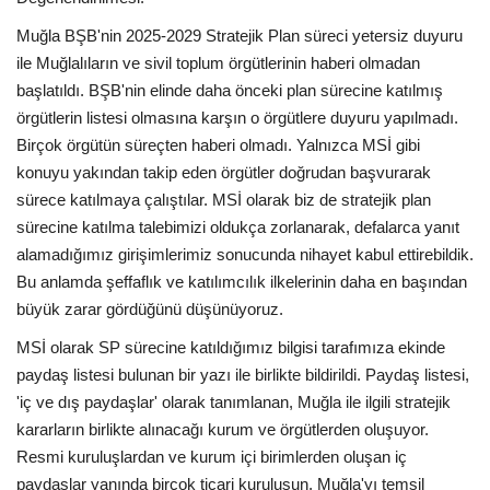
Muğla BŞB'nin 2025-2029 Stratejik Plan süreci yetersiz duyuru
ile Muğlalıların ve sivil toplum örgütlerinin haberi olmadan
başlatıldı. BŞB'nin elinde daha önceki plan sürecine katılmış
örgütlerin listesi olmasına karşın o örgütlere duyuru yapılmadı.
Birçok örgütün süreçten haberi olmadı. Yalnızca MSİ gibi
konuyu yakından takip eden örgütler doğrudan başvurarak
sürece katılmaya çalıştılar. MSİ olarak biz de stratejik plan
sürecine katılma talebimizi oldukça zorlanarak, defalarca yanıt
alamadığımız girişimlerimiz sonucunda nihayet kabul ettirebildik.
Bu anlamda şeffaflık ve katılımcılık ilkelerinin daha en başından
büyük zarar gördüğünü düşünüyoruz.
MSİ olarak SP sürecine katıldığımız bilgisi tarafımıza ekinde
paydaş listesi bulunan bir yazı ile birlikte bildirildi. Paydaş listesi,
'iç ve dış paydaşlar' olarak tanımlanan, Muğla ile ilgili stratejik
kararların birlikte alınacağı kurum ve örgütlerden oluşuyor.
Resmi kuruluşlardan ve kurum içi birimlerden oluşan iç
paydaşlar yanında birçok ticari kuruluşun, Muğla'yı temsil