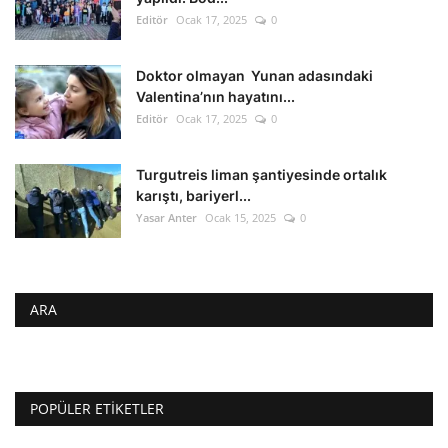
Editör
Ocak 17, 2025
0
Doktor olmayan Yunan adasındaki
Valentina’nın hayatını...
Editör
Ocak 17, 2025
0
Turgutreis liman şantiyesinde ortalık
karıştı, bariyerl...
Yasar Anter
Ocak 15, 2025
0
ARA
POPÜLER ETIKETLER