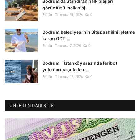
Bodrum’da utandıran halk plajları
görüntüsü. halk plajı...
Editör
Temmuz 31, 2026
0
Bodrum Belediyesi'nin Bitez sahilini işletme
kararı ODT...
Editör
Temmuz 7, 2026
0
Bodrum – İstanköy arasında feribot
yolcularına şok deni...
Editör
Temmuz 16, 2026
0
ÖNERILEN HABERLER