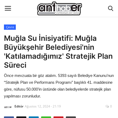
Çevre
Künye
Muğla Su İnisiyatifi: Muğla
Büyükşehir Belediyesi'nin
Eğitim
'Katılamadığımız' Stratejik Plan
Aktüel Magazin
Süreci
Önce mevzuata bir göz atalım. 5393 sayılı Belediye Kanunu’nun
Hakkımızda
“Stratejik Plan ve Performans Programı” başlıklı 41. maddesine
İletişim
göre, nüfusu 50.000’in üstünde olan belediyelerde stratejik plan
yapılması zorunludur.
Asayiş
Editör
Ağustos 12, 2024 - 21:19
0
Çevre