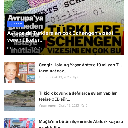
Gündem
Avrupa'da Türklere en çok Schengen vizesi
veren ülkeler...
Editör
Mart 5, 2025
0
Cengiz Holding Yaşar Anter’e 10 milyon TL.
tazminat dav...
Editör
Ocak 19, 2025
0
Tilkicik koyunda defalarca eylem yapılan
tesise ÇED sür...
Yasar Anter
Ocak 18, 2025
0
Muğla’nın bütün ilçelerinde Atatürk koşusu
yapıldı. Bod...