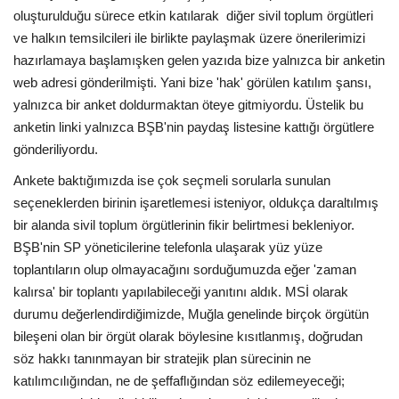
oluşturulduğu sürece etkin katılarak diğer sivil toplum örgütleri
ve halkın temsilcileri ile birlikte paylaşmak üzere önerilerimizi
hazırlamaya başlamışken gelen yazıda bize yalnızca bir anketin
web adresi gönderilmişti. Yani bize 'hak' görülen katılım şansı,
yalnızca bir anket doldurmaktan öteye gitmiyordu. Üstelik bu
anketin linki yalnızca BŞB'nin paydaş listesine kattığı örgütlere
gönderiliyordu.
Ankete baktığımızda ise çok seçmeli sorularla sunulan
seçeneklerden birinin işaretlemesi isteniyor, oldukça daraltılmış
bir alanda sivil toplum örgütlerinin fikir belirtmesi bekleniyor.
BŞB'nin SP yöneticilerine telefonla ulaşarak yüz yüze
toplantıların olup olmayacağını sorduğumuzda eğer 'zaman
kalırsa' bir toplantı yapılabileceği yanıtını aldık. MSİ olarak
durumu değerlendirdiğimizde, Muğla genelinde birçok örgütün
bileşeni olan bir örgüt olarak böylesine kısıtlanmış, doğrudan
söz hakkı tanınmayan bir stratejik plan sürecinin ne
katılımcılığından, ne de şeffaflığından söz edilemeyeceği;