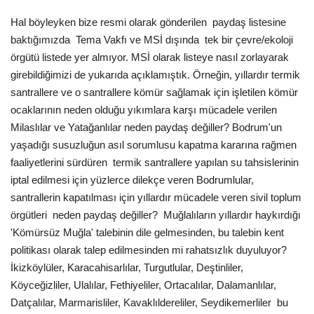
Hal böyleyken bize resmi olarak gönderilen paydaş listesine
baktığımızda Tema Vakfı ve MSİ dışında tek bir çevre/ekoloji
örgütü listede yer almıyor. MSİ olarak listeye nasıl zorlayarak
girebildiğimizi de yukarıda açıklamıştık. Örneğin, yıllardır termik
santrallere ve o santrallere kömür sağlamak için işletilen kömür
ocaklarının neden olduğu yıkımlara karşı mücadele verilen
Milaslılar ve Yatağanlılar neden paydaş değiller? Bodrum'un
yaşadığı susuzluğun asıl sorumlusu kapatma kararına rağmen
faaliyetlerini sürdüren termik santrallere yapılan su tahsislerinin
iptal edilmesi için yüzlerce dilekçe veren Bodrumlular,
santrallerin kapatılması için yıllardır mücadele veren sivil toplum
örgütleri neden paydaş değiller? Muğlalıların yıllardır haykırdığı
'Kömürsüz Muğla' talebinin dile gelmesinden, bu talebin kent
politikası olarak talep edilmesinden mi rahatsızlık duyuluyor?
İkizköylüler, Karacahisarlılar, Turgutlular, Deştinliler,
Köyceğizliler, Ulalılar, Fethiyeliler, Ortacalılar, Dalamanlılar,
Datçalılar, Marmarisliler, Kavaklıldereliler, Seydikemerliler bu