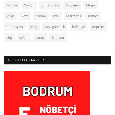
Turizm
Yangın
yunanistan
Göçmen
Muğla
Milas
kaza
orman
tatil
Marmaris
fethiye
operasyon
yarış
sahil güvenlik
belediye
deprem
chp
eylem
sanat
Bodrum
NÖBETÇI ECZANELER