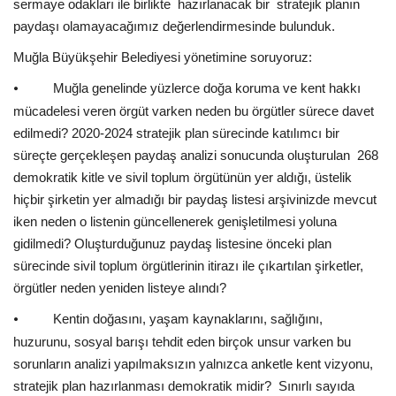
sermaye odakları ile birlikte hazırlanacak bir stratejik planın
paydaşı olamayacağımız değerlendirmesinde bulunduk.
Muğla Büyükşehir Belediyesi yönetimine soruyoruz:
Muğla genelinde yüzlerce doğa koruma ve kent hakkı
⦁
mücadelesi veren örgüt varken neden bu örgütler sürece davet
edilmedi? 2020-2024 stratejik plan sürecinde katılımcı bir
süreçte gerçekleşen paydaş analizi sonucunda oluşturulan 268
demokratik kitle ve sivil toplum örgütünün yer aldığı, üstelik
hiçbir şirketin yer almadığı bir paydaş listesi arşivinizde mevcut
iken neden o listenin güncellenerek genişletilmesi yoluna
gidilmedi? Oluşturduğunuz paydaş listesine önceki plan
sürecinde sivil toplum örgütlerinin itirazı ile çıkartılan şirketler,
örgütler neden yeniden listeye alındı?
Kentin doğasını, yaşam kaynaklarını, sağlığını,
⦁
huzurunu, sosyal barışı tehdit eden birçok unsur varken bu
sorunların analizi yapılmaksızın yalnızca anketle kent vizyonu,
stratejik plan hazırlanması demokratik midir? Sınırlı sayıda