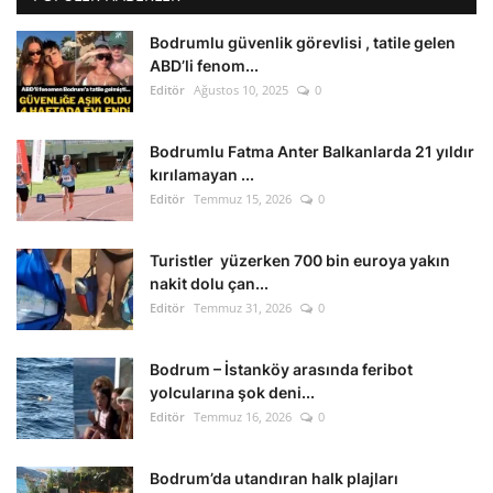
Bodrumlu güvenlik görevlisi , tatile gelen
ABD’li fenom...
Editör
Ağustos 10, 2025
0
Bodrumlu Fatma Anter Balkanlarda 21 yıldır
kırılamayan ...
Editör
Temmuz 15, 2026
0
Turistler yüzerken 700 bin euroya yakın
nakit dolu çan...
Editör
Temmuz 31, 2026
0
Bodrum – İstanköy arasında feribot
yolcularına şok deni...
Editör
Temmuz 16, 2026
0
Bodrum’da utandıran halk plajları