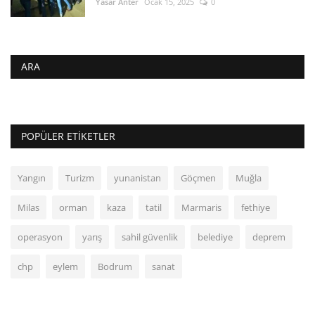
Yasar Anter
Ocak 15, 2025
0
ARA
POPÜLER ETIKETLER
Yangın
Turizm
yunanistan
Göçmen
Muğla
Milas
orman
kaza
tatil
Marmaris
fethiye
operasyon
yarış
sahil güvenlik
belediye
deprem
chp
eylem
Bodrum
sanat