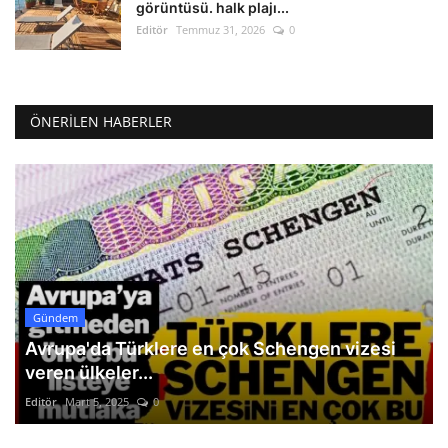
görüntüsü. halk plajı...
Editör
Temmuz 31, 2026
0
ÖNERILEN HABERLER
Gündem
Avrupa'da Türklere en çok Schengen vizesi
veren ülkeler...
Editör
Mart 5, 2025
0