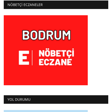
NÖBETÇI ECZANELER
YOL DURUMU