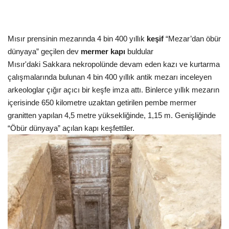
Kültür Sanat Tarih
Sağlık
Mısır prensinin mezarında 4 bin 400 yıllık
keşif
“Mezar’dan öbür
dünyaya” geçilen dev
mermer kapı
buldular
Ekonomi
Mısır'daki Sakkara nekropolünde devam eden kazı ve kurtarma
çalışmalarında bulunan 4 bin 400 yıllık antik mezarı inceleyen
Gündem
arkeologlar çığır açıcı bir keşfe imza attı. Binlerce yıllık mezarın
içerisinde 650 kilometre uzaktan getirilen pembe mermer
Dünya
granitten yapılan 4,5 metre yüksekliğinde, 1,15 m. Genişliğinde
“Öbür dünyaya” açılan kapı keşfettiler.