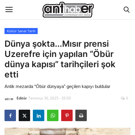
Kültür Sanat Tarih
Künye
Dünya şokta...Mısır prensi
Uzerefre için yapılan “Öbür
Eğitim
dünya kapısı” tarihçileri şok
Aktüel Magazin
etti
Antik mezarda “Öbür dünyaya” geçilen kapıyı buldular
Hakkımızda
Editör
Temmuz 30, 2025 - 20:50
0
İletişim
Asayiş
Çevre