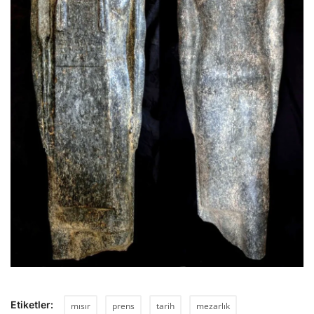
Etiketler:
mısır
prens
tarih
mezarlık