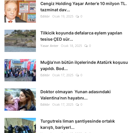
Cengiz Holding Yaşar Anter’e 10 milyon TL.
tazminat dav...
Editör
Ocak 19, 2025
0
Tilkicik koyunda defalarca eylem yapılan
tesise ÇED sür...
Yasar Anter
Ocak 18, 2025
0
Muğla’nın bütün ilçelerinde Atatürk koşusu
yapıldı. Bod...
Editör
Ocak 17, 2025
0
Doktor olmayan Yunan adasındaki
Valentina’nın hayatını...
Editör
Ocak 17, 2025
0
Turgutreis liman şantiyesinde ortalık
karıştı, bariyerl...