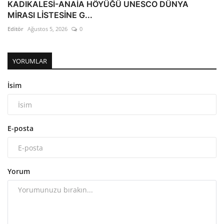
KADIKALESİ-ANAİA HÖYÜĞÜ UNESCO DÜNYA
MİRASI LİSTESİNE G...
Editör
Ağustos 5, 2026
0
YORUMLAR
İsim
E-posta
Yorum