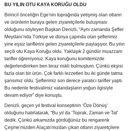
BU YILIN OTU KAYA KORUĞU OLDU
Birincil önceliğin Ege'nin toprağında yetişmiş olan otların
ve ürünlerin buraya gelen ziyaretçilerle buluşması
olduğunu söyleyen Başkan Denizli, “Aynı zamanda Şefler
Meydanı’nda Türkiye ve dünya çapında olan şeflerimiz
yine eşsiz tariflerini gelen ziyaretçilerle paylaşıyor. Bu yılın
seçili otu Kaya Koruğu oldu. Yaklaşık 2 gündür muazzam
tarifler öğreniyoruz. Kaya koruğunu komitemizde
değerlendirirken ben biraz riskli bulmuştum. Çünkü ekşisi
fazla olan bir ürün. Çok farklı lezzetleri bu iki günde tatma
şansımız oldu. Şeflerimiz son derece yaratıcı tarifler yaptı.
Bu nedenle festivalimiz vatandaşların yoğun ilgisiyle
devam ediyor” diye konuştu.
Denizli, geçen yıl festival konseptinin ‘Öze Dönüş’
olduğunu hatırlatarak, “Bu yıl da ‘Toprak, Zaman ve Tat’
dedik. Çünkü arkamızda gördüğünüz bu rengarenk
Çeşme'mizden Alaçatı'mızdan çıkan otların ziyaretçilere