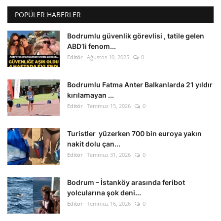
POPÜLER HABERLER
Bodrumlu güvenlik görevlisi , tatile gelen
ABD’li fenom...
Editör
Ağustos 10, 2025
0
Bodrumlu Fatma Anter Balkanlarda 21 yıldır
kırılamayan ...
Editör
Temmuz 15, 2026
0
Turistler yüzerken 700 bin euroya yakın
nakit dolu çan...
Editör
Temmuz 31, 2026
0
Bodrum – İstanköy arasında feribot
yolcularına şok deni...
Editör
Temmuz 16, 2026
0