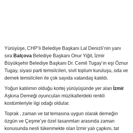
Kültür Sanat Tarih
Sağlık
Ekonomi
Gündem
Yürüyüşe, CHP’li Belediye Başkanı Lal Denizli’nin yanı
sıra
Balçova
Belediye Başkanı Onur Yiğit, İzmir
Dünya
Büyükşehir Belediye Başkanı Dr. Cemil Tugay’ın eşi Öznur
Tugay, siyasi parti temsilcileri, sivil toplum kuruluşu, oda ve
dernek temsilcileri ile çok sayıda vatandaş katıldı.
Yoğun katılımın olduğu kortej yürüyüşünde yer alan
İzmir
Aşkına Derneği oyuncuları müzikallerdeki renkli
kostümleriyle ilgi odağı oldular.
Toprak , zaman ve tat temasına uygun olarak derneğin
özgün ve Çeşme’ye özel tasarımları arasında zaman
konusunda nesli tükenmekte olan İzmir yalı çapkını, tat