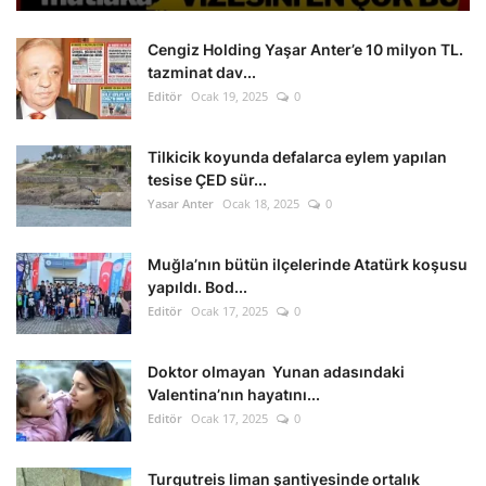
Cengiz Holding Yaşar Anter’e 10 milyon TL.
tazminat dav...
Editör
Ocak 19, 2025
0
Tilkicik koyunda defalarca eylem yapılan
tesise ÇED sür...
Yasar Anter
Ocak 18, 2025
0
Muğla’nın bütün ilçelerinde Atatürk koşusu
yapıldı. Bod...
Editör
Ocak 17, 2025
0
Doktor olmayan Yunan adasındaki
Valentina’nın hayatını...
Editör
Ocak 17, 2025
0
Turgutreis liman şantiyesinde ortalık