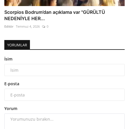
Scorpios Bodrum’dan açıklama var "GÜRÜLTÜ
NEDENİYLE HER...
Editör
Temmuz 4, 2026
0
YORUMLAR
İsim
E-posta
Yorum