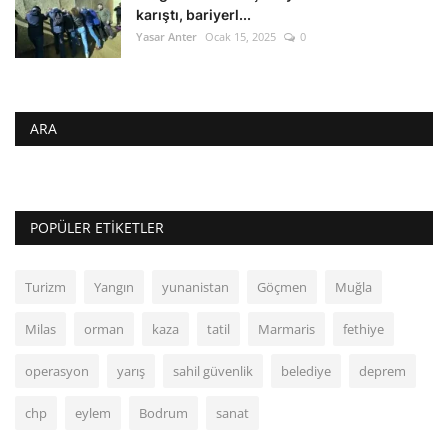
karıştı, bariyerl...
Yasar Anter
Ocak 15, 2025
0
ARA
POPÜLER ETIKETLER
Turizm
Yangın
yunanistan
Göçmen
Muğla
Milas
orman
kaza
tatil
Marmaris
fethiye
operasyon
yarış
sahil güvenlik
belediye
deprem
chp
eylem
Bodrum
sanat