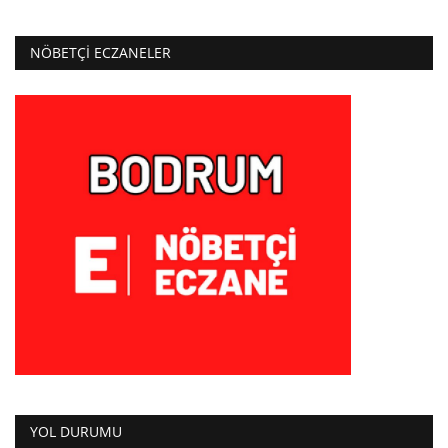
NÖBETÇI ECZANELER
YOL DURUMU