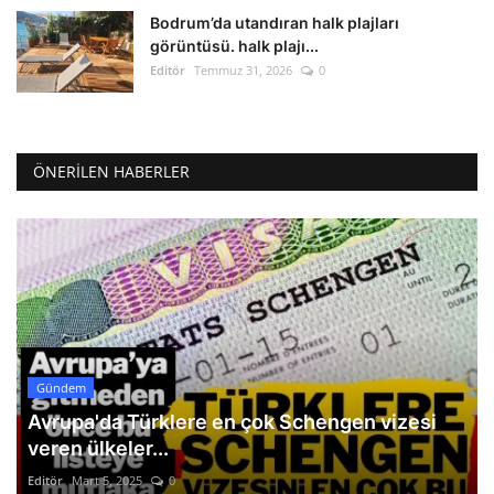
Bodrum’da utandıran halk plajları
görüntüsü. halk plajı...
Editör
Temmuz 31, 2026
0
ÖNERILEN HABERLER
Gündem
Avrupa'da Türklere en çok Schengen vizesi
veren ülkeler...
Editör
Mart 5, 2025
0