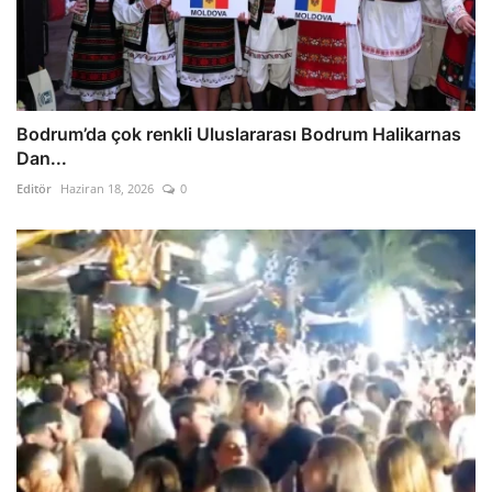
Bodrum’da çok renkli Uluslararası Bodrum Halikarnas
Dan...
Editör
Haziran 18, 2026
0