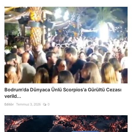
Bodrum'da Dünyaca Ünlü Scorpios'a Gürültü Cezası
verild...
Editör
Temmuz 3, 2026
0