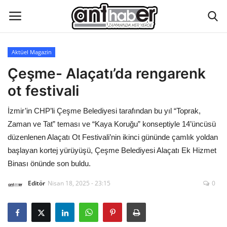
Aktüel Magazin
Künye
Çeşme- Alaçatı’da rengarenk
ot festivali
Eğitim
İzmir’in CHP’li Çeşme Belediyesi tarafından bu yıl “Toprak,
Aktüel Magazin
Zaman ve Tat” teması ve “Kaya Koruğu” konseptiyle 14’üncüsü
düzenlenen Alaçatı Ot Festivali’nin ikinci gününde çamlık yoldan
Hakkımızda
başlayan kortej yürüyüşü, Çeşme Belediyesi Alaçatı Ek Hizmet
Binası önünde son buldu.
İletişim
Editör
Nisan 18, 2025 - 23:15
0
Asayiş
Çevre