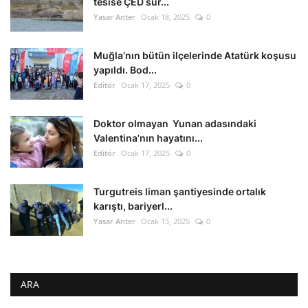
tesise ÇED sür...
Yasar Anter
Ocak 18, 2025
0
Muğla’nın bütün ilçelerinde Atatürk koşusu
yapıldı. Bod...
Editör
Ocak 17, 2025
0
Doktor olmayan Yunan adasındaki
Valentina’nın hayatını...
Editör
Ocak 17, 2025
0
Turgutreis liman şantiyesinde ortalık
karıştı, bariyerl...
Yasar Anter
Ocak 15, 2025
0
ARA