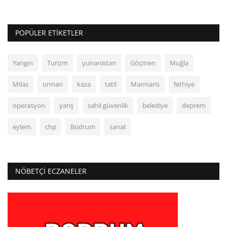
POPÜLER ETIKETLER
Yangın
Turizm
yunanistan
Göçmen
Muğla
Milas
orman
kaza
tatil
Marmaris
fethiye
operasyon
yarış
sahil güvenlik
belediye
deprem
eylem
chp
Bodrum
sanat
NÖBETÇI ECZANELER