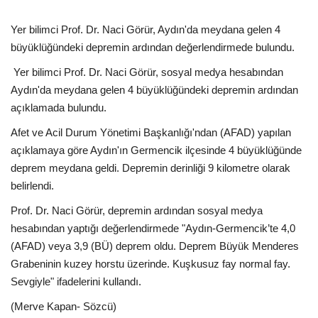
Kültür Sanat Tarih
Yer bilimci Prof. Dr. Naci Görür, Aydın'da meydana gelen 4
Sağlık
büyüklüğündeki depremin ardından değerlendirmede bulundu.
Yer bilimci Prof. Dr. Naci Görür, sosyal medya hesabından
Ekonomi
Aydın'da meydana gelen 4 büyüklüğündeki depremin ardından
açıklamada bulundu.
Gündem
Afet ve Acil Durum Yönetimi Başkanlığı'ndan (AFAD) yapılan
Dünya
açıklamaya göre Aydın'ın Germencik ilçesinde 4 büyüklüğünde
deprem meydana geldi. Depremin derinliği 9 kilometre olarak
belirlendi.
Prof. Dr. Naci Görür, depremin ardından sosyal medya
hesabından yaptığı değerlendirmede "Aydın-Germencik’te 4,0
(AFAD) veya 3,9 (BÜ) deprem oldu. Deprem Büyük Menderes
Grabeninin kuzey horstu üzerinde. Kuşkusuz fay normal fay.
Sevgiyle" ifadelerini kullandı.
(Merve Kapan- Sözcü)