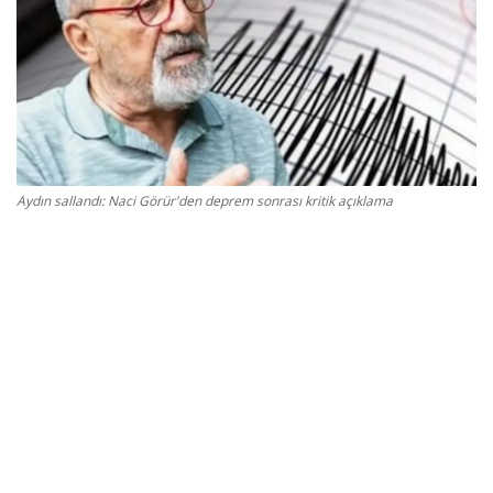
Gizlilik Politikası
Reklam ve İşbirliği
Bodrum Trafik Yoğunluk Haritası
Aydın sallandı: Naci Görür'den deprem sonrası kritik açıklama
Turizm
Siyaset
Bodrum Nöbetçi Eczaneler
Köşe Yazarları
Spor