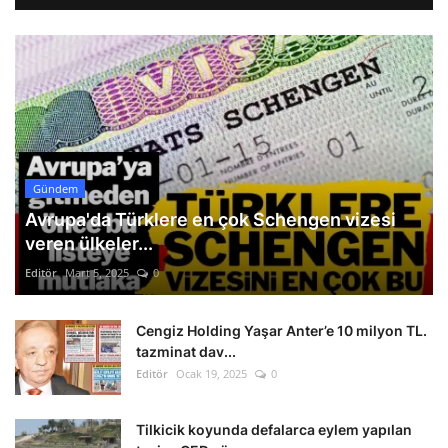
Gündem
Avrupa'da Türklere en çok Schengen vizesi
veren ülkeler...
Editör
Mart 5, 2025
0
Cengiz Holding Yaşar Anter’e 10 milyon TL.
tazminat dav...
Editör
Ocak 19, 2025
0
Tilkicik koyunda defalarca eylem yapılan