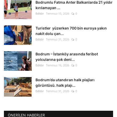
Bodrumlu Fatma Anter Balkanlarda 21 yıldır
kırılamayan ...
Editör
Temmuz 15, 2026
0
Turistler yüzerken 700 bin euroya yakın
nakit dolu çan...
Editör
Temmuz 31, 2026
0
Bodrum – İstanköy arasında feribot
yolcularına şok deni...
Editör
Temmuz 16, 2026
0
Bodrum’da utandıran halk plajları
görüntüsü. halk plajı...
Editör
Temmuz 31, 2026
0
ÖNERILEN HABERLER