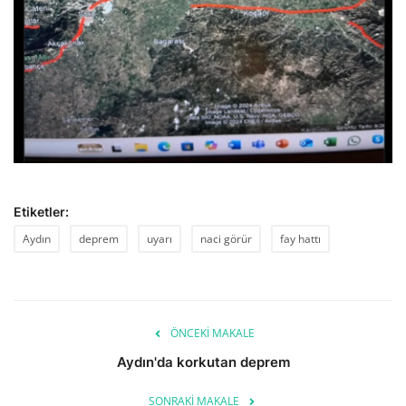
Etiketler:
Aydın
deprem
uyarı
naci görür
fay hattı
ÖNCEKI MAKALE
Aydın'da korkutan deprem
SONRAKI MAKALE