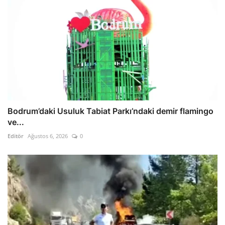
Bodrum’daki Usuluk Tabiat Parkı’ndaki demir flamingo
ve...
Editör
Ağustos 6, 2026
0