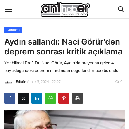
Gündem
Künye
Aydın sallandı: Naci Görür'den
deprem sonrası kritik açıklama
Eğitim
Yer bilimci Prof. Dr. Naci Görür, Aydın'da meydana gelen 4
Aktüel Magazin
büyüklüğündeki depremin ardından değerlendirmede bulundu.
Editör
Aralık 3, 2024 - 22:07
0
Hakkımızda
İletişim
Asayiş
Çevre