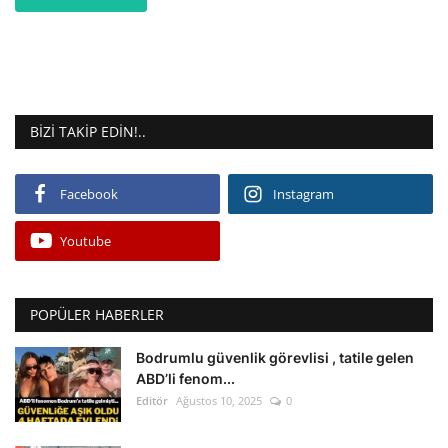
BIZI TAKIP EDIN!..
Facebook
Instagram
Youtube
POPÜLER HABERLER
Bodrumlu güvenlik görevlisi , tatile gelen
ABD’li fenom...
Editör
Ağustos 10, 2025
0