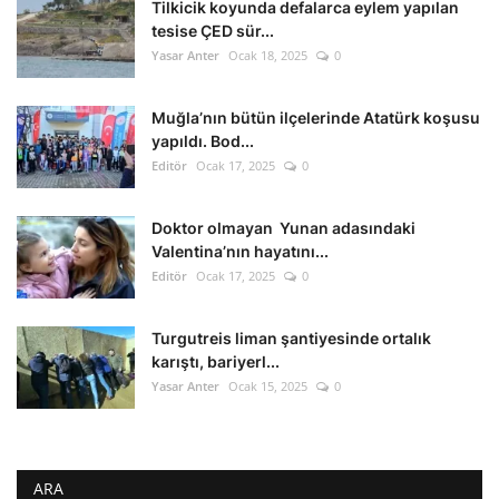
Tilkicik koyunda defalarca eylem yapılan
tesise ÇED sür...
Yasar Anter
Ocak 18, 2025
0
Muğla’nın bütün ilçelerinde Atatürk koşusu
yapıldı. Bod...
Editör
Ocak 17, 2025
0
Doktor olmayan Yunan adasındaki
Valentina’nın hayatını...
Editör
Ocak 17, 2025
0
Turgutreis liman şantiyesinde ortalık
karıştı, bariyerl...
Yasar Anter
Ocak 15, 2025
0
ARA