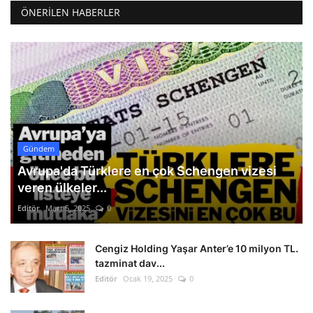
ÖNERILEN HABERLER
Gündem
Avrupa'da Türklere en çok Schengen vizesi
veren ülkeler...
Editör
Mart 5, 2025
0
Cengiz Holding Yaşar Anter’e 10 milyon TL.
tazminat dav...
Editör
Ocak 19, 2025
0