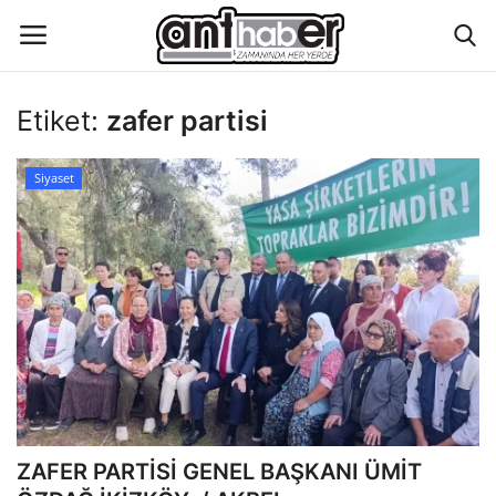
Etiket:
zafer partisi
Künye
Siyaset
Eğitim
Aktüel Magazin
Hakkımızda
İletişim
Asayiş
ZAFER PARTİSİ GENEL BAŞKANI ÜMİT
Çevre