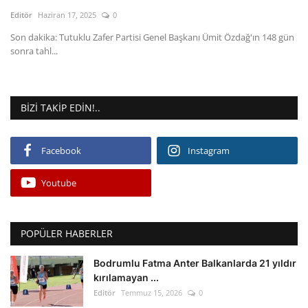
Kültür Sanat Tarih
Editör
Haziran 17, 2025
0
Sağlık
Son dakika: Tutuklu Zafer Partisi Genel Başkanı Ümit Özdağ'ın 148 gün
sonra tahl...
Ekonomi
Gündem
BIZI TAKIP EDIN!..
Dünya
Facebook
Instagram
Youtube
POPÜLER HABERLER
Bodrumlu Fatma Anter Balkanlarda 21 yıldır
kırılamayan ...
Editör
Temmuz 15, 2026
0