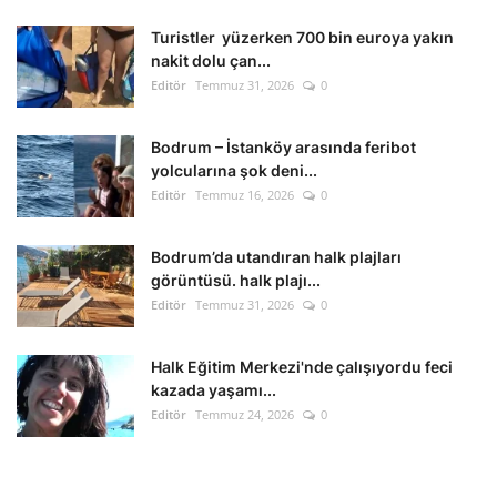
Turistler yüzerken 700 bin euroya yakın
nakit dolu çan...
Editör
Temmuz 31, 2026
0
Bodrum – İstanköy arasında feribot
yolcularına şok deni...
Editör
Temmuz 16, 2026
0
Bodrum’da utandıran halk plajları
görüntüsü. halk plajı...
Editör
Temmuz 31, 2026
0
Halk Eğitim Merkezi'nde çalışıyordu feci
kazada yaşamı...
Editör
Temmuz 24, 2026
0