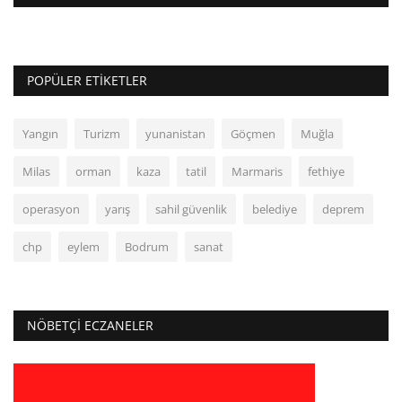
POPÜLER ETIKETLER
Yangın
Turizm
yunanistan
Göçmen
Muğla
Milas
orman
kaza
tatil
Marmaris
fethiye
operasyon
yarış
sahil güvenlik
belediye
deprem
chp
eylem
Bodrum
sanat
NÖBETÇI ECZANELER