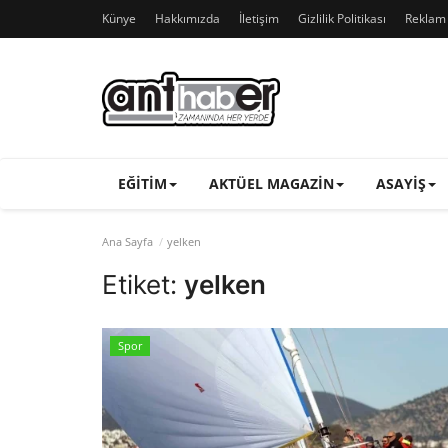
Künye
Hakkımızda
İletişim
Gizlilik Politikası
Reklam v
EĞITIM
AKTÜEL MAGAZIN
ASAYIŞ
Ana Sayfa
yelken
Etiket:
yelken
Spor