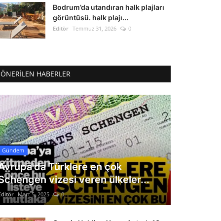
Bodrum’da utandıran halk plajları
görüntüsü. halk plajı...
Editör
Temmuz 31, 2026
0
ÖNERILEN HABERLER
Gündem
Avrupa'da Türklere en çok
Schengen vizesi veren ülkeler...
Editör
Mart 5, 2025
0