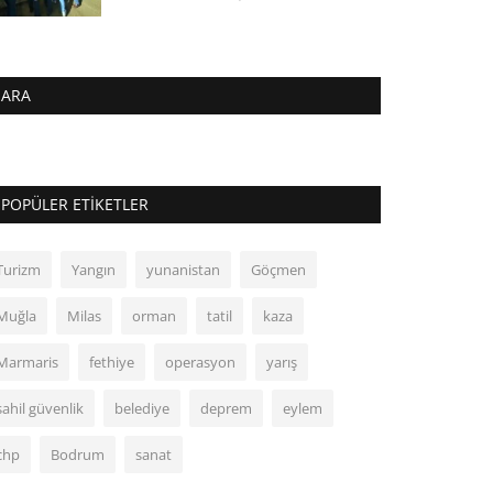
ARA
POPÜLER ETIKETLER
Turizm
Yangın
yunanistan
Göçmen
Muğla
Milas
orman
tatil
kaza
Marmaris
fethiye
operasyon
yarış
sahil güvenlik
belediye
deprem
eylem
chp
Bodrum
sanat