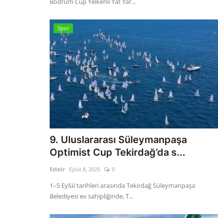
Bodrum Cup Yelkenli Yat Yar...
Spor
9. Uluslararası Süleymanpaşa
Optimist Cup Tekirdağ’da s...
Editör
Eylül 8, 2025
0
1–5 Eylül tarihleri arasında Tekirdağ Süleymanpaşa
Belediyesi ev sahipliğinde, T...