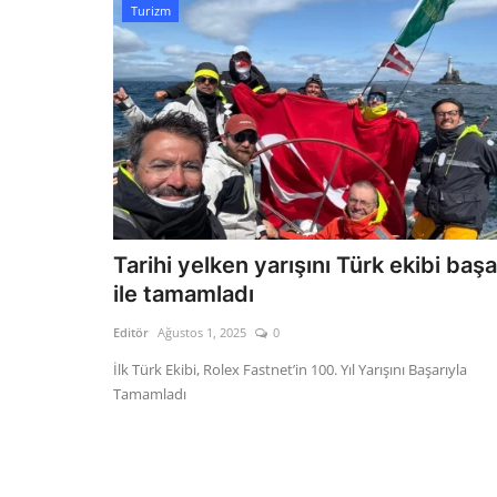
Turizm
Tarihi yelken yarışını Türk ekibi başa
ile tamamladı
Editör
Ağustos 1, 2025
0
İlk Türk Ekibi, Rolex Fastnet’in 100. Yıl Yarışını Başarıyla
Tamamladı