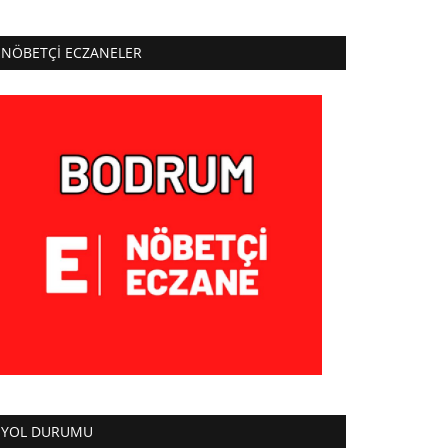
NÖBETÇI ECZANELER
YOL DURUMU