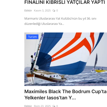
FİNALİNİ KIBRISLI YATÇILAR YAPTI
Editör
Kasım 3, 2025
0
Marmaris Uluslararası Yat Kulübü’nün bu yıl 36. sını
düzenlediği Uluslararası Ya...
Turizm
Maximiles Black The Bodrum Cup’ta
Yelkenler Iasos’tan Y...
Editör
Ekim 23, 2025
0