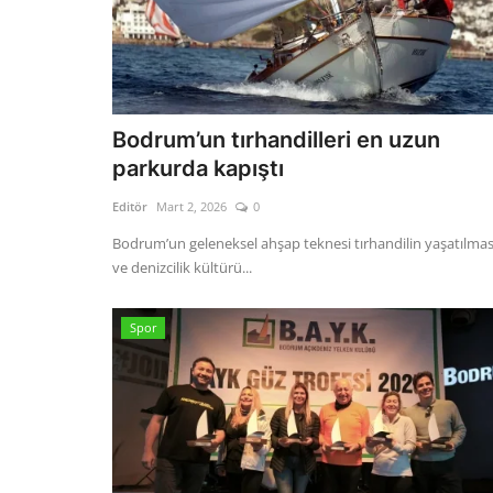
Bodrum’un tırhandilleri en uzun
parkurda kapıştı
Editör
Mart 2, 2026
0
Bodrum’un geleneksel ahşap teknesi tırhandilin yaşatılmas
ve denizcilik kültürü...
Spor