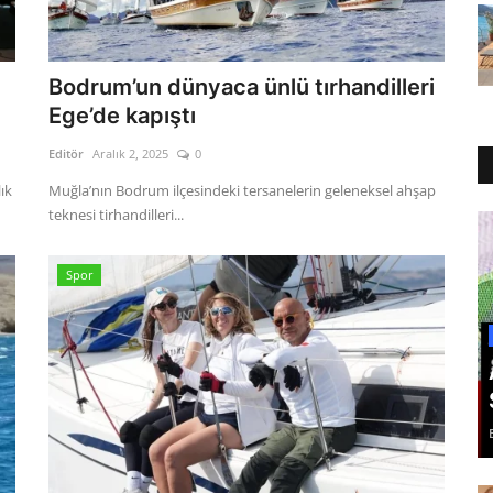
Bodrum’un dünyaca ünlü tırhandilleri
Ege’de kapıştı
Editör
Aralık 2, 2025
0
ık
Muğla’nın Bodrum ilçesindeki tersanelerin geleneksel ahşap
teknesi tirhandilleri...
Spor