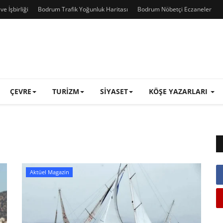
e İşbirliği
Bodrum Trafik Yoğunluk Haritası
Bodrum Nöbetçi Eczaneler
ÇEVRE
TURIZM
SIYASET
KÖŞE YAZARLARI
Aktüel Magazin