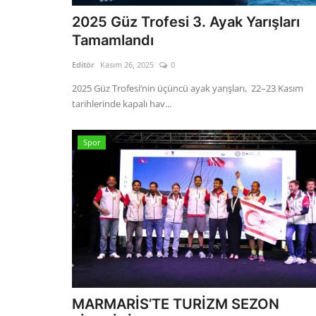
2025 Güz Trofesi 3. Ayak Yarışları
Tamamlandı
Editör
Kasım 26, 2025
0
2025 Güz Trofesi’nin üçüncü ayak yarışları, 22–23 Kasım
tarihlerinde kapalı hav...
Spor
MARMARİS’TE TURİZM SEZON