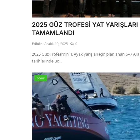
2025 GÜZ TROFESİ YAT YARIŞLARI
TAMAMLANDI
Editör
Aralık 10, 2025
0
2025 Güz Trofesi’nin 4. Ayak yarışları için planlanan 6–7 Aral
tarihlerinde Bo...
Spor