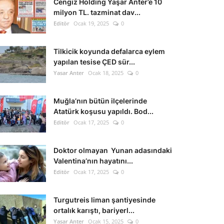
Cengiz Holding Yaşar Anter’e 10
milyon TL. tazminat dav...
Editör
Ocak 19, 2025
0
Tilkicik koyunda defalarca eylem
yapılan tesise ÇED sür...
Yasar Anter
Ocak 18, 2025
0
Muğla’nın bütün ilçelerinde
Atatürk koşusu yapıldı. Bod...
Editör
Ocak 17, 2025
0
Doktor olmayan Yunan adasındaki
Valentina’nın hayatını...
Editör
Ocak 17, 2025
0
Turgutreis liman şantiyesinde
ortalık karıştı, bariyerl...
Yasar Anter
Ocak 15, 2025
0