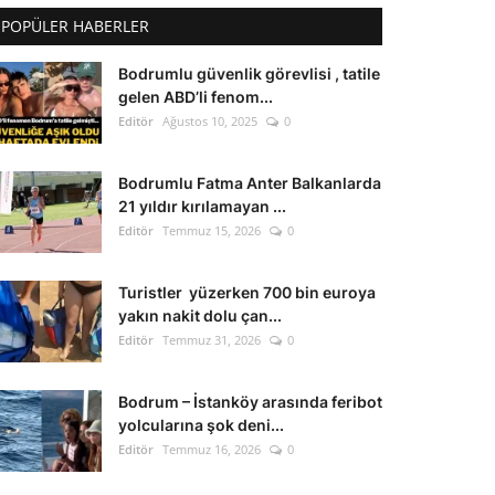
POPÜLER HABERLER
Bodrumlu güvenlik görevlisi , tatile
gelen ABD’li fenom...
Editör
Ağustos 10, 2025
0
Bodrumlu Fatma Anter Balkanlarda
21 yıldır kırılamayan ...
Editör
Temmuz 15, 2026
0
Turistler yüzerken 700 bin euroya
yakın nakit dolu çan...
Editör
Temmuz 31, 2026
0
Bodrum – İstanköy arasında feribot
yolcularına şok deni...
Editör
Temmuz 16, 2026
0