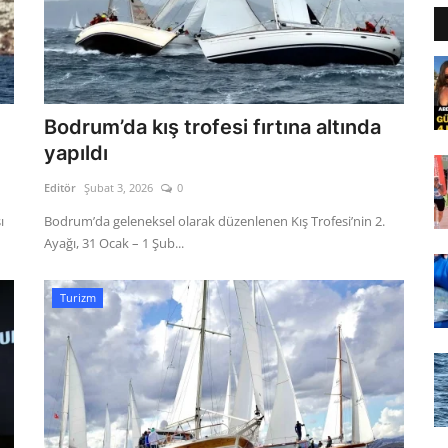
Bodrum’da kış trofesi fırtına altında
yapıldı
Editör
Şubat 3, 2026
0
ı
Bodrum’da geleneksel olarak düzenlenen Kış Trofesi’nin 2.
Ayağı, 31 Ocak – 1 Şub...
Turizm