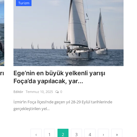
Turizm
rı
Ege’nin en büyük yelkenli yarışı
Foça’da yapılacak, yar...
Editör
Temmuz 10, 2025
0
İzmir’in Foça İlçesi’nde geçen yıl 28-29 Eylül tarihlerinde
gerçekleştirilen yel...
‹
1
2
3
4
›
»