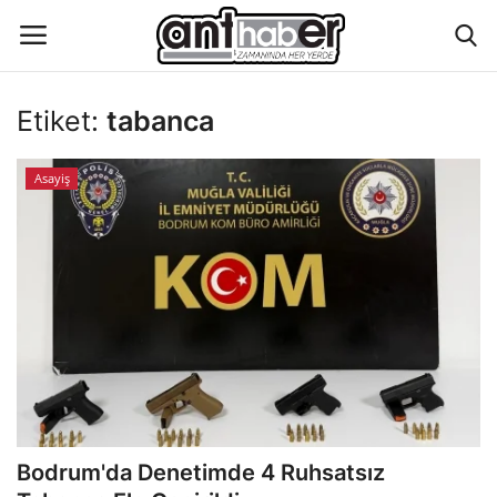
Etiket:
tabanca
Künye
Asayiş
Eğitim
Aktüel Magazin
Hakkımızda
İletişim
Asayiş
Bodrum'da Denetimde 4 Ruhsatsız
Çevre