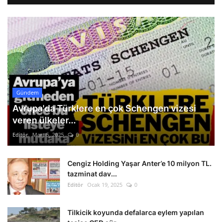
Gündem
Avrupa'da Türklere en çok Schengen vizesi
veren ülkeler...
Editör
Mart 5, 2025
0
Cengiz Holding Yaşar Anter’e 10 milyon TL.
tazminat dav...
Editör
Ocak 19, 2025
0
Tilkicik koyunda defalarca eylem yapılan