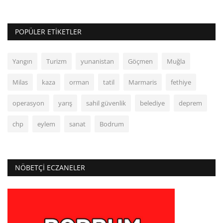
POPÜLER ETIKETLER
Yangın
Turizm
yunanistan
Göçmen
Muğla
Milas
kaza
orman
tatil
Marmaris
fethiye
operasyon
yarış
sahil güvenlik
belediye
deprem
chp
eylem
sanat
Bodrum
NÖBETÇI ECZANELER