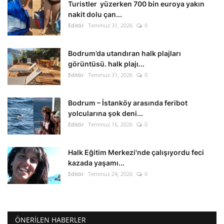
Turistler yüzerken 700 bin euroya yakın
nakit dolu çan...
Editör
Temmuz 31, 2026
0
Bodrum’da utandıran halk plajları
görüntüsü. halk plajı...
Editör
Temmuz 31, 2026
0
Bodrum – İstanköy arasında feribot
yolcularına şok deni...
Editör
Temmuz 16, 2026
0
Halk Eğitim Merkezi'nde çalışıyordu feci
kazada yaşamı...
Editör
Temmuz 24, 2026
0
ÖNERILEN HABERLER