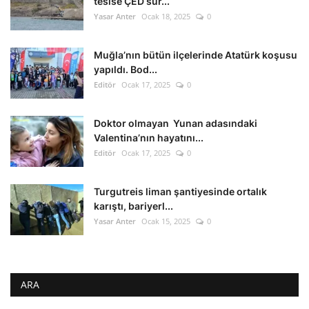
tesise ÇED sür...
Yasar Anter
Ocak 18, 2025
0
Muğla’nın bütün ilçelerinde Atatürk koşusu
yapıldı. Bod...
Editör
Ocak 17, 2025
0
Doktor olmayan Yunan adasındaki
Valentina’nın hayatını...
Editör
Ocak 17, 2025
0
Turgutreis liman şantiyesinde ortalık
karıştı, bariyerl...
Yasar Anter
Ocak 15, 2025
0
ARA