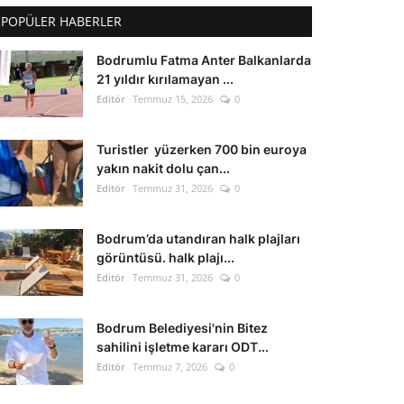
POPÜLER HABERLER
Bodrumlu Fatma Anter Balkanlarda
21 yıldır kırılamayan ...
Editör
Temmuz 15, 2026
0
Turistler yüzerken 700 bin euroya
yakın nakit dolu çan...
Editör
Temmuz 31, 2026
0
Bodrum’da utandıran halk plajları
görüntüsü. halk plajı...
Editör
Temmuz 31, 2026
0
Bodrum Belediyesi'nin Bitez
sahilini işletme kararı ODT...
Editör
Temmuz 7, 2026
0