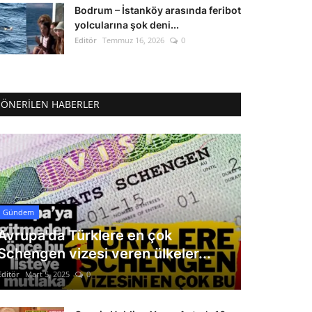
Bodrum – İstanköy arasında feribot
yolcularına şok deni...
Editör
Temmuz 16, 2026
0
ÖNERILEN HABERLER
Gündem
Avrupa'da Türklere en çok
Schengen vizesi veren ülkeler...
Editör
Mart 5, 2025
0