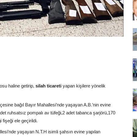
su haline getirip,
silah ticareti
yapan kişilere yönelik
lçesine bağıl Bayır Mahallesi’nde yaşayan A.B.’nin evine
et ruhsatsız pompalı av tüfeği,2 adet tabanca şarjörü,170
işeği ele geçirildi.
llesi’nde yaşayan N.T.H isimli şahsın evine yapılan