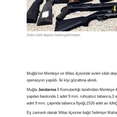
Evleri silah deposu haline getirmişler
Muğla’nın Menteşe ve Milas ilçesinde evleri silah depo
operasyon yapıldı. İki kişi gözaltına alındı.
Muğla
Jandarma
İl Komutanlığı tarafından Menteşe i
yapılan baskında 1 adet 9 mm. ruhsatsız tabanca,3 ad
adet 9 mm. çapında tabanca fişeği,1526 adet av tüfeği f
Eş zamanlı olarak Milas ilçesine bağıl Selimiye Maha