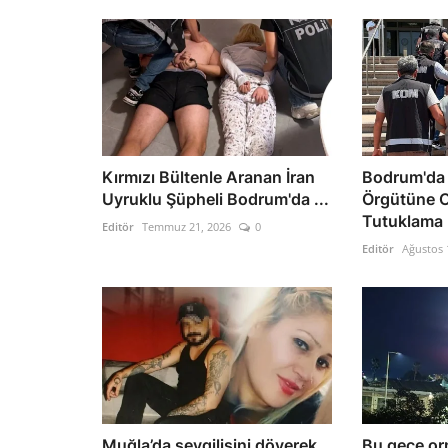
Kırmızı Bültenle Aranan İran
Bodrum'da 
Uyruklu Şüpheli Bodrum'da ...
Örgütüne O
Tutuklama
Editör
Temmuz 21, 2026
0
Editör
Ağustos 
Muğla’da sevgilisini döverek
Bu gece or