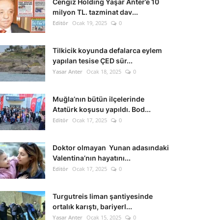
Cengiz Holding Yaşar Anter’e 10
milyon TL. tazminat dav...
Editör
Ocak 19, 2025
0
Tilkicik koyunda defalarca eylem
yapılan tesise ÇED sür...
Yasar Anter
Ocak 18, 2025
0
Muğla’nın bütün ilçelerinde
Atatürk koşusu yapıldı. Bod...
Editör
Ocak 17, 2025
0
Doktor olmayan Yunan adasındaki
Valentina’nın hayatını...
Editör
Ocak 17, 2025
0
Turgutreis liman şantiyesinde
ortalık karıştı, bariyerl...
Yasar Anter
Ocak 15, 2025
0