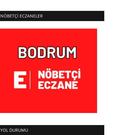
NÖBETÇI ECZANELER
YOL DURUMU