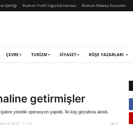
e İşbirliği
Bodrum Trafik Yoğunluk Haritası
Bodrum Nöbetçi Eczaneler
ÇEVRE
TURIZM
SIYASET
KÖŞE YAZARLARI
haline getirmişler
kişilere yönelik operasyon yapıldı. İki kişi gözaltına alındı.
bat 4, 2025 - 11:24
0