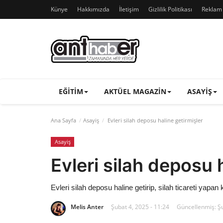
Künye
Hakkımızda
İletişim
Gizlilik Politikası
Reklam v
EĞITIM
AKTÜEL MAGAZIN
ASAYIŞ
Ana Sayfa
Asayiş
Evleri silah deposu haline getirmişler
Asayiş
Evleri silah deposu 
Evleri silah deposu haline getirip, silah ticareti yapan 
Melis Anter
Şubat 4, 2025 - 11:24
Güncellenmiş: Şu