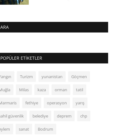
ARA
POPÜLER ETIKETLER
Yangın
Turizm
yunanistan
Göçmen
Muğla
Milas
kaza
orman
tatil
Marmaris
fethiye
operasyon
yarış
sahil güvenlik
belediye
deprem
chp
eylem
sanat
Bodrum