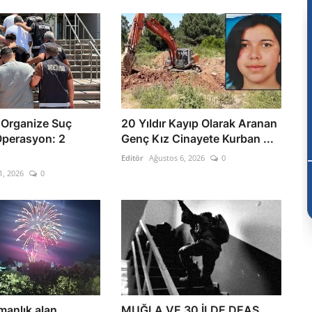
Organize Suç
20 Yıldır Kayıp Olarak Aranan
perasyon: 2
Genç Kız Cinayete Kurban ...
Editör
Ağustos 6, 2026
0
1, 2026
0
manlık alan
MUĞLA VE 30 İLDE DEAŞ