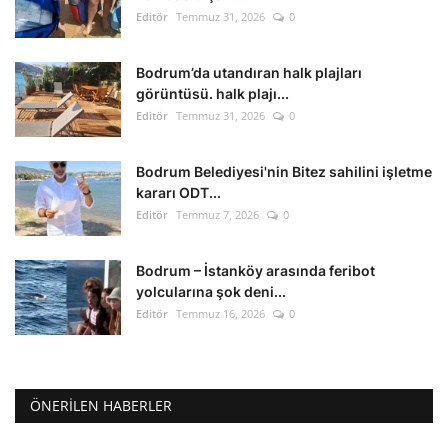
Editör
Temmuz 31, 2026
0
Bodrum’da utandıran halk plajları
görüntüsü. halk plajı...
Editör
Temmuz 31, 2026
0
Bodrum Belediyesi'nin Bitez sahilini işletme
kararı ODT...
Editör
Temmuz 7, 2026
0
Bodrum – İstanköy arasında feribot
yolcularına şok deni...
Editör
Temmuz 16, 2026
0
ÖNERILEN HABERLER