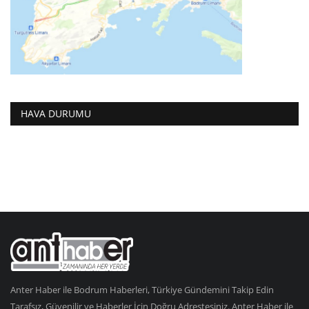
HAVA DURUMU
Anter Haber ile Bodrum Haberleri, Türkiye Gündemini Takip Edin
Tarafsız, Güvenilir ve Haberler İçin Doğru Adrestesiniz. Anter Haber ile