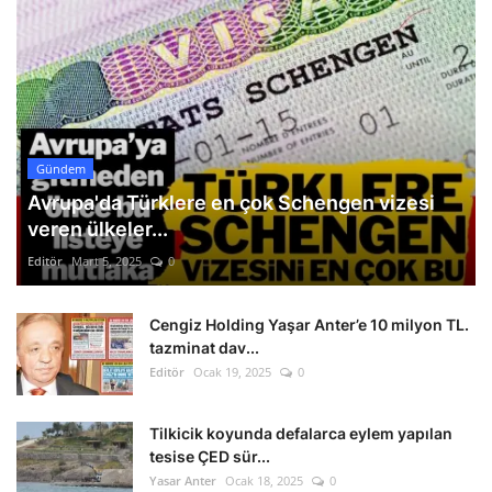
Gündem
Avrupa'da Türklere en çok Schengen vizesi
veren ülkeler...
Editör
Mart 5, 2025
0
Cengiz Holding Yaşar Anter’e 10 milyon TL.
tazminat dav...
Editör
Ocak 19, 2025
0
Tilkicik koyunda defalarca eylem yapılan
tesise ÇED sür...
Yasar Anter
Ocak 18, 2025
0