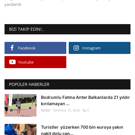
yaralandı.
BIZI TAKIP EDIN!..
Facebook
Instagram
Youtube
POPÜLER HABERLER
Bodrumlu Fatma Anter Balkanlarda 21 yıldır
kırılamayan ...
Editör
Temmuz 15, 2026
0
Turistler yüzerken 700 bin euroya yakın
nakit dolu çan...