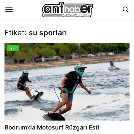
Etiket:
su sporları
Künye
Spor
Eğitim
Aktüel Magazin
Hakkımızda
İletişim
Asayiş
Bodrum’da Motosurf Rüzgarı Esti
Çevre