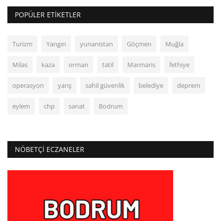
POPÜLER ETIKETLER
Turizm
Yangın
yunanistan
Göçmen
Muğla
Milas
kaza
orman
tatil
Marmaris
fethiye
operasyon
yarış
sahil güvenlik
belediye
deprem
eylem
chp
sanat
Bodrum
NÖBETÇI ECZANELER