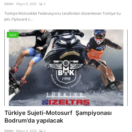
Editör
Mayıs 8, 2026
0
Gizlilik Politikası
Türkiye Motosiklet Federasyonu tarafından düzenlenen Türkiye Su
Jeti, Flyboard v...
Reklam ve İşbirliği
Spor
Bodrum Trafik Yoğunluk Haritası
Turizm
Siyaset
Bodrum Nöbetçi Eczaneler
Köşe Yazarları
Türkiye Sujeti-Motosurf Şampiyonası
Spor
Bodrum’da yapılacak
Editör
Mayıs 4, 2026
0