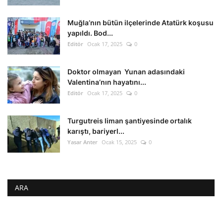
Muğla’nın bütün ilçelerinde Atatürk koşusu
yapıldı. Bod...
Editör
Ocak 17, 2025
0
Doktor olmayan Yunan adasındaki
Valentina’nın hayatını...
Editör
Ocak 17, 2025
0
Turgutreis liman şantiyesinde ortalık
karıştı, bariyerl...
Yasar Anter
Ocak 15, 2025
0
ARA