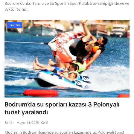
Bodrum Cankurtarma ve Su Sporları Spor Kulübü ev sahipliğinde ve ve
sektör temsi...
Turizm
Bodrum’da su sporları kazası 3 Polonyalı
turist yaralandı
Editör
Mayıs 14, 2025
0
Muğla’nın Bodrum ilçesinde su sporları kazasında üç Polonyalı turist