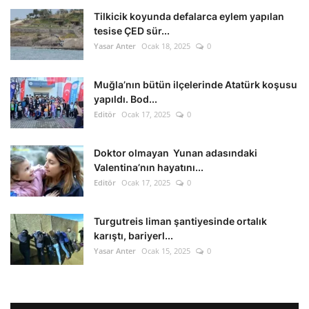
Tilkicik koyunda defalarca eylem yapılan
tesise ÇED sür...
Yasar Anter
Ocak 18, 2025
0
Muğla’nın bütün ilçelerinde Atatürk koşusu
yapıldı. Bod...
Editör
Ocak 17, 2025
0
Doktor olmayan Yunan adasındaki
Valentina’nın hayatını...
Editör
Ocak 17, 2025
0
Turgutreis liman şantiyesinde ortalık
karıştı, bariyerl...
Yasar Anter
Ocak 15, 2025
0