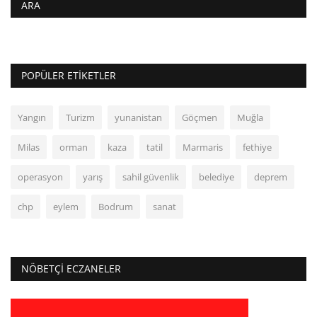
ARA
POPÜLER ETIKETLER
Yangın
Turizm
yunanistan
Göçmen
Muğla
Milas
orman
kaza
tatil
Marmaris
fethiye
operasyon
yarış
sahil güvenlik
belediye
deprem
chp
eylem
Bodrum
sanat
NÖBETÇI ECZANELER