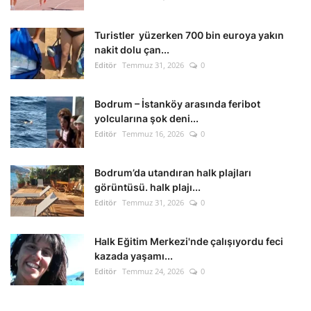
Kültür Sanat Tarih
Turistler yüzerken 700 bin euroya yakın
Sağlık
nakit dolu çan...
Editör
Temmuz 31, 2026
0
Ekonomi
Bodrum – İstanköy arasında feribot
Gündem
yolcularına şok deni...
Editör
Temmuz 16, 2026
0
Dünya
Bodrum’da utandıran halk plajları
görüntüsü. halk plajı...
Editör
Temmuz 31, 2026
0
Halk Eğitim Merkezi'nde çalışıyordu feci
kazada yaşamı...
Editör
Temmuz 24, 2026
0