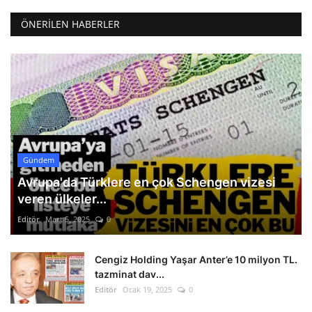
ÖNERILEN HABERLER
Gündem
Avrupa'da Türklere en çok Schengen vizesi
veren ülkeler...
Editör
Mart 5, 2025
0
Cengiz Holding Yaşar Anter’e 10 milyon TL.
tazminat dav...
Editör
Ocak 19, 2025
0