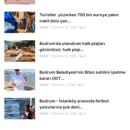
Kültür Sanat Tarih
Turistler yüzerken 700 bin euroya yakın
Sağlık
nakit dolu çan...
Editör
Temmuz 31, 2026
0
Ekonomi
Bodrum’da utandıran halk plajları
Gündem
görüntüsü. halk plajı...
Editör
Temmuz 31, 2026
0
Dünya
Bodrum Belediyesi'nin Bitez sahilini işletme
kararı ODT...
Editör
Temmuz 7, 2026
0
Bodrum – İstanköy arasında feribot
yolcularına şok deni...
Editör
Temmuz 16, 2026
0