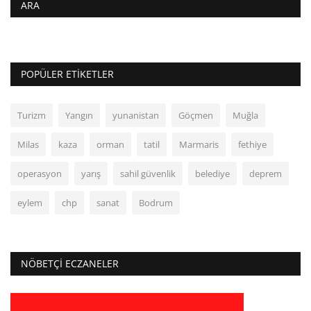
ARA
POPÜLER ETIKETLER
Turizm
Yangın
yunanistan
Göçmen
Muğla
Milas
kaza
orman
tatil
Marmaris
fethiye
operasyon
yarış
sahil güvenlik
belediye
deprem
eylem
chp
sanat
Bodrum
NÖBETÇI ECZANELER