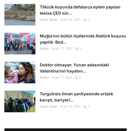
Tilkicik koyunda defalarca eylem yapılan
tesise ÇED sür...
Yasar Anter
Ocak 18, 2025
0
Muğla’nın bütün ilçelerinde Atatürk koşusu
yapıldı. Bod...
Editör
Ocak 17, 2025
0
Doktor olmayan Yunan adasındaki
Valentina’nın hayatını...
Editör
Ocak 17, 2025
0
Turgutreis liman şantiyesinde ortalık
karıştı, bariyerl...
Yasar Anter
Ocak 15, 2025
0