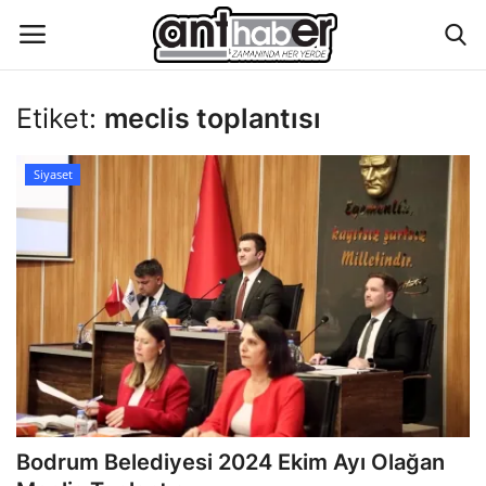
Etiket:
meclis toplantısı
Künye
Siyaset
Eğitim
Aktüel Magazin
Hakkımızda
İletişim
Asayiş
Bodrum Belediyesi 2024 Ekim Ayı Olağan
Çevre