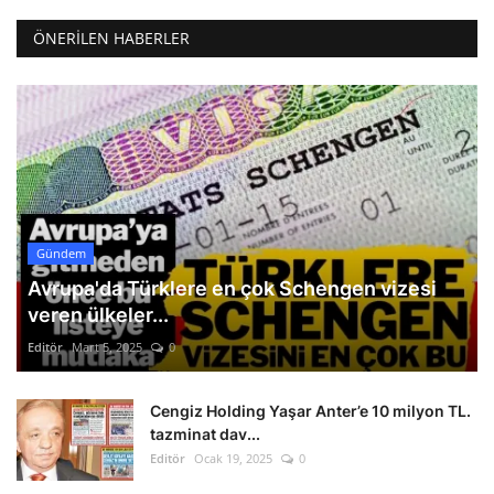
ÖNERILEN HABERLER
Gündem
Avrupa'da Türklere en çok Schengen vizesi
veren ülkeler...
Editör
Mart 5, 2025
0
Cengiz Holding Yaşar Anter’e 10 milyon TL.
tazminat dav...
Editör
Ocak 19, 2025
0