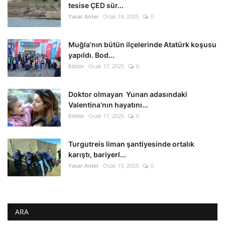
tesise ÇED sür...
Yasar Anter
Ocak 18, 2025
0
Muğla’nın bütün ilçelerinde Atatürk koşusu
yapıldı. Bod...
Editör
Ocak 17, 2025
0
Doktor olmayan Yunan adasındaki
Valentina’nın hayatını...
Editör
Ocak 17, 2025
0
Turgutreis liman şantiyesinde ortalık
karıştı, bariyerl...
Yasar Anter
Ocak 15, 2025
0
ARA