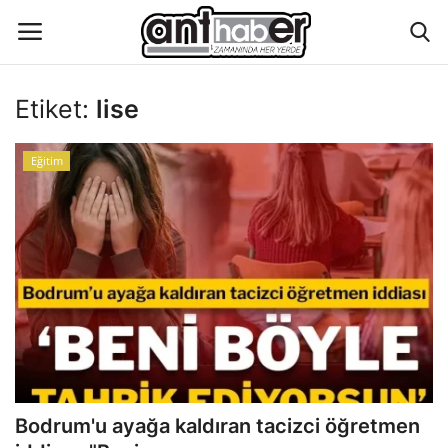
Etiket:
lise
Künye
Eğitim
Eğitim
Aktüel Magazin
Hakkımızda
İletişim
Asayiş
Bodrum'u ayağa kaldıran tacizci öğretmen
Çevre