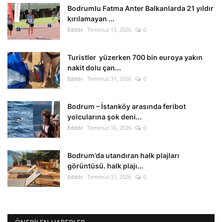
Bodrumlu Fatma Anter Balkanlarda 21 yıldır
kırılamayan ...
Editör
Temmuz 15, 2026
0
Turistler yüzerken 700 bin euroya yakın
nakit dolu çan...
Editör
Temmuz 31, 2026
0
Bodrum – İstanköy arasında feribot
yolcularına şok deni...
Editör
Temmuz 16, 2026
0
Bodrum’da utandıran halk plajları
görüntüsü. halk plajı...
Editör
Temmuz 31, 2026
0