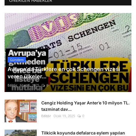
ÖNERILEN HABERLER
Gündem
Avrupa'da Türklere en çok Schengen vizesi
veren ülkeler...
Editör
Mart 5, 2025
0
Cengiz Holding Yaşar Anter’e 10 milyon TL.
tazminat dav...
Editör
Ocak 19, 2025
0
Tilkicik koyunda defalarca eylem yapılan