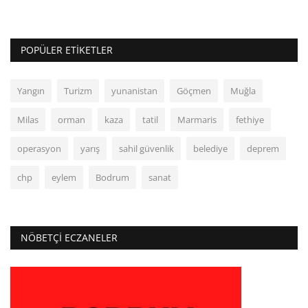
POPÜLER ETIKETLER
Yangın
Turizm
yunanistan
Göçmen
Muğla
Milas
orman
kaza
tatil
Marmaris
fethiye
operasyon
yarış
sahil güvenlik
belediye
deprem
chp
eylem
Bodrum
sanat
NÖBETÇI ECZANELER