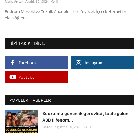
Melis Anter
Aralık 30, 2024
0
Bodrum Mesleki ve Teknik Anadolu Lisesi Yiyecek İçecek Hizmetleri
Alanı öğrencil...
BIZI TAKIP EDIN!..
Facebook
Instagram
Youtube
POPÜLER HABERLER
Bodrumlu güvenlik görevlisi , tatile gelen
ABD’li fenom...
Editör
Ağustos 10, 2025
0