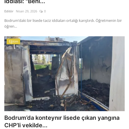
iddiası: "Beni...
Editör
Nisan 29, 2026
0
Gizlilik Politikası
Bodrum’daki bir lisede taciz iddiaları ortalığı karıştırdı. Öğretmenin bir
öğren...
Reklam ve İşbirliği
Bodrum Trafik Yoğunluk Haritası
Eğitim
Turizm
Siyaset
Bodrum Nöbetçi Eczaneler
Köşe Yazarları
Spor
Bodrum’da konteynır lisede çıkan yangına
CHP’li vekilde...