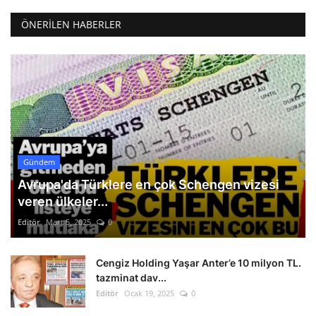
ÖNERILEN HABERLER
Gündem
Avrupa'da Türklere en çok Schengen vizesi
veren ülkeler...
Editör
Mart 5, 2025
0
Cengiz Holding Yaşar Anter’e 10 milyon TL.
tazminat dav...
Editör
Ocak 19, 2025
0