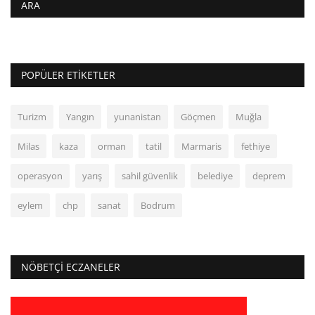
ARA
POPÜLER ETIKETLER
Turizm
Yangın
yunanistan
Göçmen
Muğla
Milas
kaza
orman
tatil
Marmaris
fethiye
operasyon
yarış
sahil güvenlik
belediye
deprem
eylem
chp
sanat
Bodrum
NÖBETÇI ECZANELER