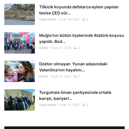
Tilkicik koyunda defalarca eylem yapılan
tesise ÇED sür...
Yasar Anter
Ocak 18, 2025
0
Muğla’nın bütün ilçelerinde Atatürk koşusu
yapıldı. Bod...
Editör
Ocak 17, 2025
0
Doktor olmayan Yunan adasındaki
Valentina’nın hayatını...
Editör
Ocak 17, 2025
0
Turgutreis liman şantiyesinde ortalık
karıştı, bariyerl...
Yasar Anter
Ocak 15, 2025
0