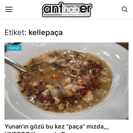
Etiket:
kellepaça
Künye
Dünya
Eğitim
Aktüel Magazin
Hakkımızda
İletişim
Asayiş
Yunan’ın gözü bu kez “paça” mızda,,,
Çevre