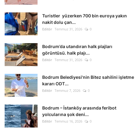
Kültür Sanat Tarih
Turistler yüzerken 700 bin euroya yakın
Sağlık
nakit dolu çan...
Editör
Temmuz 31, 2026
0
Ekonomi
Bodrum’da utandıran halk plajları
Gündem
görüntüsü. halk plajı...
Editör
Temmuz 31, 2026
0
Dünya
Bodrum Belediyesi'nin Bitez sahilini işletme
kararı ODT...
Editör
Temmuz 7, 2026
0
Bodrum – İstanköy arasında feribot
yolcularına şok deni...
Editör
Temmuz 16, 2026
0