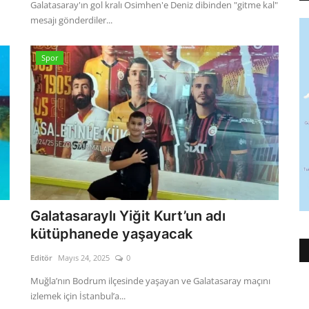
Galatasaray'ın gol kralı Osimhen'e Deniz dibinden "gitme kal"
mesajı gönderdiler...
Spor
Galatasaraylı Yiğit Kurt’un adı
kütüphanede yaşayacak
Editör
Mayıs 24, 2025
0
Muğla’nın Bodrum ilçesinde yaşayan ve Galatasaray maçını
izlemek için İstanbul’a...