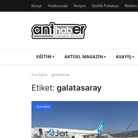
Künye
Hakkımızda
İletişim
Gizlilik Politikası
Reklam v
EĞITIM
AKTÜEL MAGAZIN
ASAYIŞ
Ana Sayfa
galatasaray
Etiket:
galatasaray
Gündem