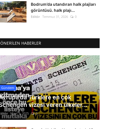
Bodrum’da utandıran halk plajları
görüntüsü. halk plajı...
Editör
Temmuz 31, 2026
0
ÖNERILEN HABERLER
Gündem
Avrupa'da Türklere en çok
Schengen vizesi veren ülkeler...
Editör
Mart 5, 2025
0