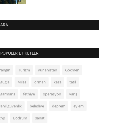
ARA
POPÜLER ETIKETLER
Yangın
Turizm
yunanistan
Göçmen
Muğla
Milas
orman
kaza
tatil
Marmaris
fethiye
operasyon
yarış
sahil güvenlik
belediye
deprem
eylem
chp
Bodrum
sanat