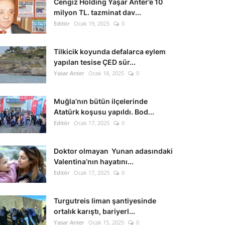
Cengiz Holding Yaşar Anter’e 10
milyon TL. tazminat dav...
Editör
Ocak 19, 2025
0
Tilkicik koyunda defalarca eylem
yapılan tesise ÇED sür...
Yasar Anter
Ocak 18, 2025
0
Muğla’nın bütün ilçelerinde
Atatürk koşusu yapıldı. Bod...
Editör
Ocak 17, 2025
0
Doktor olmayan Yunan adasındaki
Valentina’nın hayatını...
Editör
Ocak 17, 2025
0
Turgutreis liman şantiyesinde
ortalık karıştı, bariyerl...
Yasar Anter
Ocak 15, 2025
0