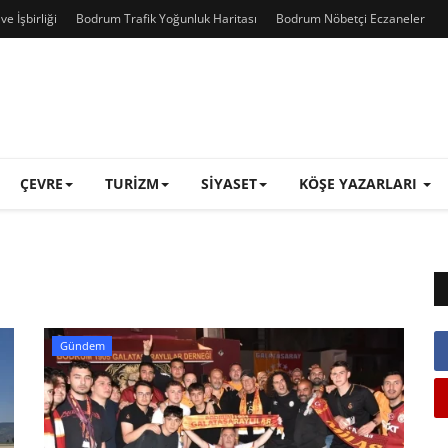
e İşbirliği
Bodrum Trafik Yoğunluk Haritası
Bodrum Nöbetçi Eczaneler
ÇEVRE
TURIZM
SIYASET
KÖŞE YAZARLARI
Gündem