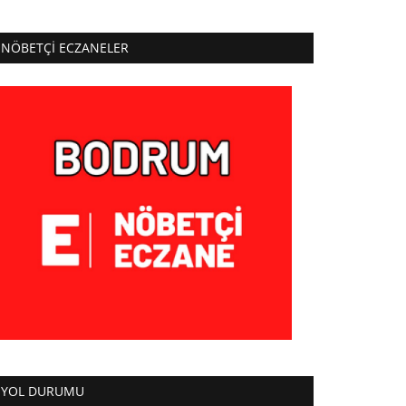
NÖBETÇI ECZANELER
YOL DURUMU