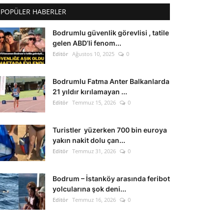
POPÜLER HABERLER
Bodrumlu güvenlik görevlisi , tatile
gelen ABD’li fenom...
Editör
Ağustos 10, 2025
0
Bodrumlu Fatma Anter Balkanlarda
21 yıldır kırılamayan ...
Editör
Temmuz 15, 2026
0
Turistler yüzerken 700 bin euroya
yakın nakit dolu çan...
Editör
Temmuz 31, 2026
0
Bodrum – İstanköy arasında feribot
yolcularına şok deni...
Editör
Temmuz 16, 2026
0