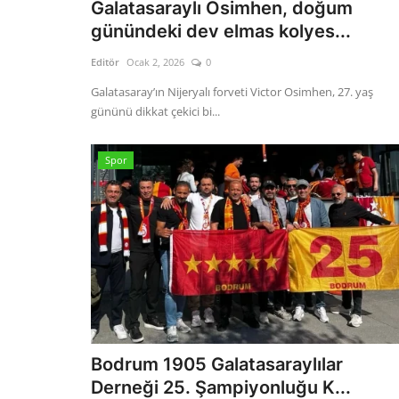
Galatasaraylı Osimhen, doğum
günündeki dev elmas kolyes...
Editör
Ocak 2, 2026
0
Galatasaray’ın Nijeryalı forveti Victor Osimhen, 27. yaş
gününü dikkat çekici bi...
Spor
Bodrum 1905 Galatasaraylılar
Derneği 25. Şampiyonluğu K...