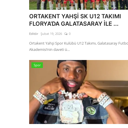
ORTAKENT YAHŞİ SK U12 TAKIMI
FLORYA’DA GALATASARAY İLE ...
Editör
Şubat 19, 2026
0
Ortakent Yahşi Spor Kulübü U12 Takımı, Galatasaray Futbo
Akademisi’nin daveti ü...
Spor