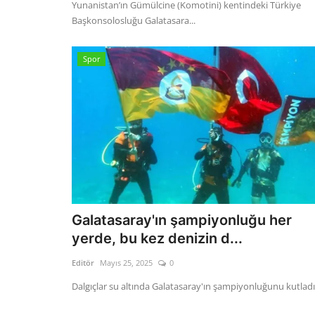
Yunanistan’ın Gümülcine (Komotini) kentindeki Türkiye
Başkonsolosluğu Galatasara...
Spor
Galatasaray'ın şampiyonluğu her
yerde, bu kez denizin d...
Editör
Mayıs 25, 2025
0
Dalgıçlar su altında Galatasaray'ın şampiyonluğunu kutladı