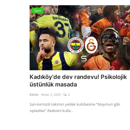
Spor
Kadıköy'de dev randevu! Psikolojik
üstünlük masada
Editör
Nisan 2, 2025
0
Sarı-kırmızılı takımın yedek kulübesine “Maymun gibi
zıpladılar” ifadesini kulla...