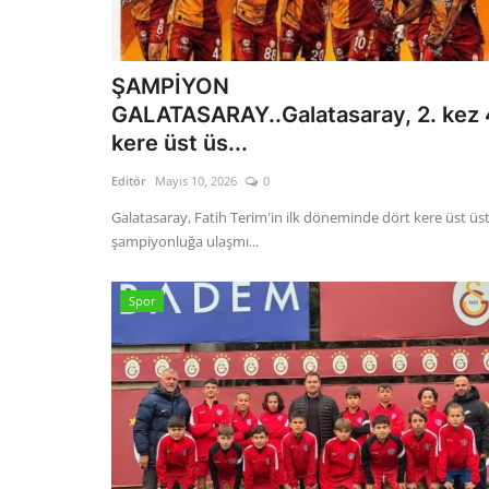
ŞAMPİYON
GALATASARAY..Galatasaray, 2. kez 
kere üst üs...
Editör
Mayıs 10, 2026
0
Galatasaray, Fatih Terim'in ilk döneminde dört kere üst üs
şampiyonluğa ulaşmı...
Spor