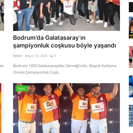
Bodrum’da Galatasaray’ın
şampiyonluk coşkusu böyle yaşandı
Editör
Mayıs 18, 2026
0
ze
Bodrum 1905 Galatasaraylılar Derneği’nde, Büyük Kutlama
Öncesi Şampiyonluk Coşk...
Spor