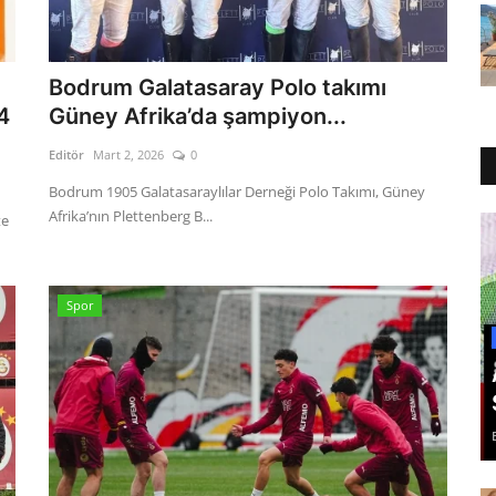
Bodrum Galatasaray Polo takımı
4
Güney Afrika’da şampiyon...
Editör
Mart 2, 2026
0
Bodrum 1905 Galatasaraylılar Derneği Polo Takımı, Güney
Afrika’nın Plettenberg B...
te
Spor