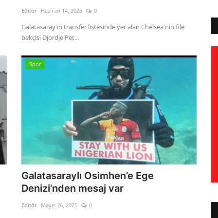
Editör
Haziran 14, 2025
0
Galatasaray'ın transfer listesinde yer alan Chelsea'nin file
bekçisi Djordje Pet...
Spor
Galatasaraylı Osimhen’e Ege
Denizi’nden mesaj var
Editör
Mayıs 26, 2025
0