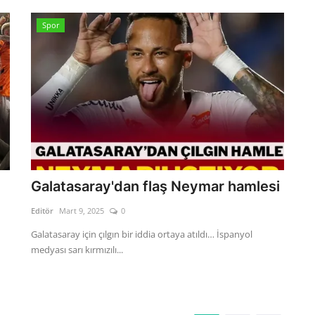
Spor
Galatasaray'dan flaş Neymar hamlesi
Editör
Mart 9, 2025
0
Galatasaray için çılgın bir iddia ortaya atıldı… İspanyol
medyası sarı kırmızılı...