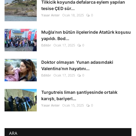
Tilkicik koyunda defalarca eylem yapılan
tesise ÇED sür...
Yasar Anter
Ocak 18, 2025
0
Muğla’nın bütün ilçelerinde Atatürk koşusu
yapıldı. Bod...
Editör
Ocak 17, 2025
0
Doktor olmayan Yunan adasındaki
Valentina’nın hayatını...
Editör
Ocak 17, 2025
0
Turgutreis liman şantiyesinde ortalık
karıştı, bariyerl...
Yasar Anter
Ocak 15, 2025
0
ARA