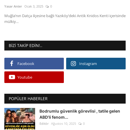
Kültür Sanat Tarih
Yasar Anter
Ocak 3, 2025
0
Sağlık
Muğla’nın Datça ilçesine bağlı Yazıköy’deki Antik Knidos Kenti içerisinde
mülkiy...
Ekonomi
Gündem
BIZI TAKIP EDIN!..
Dünya
Facebook
Instagram
Youtube
POPÜLER HABERLER
Bodrumlu güvenlik görevlisi , tatile gelen
ABD’li fenom...
Editör
Ağustos 10, 2025
0