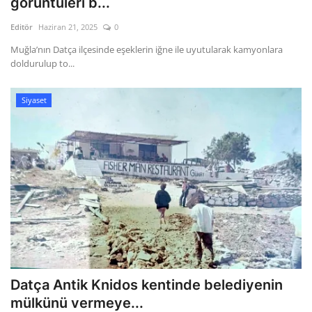
görüntüleri b...
Editör
Haziran 21, 2025
0
Gizlilik Politikası
Muğla’nın Datça ilçesinde eşeklerin iğne ile uyutularak kamyonlara
doldurulup to...
Reklam ve İşbirliği
Bodrum Trafik Yoğunluk Haritası
Siyaset
Turizm
Siyaset
Bodrum Nöbetçi Eczaneler
Köşe Yazarları
Spor
Datça Antik Knidos kentinde belediyenin
mülkünü vermeye...