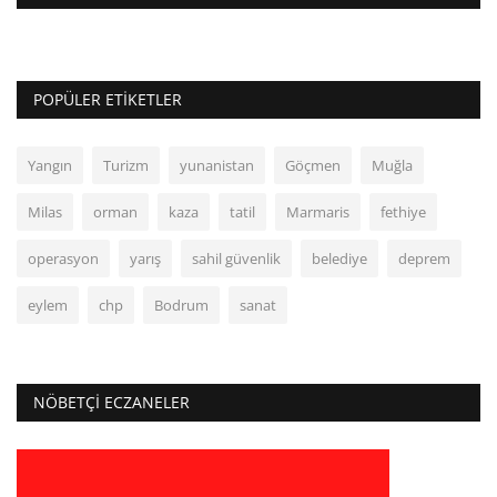
POPÜLER ETIKETLER
Yangın
Turizm
yunanistan
Göçmen
Muğla
Milas
orman
kaza
tatil
Marmaris
fethiye
operasyon
yarış
sahil güvenlik
belediye
deprem
eylem
chp
Bodrum
sanat
NÖBETÇI ECZANELER