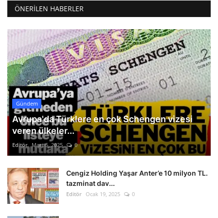
ÖNERILEN HABERLER
Gündem
Avrupa'da Türklere en çok Schengen vizesi
veren ülkeler...
Editör
Mart 5, 2025
0
Cengiz Holding Yaşar Anter’e 10 milyon TL.
tazminat dav...
Editör
Ocak 19, 2025
0