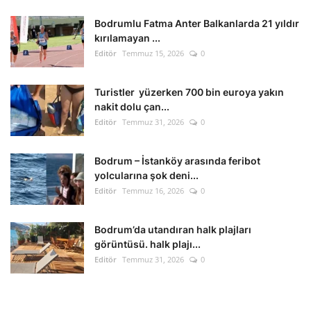
Bodrumlu Fatma Anter Balkanlarda 21 yıldır
kırılamayan ...
Editör
Temmuz 15, 2026
0
Turistler yüzerken 700 bin euroya yakın
nakit dolu çan...
Editör
Temmuz 31, 2026
0
Bodrum – İstanköy arasında feribot
yolcularına şok deni...
Editör
Temmuz 16, 2026
0
Bodrum’da utandıran halk plajları
görüntüsü. halk plajı...
Editör
Temmuz 31, 2026
0