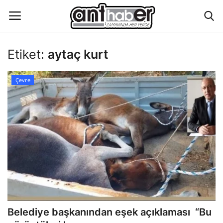
Etiket:
aytaç kurt
Künye
Çevre
Eğitim
Aktüel Magazin
Hakkımızda
İletişim
Asayiş
Belediye başkanından eşek açıklaması “Bu
Çevre