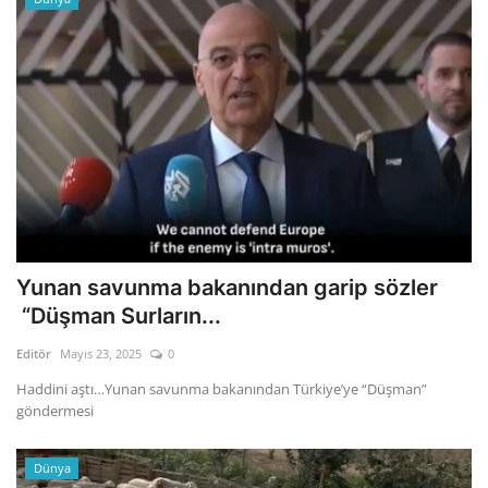
Yunan savunma bakanından garip sözler
“Düşman Surların...
Editör
Mayıs 23, 2025
0
Haddini aştı…Yunan savunma bakanından Türkiye’ye “Düşman”
göndermesi
Dünya