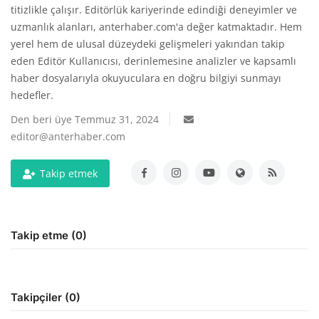
titizlikle çalışır. Editörlük kariyerinde edindiği deneyimler ve
uzmanlık alanları, anterhaber.com'a değer katmaktadır. Hem
Gizlilik Politikası
yerel hem de ulusal düzeydeki gelişmeleri yakından takip
eden Editör Kullanıcısı, derinlemesine analizler ve kapsamlı
Reklam ve İşbirliği
haber dosyalarıyla okuyuculara en doğru bilgiyi sunmayı
hedefler.
Bodrum Trafik Yoğunluk Haritası
Den beri üye Temmuz 31, 2024
editor@anterhaber.com
Turizm
Takip etmek
Siyaset
Bodrum Nöbetçi Eczaneler
Takip etme (0)
Köşe Yazarları
Spor
Takipçiler (0)