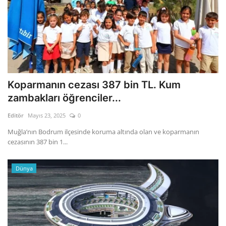
Koparmanın cezası 387 bin TL. Kum
zambakları öğrenciler...
Editör
Mayıs 23, 2025
0
Muğla’nın Bodrum ilçesinde koruma altında olan ve koparmanın
cezasının 387 bin 1...
Dünya