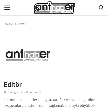
Ana Sayfa
Profil
Künye
Eğitim
Aktüel Magazin
Hakkımızda
İletişim
Editör
Son görülen: 8 Saat önce
Asayiş
Editörümüz haberlerin doğru, tarafsız ve hızlı bir şekilde
okuyuculara ulaştırılmasını sağlamak amacıyla büyük bir
Çevre