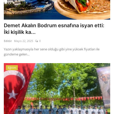
Demet Akalın Bodrum esnafına isyan etti:
İki kişilik ka...
Editör
Mayıs 22, 2025
0
Yazın yaklaşmasıyla her sene olduğu gibi yine yüksek fiyatları ile
gündeme gelen...
Eğitim