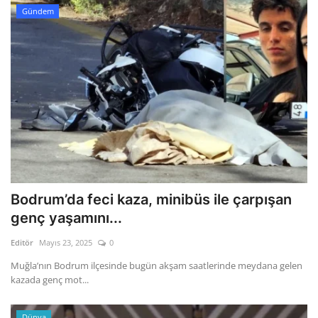
Gündem
Bodrum’da feci kaza, minibüs ile çarpışan
genç yaşamını...
Editör
Mayıs 23, 2025
0
Muğla’nın Bodrum ilçesinde bugün akşam saatlerinde meydana gelen
kazada genç mot...
Dünya