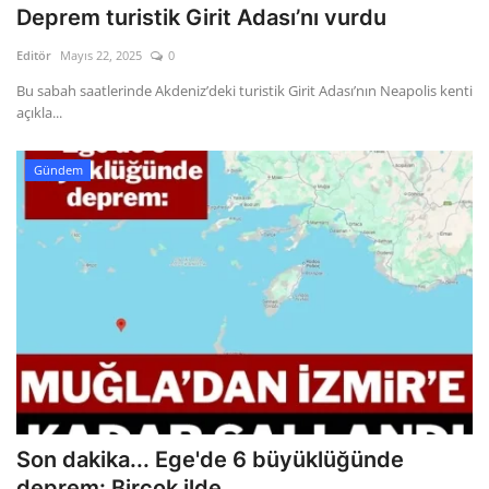
Deprem turistik Girit Adası’nı vurdu
Editör
Mayıs 22, 2025
0
Bu sabah saatlerinde Akdeniz’deki turistik Girit Adası’nın Neapolis kenti
açıkla...
Gündem
Son dakika... Ege'de 6 büyüklüğünde
deprem: Birçok ilde...