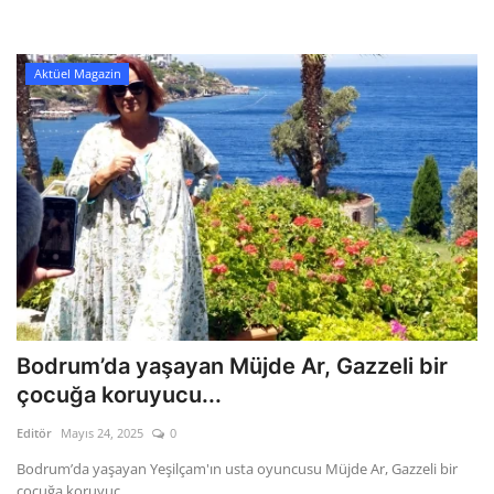
Kültür Sanat Tarih
Sağlık
Aktüel Magazin
Ekonomi
Gündem
Dünya
Bodrum’da yaşayan Müjde Ar, Gazzeli bir
çocuğa koruyucu...
Editör
Mayıs 24, 2025
0
Bodrum’da yaşayan Yeşilçam'ın usta oyuncusu Müjde Ar, Gazzeli bir
çocuğa koruyuc...