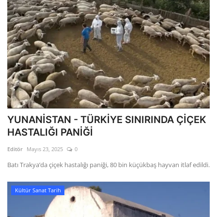
YUNANİSTAN - TÜRKİYE SINIRINDA ÇİÇEK
HASTALIĞI PANİĞİ
Editör
Mayıs 23, 2025
0
Batı Trakya’da çiçek hastalığı paniği, 80 bin küçükbaş hayvan itlaf edildi.
Kültür Sanat Tarih