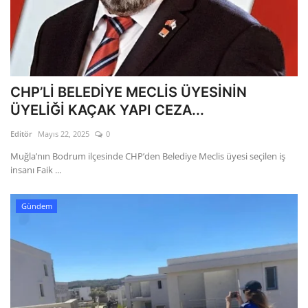
CHP’Lİ BELEDİYE MECLİS ÜYESİNİN
ÜYELİĞİ KAÇAK YAPI CEZA...
Editör
Mayıs 22, 2025
0
Muğla’nın Bodrum ilçesinde CHP’den Belediye Meclis üyesi seçilen iş
insanı Faik ...
Gündem