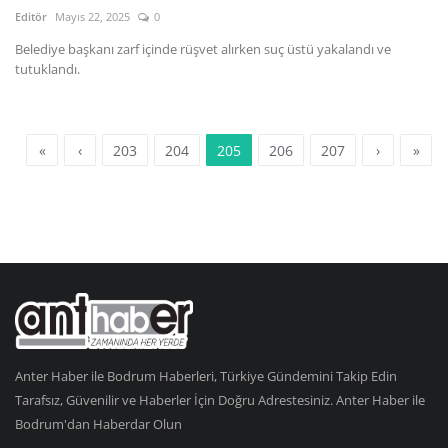
Editör
Mayıs 22, 2025
0
Belediye başkanı zarf içinde rüşvet alırken suç üstü yakalandı ve
tutuklandı.
«
‹
203
204
205
206
207
›
»
Anter Haber ile Bodrum Haberleri, Türkiye Gündemini Takip Edin
Tarafsız, Güvenilir ve Haberler İçin Doğru Adrestesiniz. Anter Haber ile
Bodrum'dan Haberdar Olun