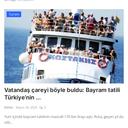
Turizm
Vatandaş çareyi böyle buldu: Bayram tatili
Türkiye’nin ...
Editör
Mayıs 24, 2025
0
Yurt içinde bayram tatilinin masrafı 170 bin lirayı aştı. Rota, geçen yıl da
old...