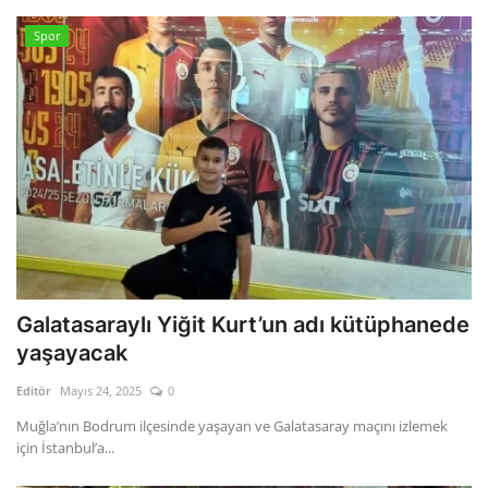
Spor
Galatasaraylı Yiğit Kurt’un adı kütüphanede
yaşayacak
Editör
Mayıs 24, 2025
0
Muğla’nın Bodrum ilçesinde yaşayan ve Galatasaray maçını izlemek
için İstanbul’a...