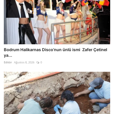
Bodrum Halikarnas Disco’nun ünlü ismi Zafer Çetinel
ya...
Editör
Ağustos 8, 2026
0