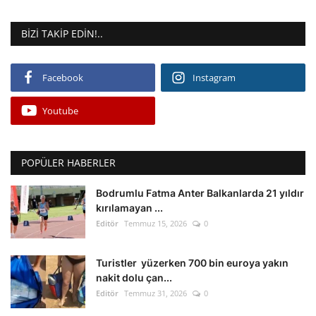
BIZI TAKIP EDIN!..
Facebook
Instagram
Youtube
POPÜLER HABERLER
Bodrumlu Fatma Anter Balkanlarda 21 yıldır
kırılamayan ...
Editör
Temmuz 15, 2026
0
Turistler yüzerken 700 bin euroya yakın
nakit dolu çan...
Editör
Temmuz 31, 2026
0