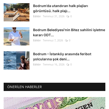
Bodrum’da utandıran halk plajları
görüntüsü. halk plajı...
Editör
Temmuz 31, 2026
0
Bodrum Belediyesi'nin Bitez sahilini işletme
kararı ODT...
Editör
Temmuz 7, 2026
0
Bodrum – İstanköy arasında feribot
yolcularına şok deni...
Editör
Temmuz 16, 2026
0
ÖNERILEN HABERLER