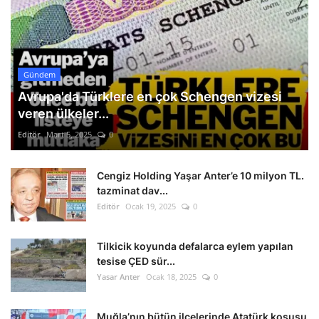
Gündem
Avrupa'da Türklere en çok Schengen vizesi
veren ülkeler...
Editör
Mart 5, 2025
0
Cengiz Holding Yaşar Anter’e 10 milyon TL.
tazminat dav...
Editör
Ocak 19, 2025
0
Tilkicik koyunda defalarca eylem yapılan
tesise ÇED sür...
Yasar Anter
Ocak 18, 2025
0
Muğla’nın bütün ilçelerinde Atatürk koşusu