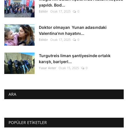
yapıldı. Bod...
Editör
Ocak 17, 2025
0
Doktor olmayan Yunan adasındaki
Valentina’nın hayatını...
Editör
Ocak 17, 2025
0
Turgutreis liman şantiyesinde ortalık
karıştı, bariyerl...
Yasar Anter
Ocak 15, 2025
0
ARA
POPÜLER ETIKETLER