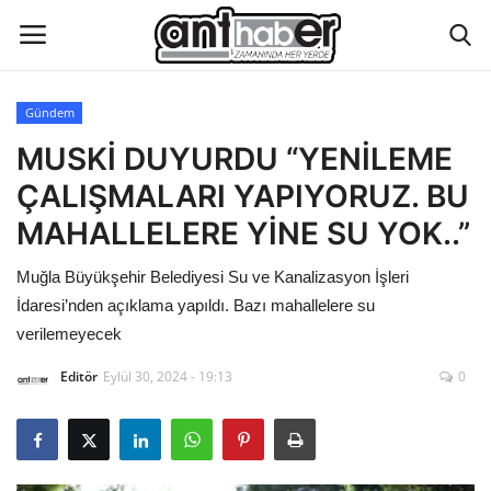
Gündem
Künye
MUSKİ DUYURDU “YENİLEME
ÇALIŞMALARI YAPIYORUZ. BU
Eğitim
MAHALLELERE YİNE SU YOK..”
Aktüel Magazin
Muğla Büyükşehir Belediyesi Su ve Kanalizasyon İşleri
İdaresi’nden açıklama yapıldı. Bazı mahallelere su
Hakkımızda
verilemeyecek
İletişim
Editör
Eylül 30, 2024 - 19:13
0
Asayiş
Çevre