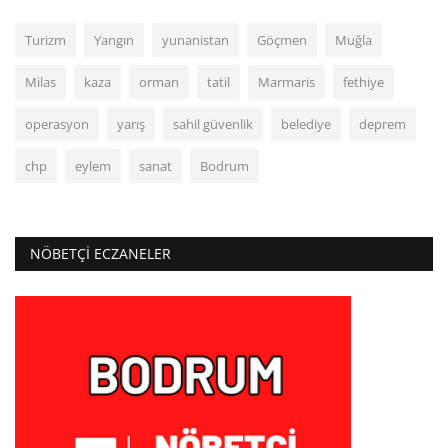
Turizm
Yangın
yunanistan
Göçmen
Muğla
Milas
kaza
orman
tatil
Marmaris
fethiye
operasyon
yarış
sahil güvenlik
belediye
deprem
chp
eylem
sanat
Bodrum
NÖBETÇI ECZANELER