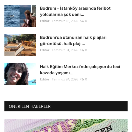
Bodrum – İstanköy arasında feribot
yolcularına şok deni...
Editör
Temmuz 16, 2026
0
Bodrum’da utandıran halk plajları
görüntüsü. halk plajı...
Editör
Temmuz 31, 2026
0
Halk Eğitim Merkezi'nde çalışıyordu feci
kazada yaşamı...
Editör
Temmuz 24, 2026
0
ÖNERILEN HABERLER