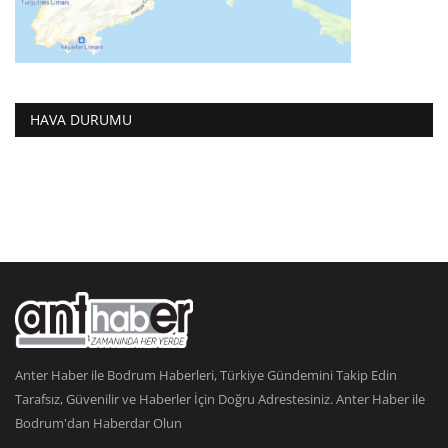
HAVA DURUMU
Anter Haber ile Bodrum Haberleri, Türkiye Gündemini Takip Edin
Tarafsız, Güvenilir ve Haberler İçin Doğru Adrestesiniz. Anter Haber ile
Bodrum'dan Haberdar Olun