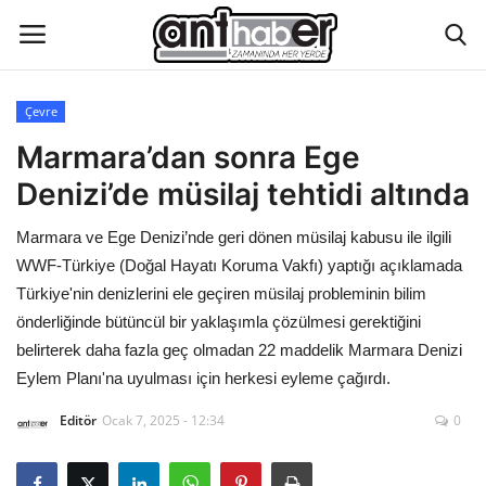
Çevre
Künye
Marmara’dan sonra Ege
Denizi’de müsilaj tehtidi altında
Eğitim
Marmara ve Ege Denizi’nde geri dönen müsilaj kabusu ile ilgili
Aktüel Magazin
WWF-Türkiye (Doğal Hayatı Koruma Vakfı) yaptığı açıklamada
Türkiye'nin denizlerini ele geçiren müsilaj probleminin bilim
Hakkımızda
önderliğinde bütüncül bir yaklaşımla çözülmesi gerektiğini
belirterek daha fazla geç olmadan 22 maddelik Marmara Denizi
İletişim
Eylem Planı'na uyulması için herkesi eyleme çağırdı.
Editör
Ocak 7, 2025 - 12:34
0
Asayiş
Çevre