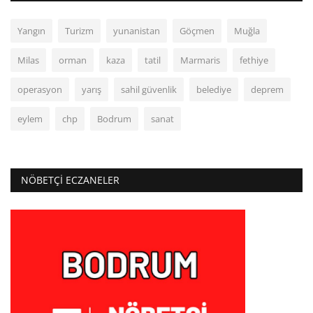
Yangın
Turizm
yunanistan
Göçmen
Muğla
Milas
orman
kaza
tatil
Marmaris
fethiye
operasyon
yarış
sahil güvenlik
belediye
deprem
eylem
chp
Bodrum
sanat
NÖBETÇI ECZANELER