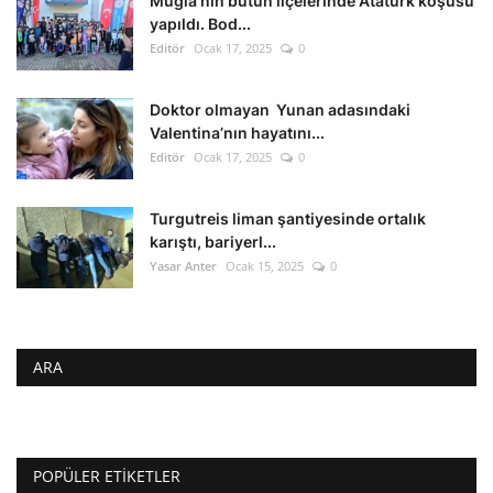
Muğla’nın bütün ilçelerinde Atatürk koşusu
yapıldı. Bod...
Editör
Ocak 17, 2025
0
Doktor olmayan Yunan adasındaki
Valentina’nın hayatını...
Editör
Ocak 17, 2025
0
Turgutreis liman şantiyesinde ortalık
karıştı, bariyerl...
Yasar Anter
Ocak 15, 2025
0
ARA
POPÜLER ETIKETLER