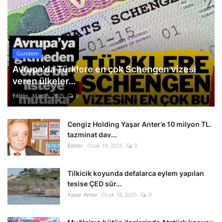
Gündem
Avrupa'da Türklere en çok Schengen vizesi
veren ülkeler...
Editör
Mart 5, 2025
0
Cengiz Holding Yaşar Anter’e 10 milyon TL.
tazminat dav...
Editör
Ocak 19, 2025
0
Tilkicik koyunda defalarca eylem yapılan
tesise ÇED sür...
Yasar Anter
Ocak 18, 2025
0