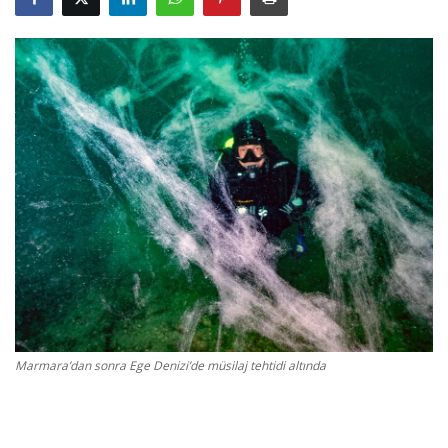
Gizlilik Politikası
Reklam ve İşbirliği
Bodrum Trafik Yoğunluk Haritası
Turizm
Siyaset
Bodrum Nöbetçi Eczaneler
Köşe Yazarları
Marmara’dan sonra Ege Denizi’de müsilaj tehtidi altında
Spor