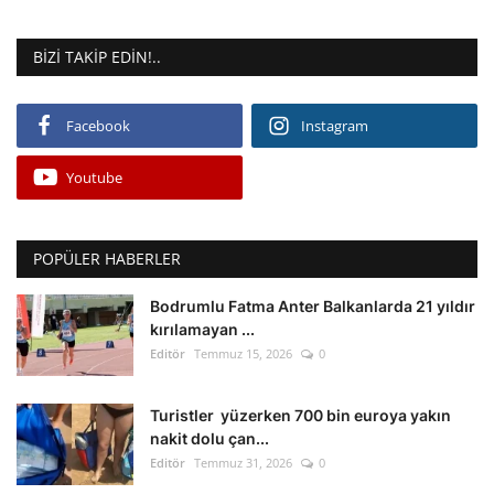
BIZI TAKIP EDIN!..
Facebook
Instagram
Youtube
POPÜLER HABERLER
Bodrumlu Fatma Anter Balkanlarda 21 yıldır
kırılamayan ...
Editör
Temmuz 15, 2026
0
Turistler yüzerken 700 bin euroya yakın
nakit dolu çan...
Editör
Temmuz 31, 2026
0