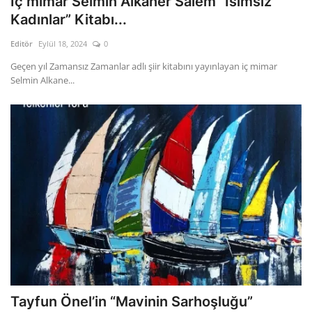
İç mimar Selmin Alkaner Salem “İsimsiz
Kadınlar” Kitabı...
Editör
Eylül 18, 2024
0
Geçen yıl Zamansız Zamanlar adlı şiir kitabını yayınlayan iç mimar
Selmin Alkane...
Tayfun Önel’in “Mavinin Sarhoşluğu”