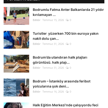
Bodrumlu Fatma Anter Balkanlarda 21 yıldır
kırılamayan ...
Editör
Temmuz 15, 2026
0
Turistler yüzerken 700 bin euroya yakın
nakit dolu çan...
Editör
Temmuz 31, 2026
0
Bodrum’da utandıran halk plajları
görüntüsü. halk plajı...
Editör
Temmuz 31, 2026
0
Bodrum – İstanköy arasında feribot
yolcularına şok deni...
Editör
Temmuz 16, 2026
0
Halk Eğitim Merkezi'nde çalışıyordu feci