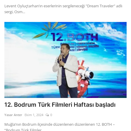
Levent Oyluçtarhan’ın eserlerinin sergileneceği "Dream Traveler" adlı
sergi, Osm...
12. Bodrum Türk Filmleri Haftası başladı
Yasar Anter
Ekim 1, 2024
0
Muğla’nın Bodrum ilçesinde düzenlenen düzenlenen 12. BOTH –
“Bodrum Türk Filmler...