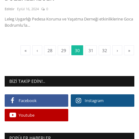
Editör
Eylül 16, 2024
0
Leleg Uygarlığı Pedesa Koruma ve Yaşatma Derneği etkinliklerine Goca
Bodrumlu'la...
«
‹
28
29
30
31
32
›
»
BIZI TAKIP EDIN!..
Facebook
Instagram
Youtube
POPÜLER HABERLER