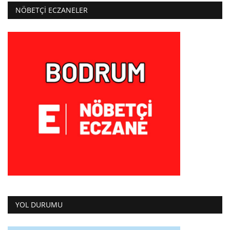
NÖBETÇI ECZANELER
YOL DURUMU