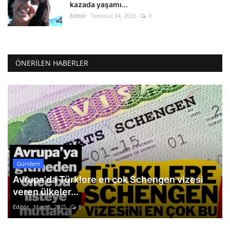
kazada yaşamı...
Editör
Temmuz 24, 2026
0
ÖNERILEN HABERLER
Gündem
Avrupa'da Türklere en çok Schengen vizesi
veren ülkeler...
Editör
Mart 5, 2025
0