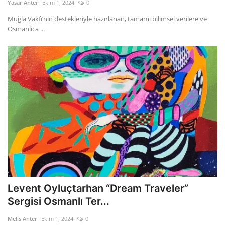
Yasar Anter
Ekim 1, 2024
0
Muğla Vakfı’nın destekleriyle hazırlanan, tamamı bilimsel verilere ve
Osmanlıca ...
Levent Oyluçtarhan “Dream Traveler”
Sergisi Osmanlı Ter...
Melis Anter
Ekim 1, 2024
0