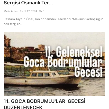
Sergisi Osmanlı Ter...
Melis Anter
Eylül 17, 2024
0
Ressam Tayfun Önel, son dönemdeki eserlerini “Mavinin Sarhoşluğu”
adlı sergi ile...
11. GOCA BODRUMLU'LAR GECESİ
DÜZENLENECEK