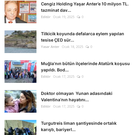
Cengiz Holding Yaşar Anter’e 10 milyon TL.
tazminat dav...
Editör
Ocak 19, 2025
0
Tilkicik koyunda defalarca eylem yapılan
tesise ÇED sür...
Yasar Anter
Ocak 18, 2025
0
Muğla’nın bütün ilçelerinde Atatürk koşusu
yapıldı. Bod...
Editör
Ocak 17, 2025
0
Doktor olmayan Yunan adasındaki
Valentina’nın hayatını...
Editör
Ocak 17, 2025
0
Turgutreis liman şantiyesinde ortalık
karıştı, bariyerl...