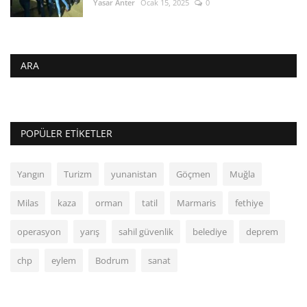
Yasar Anter
Ocak 15, 2025
0
ARA
POPÜLER ETIKETLER
Yangın
Turizm
yunanistan
Göçmen
Muğla
Milas
kaza
orman
tatil
Marmaris
fethiye
operasyon
yarış
sahil güvenlik
belediye
deprem
chp
eylem
Bodrum
sanat