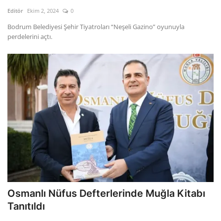
Kültür Sanat Tarih
Editör
Ekim 2, 2024
0
Sağlık
Bodrum Belediyesi Şehir Tiyatroları “Neşeli Gazino” oyunuyla
perdelerini açtı.
Ekonomi
Gündem
Dünya
Osmanlı Nüfus Defterlerinde Muğla Kitabı
Tanıtıldı