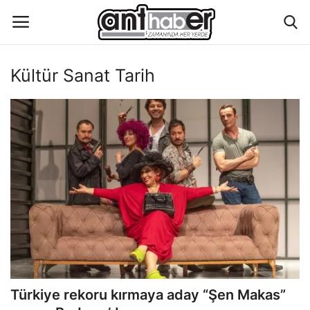
Kültür Sanat Tarih
Künye
Eğitim
Aktüel Magazin
Hakkımızda
İletişim
Asayiş
Türkiye rekoru kırmaya aday “Şen Makas”
Çevre