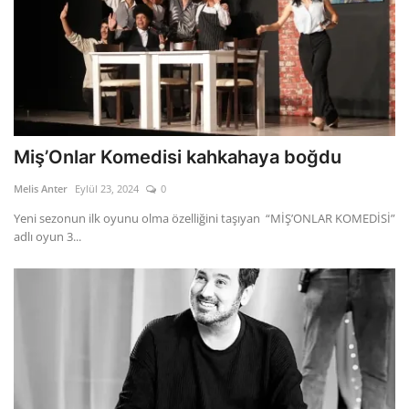
Miş’Onlar Komedisi kahkahaya boğdu
Melis Anter
Eylül 23, 2024
0
Yeni sezonun ilk oyunu olma özelliğini taşıyan “MİŞ’ONLAR KOMEDİSİ”
adlı oyun 3...