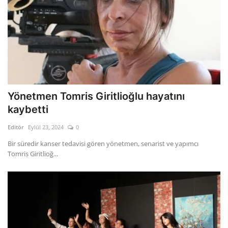
Yönetmen Tomris Giritlioğlu hayatını
kaybetti
Editör
Eylül 23, 2024
0
Bir süredir kanser tedavisi gören yönetmen, senarist ve yapımcı
Tomris Giritlioğ...