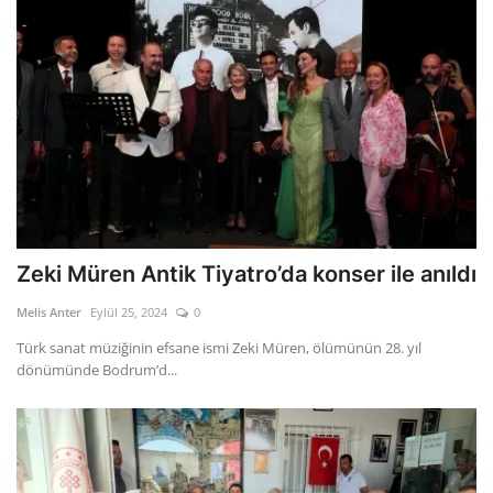
Zeki Müren Antik Tiyatro’da konser ile anıldı
Melis Anter
Eylül 25, 2024
0
Türk sanat müziğinin efsane ismi Zeki Müren, ölümünün 28. yıl
dönümünde Bodrum’d...