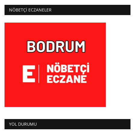
NÖBETÇI ECZANELER
YOL DURUMU