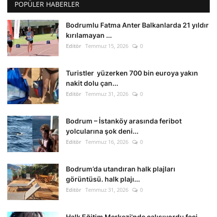
POPÜLER HABERLER
Bodrumlu Fatma Anter Balkanlarda 21 yıldır
kırılamayan ...
Editör
Temmuz 15, 2026
0
Turistler yüzerken 700 bin euroya yakın
nakit dolu çan...
Editör
Temmuz 31, 2026
0
Bodrum – İstanköy arasında feribot
yolcularına şok deni...
Editör
Temmuz 16, 2026
0
Bodrum’da utandıran halk plajları
görüntüsü. halk plajı...
Editör
Temmuz 31, 2026
0
Halk Eğitim Merkezi'nde çalışıyordu feci