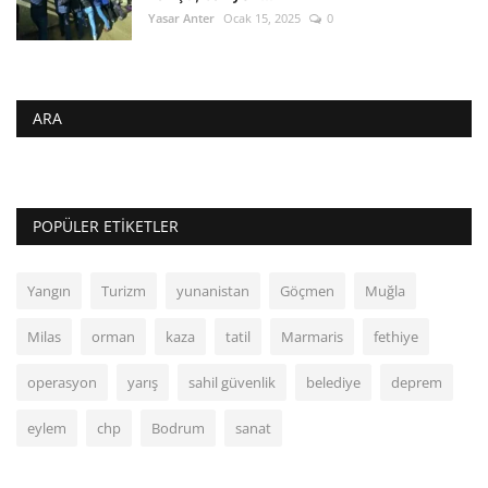
Yasar Anter
Ocak 15, 2025
0
ARA
POPÜLER ETIKETLER
Yangın
Turizm
yunanistan
Göçmen
Muğla
Milas
orman
kaza
tatil
Marmaris
fethiye
operasyon
yarış
sahil güvenlik
belediye
deprem
eylem
chp
Bodrum
sanat