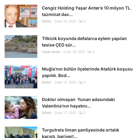
Cengiz Holding Yaşar Anter’e 10 milyon TL.
tazminat dav...
Editör
Ocak 19, 2025
0
Tilkicik koyunda defalarca eylem yapılan
tesise ÇED sür...
Yasar Anter
Ocak 18, 2025
0
Muğla’nın bütün ilçelerinde Atatürk koşusu
yapıldı. Bod...
Editör
Ocak 17, 2025
0
Doktor olmayan Yunan adasındaki
Valentina’nın hayatını...
Editör
Ocak 17, 2025
0
Turgutreis liman şantiyesinde ortalık
karıştı, bariyerl...