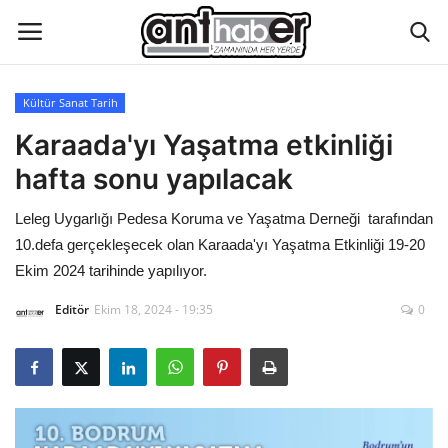
Kültür Sanat Tarih
Künye
Karaada'yı Yaşatma etkinliği
hafta sonu yapılacak
Eğitim
Leleg Uygarlığı Pedesa Koruma ve Yaşatma Derneği tarafından
Aktüel Magazin
10.defa gerçekleşecek olan Karaada'yı Yaşatma Etkinliği 19-20
Ekim 2024 tarihinde yapılıyor.
Hakkımızda
Editör
Ekim 18, 2024 - 19:35
0
İletişim
Asayiş
Çevre