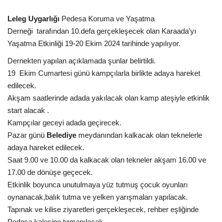
Kültür Sanat Tarih
Leleg Uygarlığı
Pedesa Koruma ve Yaşatma
Sağlık
Derneği
tarafından 10.defa gerçekleşecek olan Karaada'yı
Yaşatma Etkinliği 19-20 Ekim 2024 tarihinde yapılıyor.
Ekonomi
Dernekten yapılan açıklamada şunlar belirtildi.
19 Ekim Cumartesi günü kampçılarla birlikte adaya hareket
Gündem
edilecek.
Akşam saatlerinde adada yakılacak olan kamp ateşiyle etkinlik
Dünya
start alacak .
Kampçılar geceyi adada geçirecek.
Pazar günü
Belediye
meydanından kalkacak olan teknelerle
adaya hareket edilecek.
Saat 9.00 ve 10.00 da kalkacak olan tekneler akşam 16.00 ve
17.00 de dönüşe geçecek.
Etkinlik boyunca unutulmaya yüz tutmuş çocuk oyunları
oynanacak,balık tutma ve yelken yarışmaları yapılacak.
Tapınak ve kilise ziyaretleri gerçekleşecek, rehber eşliğinde
Pedesa kalesine tırmanılacak.