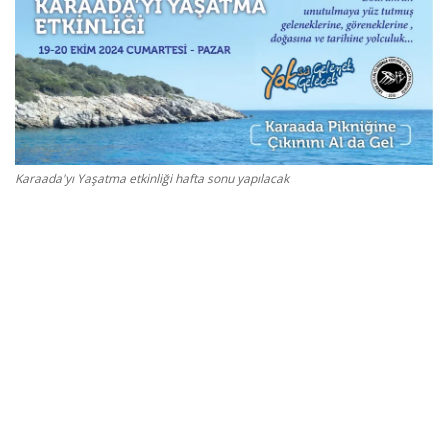
Gizlilik Politikası
Reklam ve İşbirliği
Bodrum Trafik Yoğunluk Haritası
Karaada'yı Yaşatma etkinliği hafta sonu yapılacak
Turizm
Siyaset
Bodrum Nöbetçi Eczaneler
Köşe Yazarları
Spor