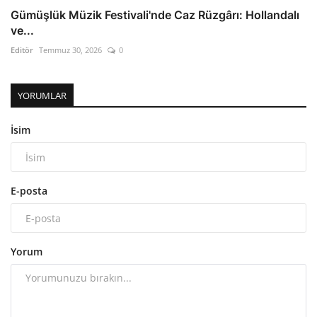
Gümüşlük Müzik Festivali'nde Caz Rüzgârı: Hollandalı
ve...
Editör
Temmuz 30, 2026
0
YORUMLAR
İsim
E-posta
Yorum