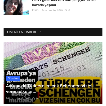
kazada yaşamı...
Editör
Temmuz 24, 2026
0
ÖNERILEN HABERLER
Gündem
Avrupa'da Türklere en çok Schengen vizesi
veren ülkeler...
Editör
Mart 5, 2025
0