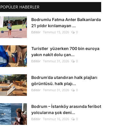
POPÜLER HABERLER
Bodrumlu Fatma Anter Balkanlarda
21 yıldır kırılamayan ...
Editör
Temmuz 15, 2026
0
Turistler yüzerken 700 bin euroya
yakın nakit dolu çan...
Editör
Temmuz 31, 2026
0
Bodrum’da utandıran halk plajları
görüntüsü. halk plajı...
Editör
Temmuz 31, 2026
0
Bodrum – İstanköy arasında feribot
yolcularına şok deni...
Editör
Temmuz 16, 2026
0