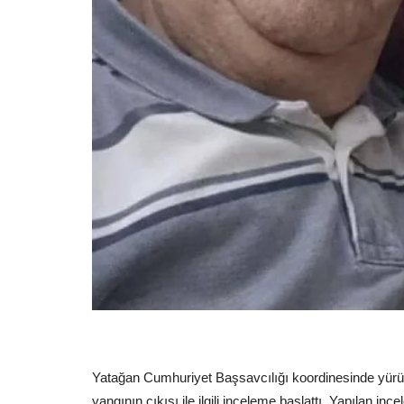
Yatağan Cumhuriyet Başsavcılığı koordinesinde yür
yangının çıkışı ile ilgili inceleme başlattı. Yapılan in