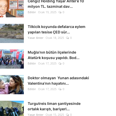
Cengiz Holding Yaşar Anter’e 10
milyon TL. tazminat dav...
Editör
Ocak 19, 2025
0
Tilkicik koyunda defalarca eylem
yapılan tesise ÇED sür...
Yasar Anter
Ocak 18, 2025
0
Muğla’nın bütün ilçelerinde
Atatürk koşusu yapıldı. Bod...
Editör
Ocak 17, 2025
0
Doktor olmayan Yunan adasındaki
Valentina’nın hayatını...
Editör
Ocak 17, 2025
0
Turgutreis liman şantiyesinde
ortalık karıştı, bariyerl...
Yasar Anter
Ocak 15, 2025
0