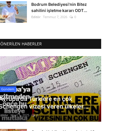
Bodrum Belediyesi'nin Bitez
sahilini işletme kararı ODT...
Editör
Temmuz 7, 2026
0
ÖNERILEN HABERLER
Gündem
Avrupa'da Türklere en çok
Schengen vizesi veren ülkeler...
Editör
Mart 5, 2025
0