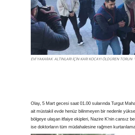
EVİ YAKARAK ALTINLARI İÇİN KARI KOCAYI ÖLDÜREN TORUN VE
Olay, 5 Mart gecesi saat 01.00 sularında Turgut Mahal
ait müstakil evde henüz bilinmeyen bir nedenle yüksel
bölgeye ulaşan itfaiye ekipleri, Nazire K’nin cansız be
ise doktorların tüm müdahalesine rağmen kurtarılama