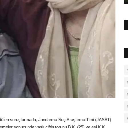
ütülen soruşturmada, Jandarma Suç Araştırma Timi (JASAT)
celemeler sonucunda yaşlı çiftin torunu B.K. (25) ve eşi K.K.