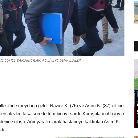
 EŞİ İLE YARDIMCILARI ADLİYEYE SEVK EDİLDİ
lesi’nde meydana geldi. Nazire K. (76) ve Asım K. (87) çiftine
en alevler, kısa sürede tüm binayı sardı. Komşuların ihbarıyla
denine ulaştı. Ağır yaralı olarak hastaneye kaldırılan Asım K.
dı.