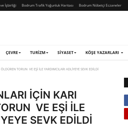
e İşbirliği
Bodrum Trafik Yoğunluk Haritası
Bodrum Nöbetçi Eczaneler
ÇEVRE
TURIZM
SIYASET
KÖŞE YAZARLARI
I ÖLDÜREN TORUN VE EŞİ İLE YARDIMCILARI ADLİYEYE SEVK EDİLDİ
LARI İÇİN KARI
ORUN VE EŞİ İLE
YEYE SEVK EDİLDİ