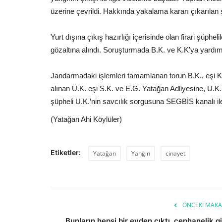
üzerine çevrildi. Hakkında yakalama kararı çıkarılan ş
Yurt dışına çıkış hazırlığı içerisinde olan firari şüph
gözaltına alındı. Soruşturmada B.K. ve K.K’ya yardım ve
Jandarmadaki işlemleri tamamlanan torun B.K., eşi K.K.
alınan Ü.K. eşi S.K. ve E.G. Yatağan Adliyesine, U.K.
şüpheli U.K.’nin savcılık sorgusuna SEGBİS kanalı ile
(Yatağan Ahi Köylüler)
Etiketler:
Yatağan
Yangın
cinayet
ÖNCEKI MAKA
Bunların hepsi bir evden çıktı, cephanelik gi