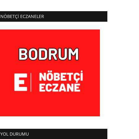
NÖBETÇI ECZANELER
YOL DURUMU