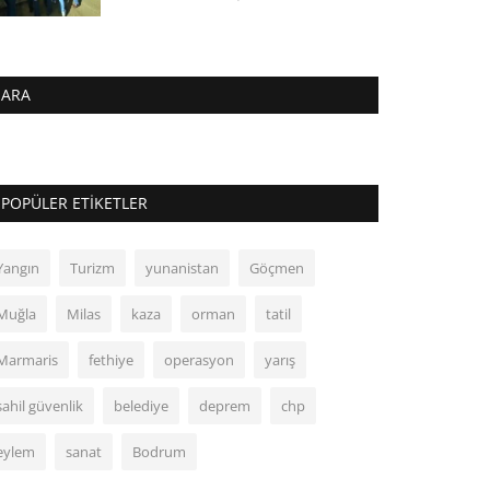
ARA
POPÜLER ETIKETLER
Yangın
Turizm
yunanistan
Göçmen
Muğla
Milas
kaza
orman
tatil
Marmaris
fethiye
operasyon
yarış
sahil güvenlik
belediye
deprem
chp
eylem
sanat
Bodrum