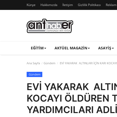
Künye
Hakkımızda
İletişim
Gizlilik Politikası
Reklam v
EĞITIM
AKTÜEL MAGAZIN
ASAYIŞ
Ana Sayfa
Gündem
EVİ YAKARAK ALTINLARI İÇİN KARI KOCAY
Gündem
EVİ YAKARAK ALTIN
KOCAYI ÖLDÜREN T
YARDIMCILARI ADLİ