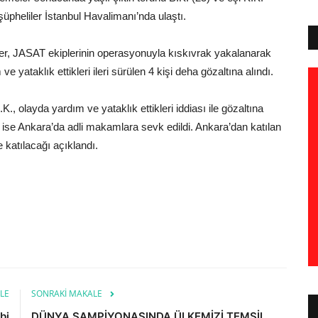
üpheliler İstanbul Havalimanı’nda ulaştı.
eliler, JASAT ekiplerinin operasyonuyla kıskıvrak yakalanarak
 yataklık ettikleri ileri sürülen 4 kişi deha gözaltına alındı.
, olayda yardım ve yataklık ettikleri iddiası ile gözaltına
 ise Ankara’da adli makamlara sevk edildi. Ankara’dan katılan
 katılacağı açıklandı.
LE
SONRAKI MAKALE
bi
DÜNYA ŞAMPİYONASINDA ÜLKEMİZİ TEMSİL