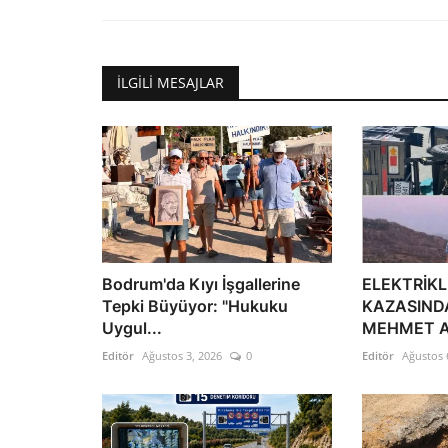
İLGILI MESAJLAR
Bodrum'da Kıyı İşgallerine
ELEKTRİKLİ
Tepki Büyüyor: "Hukuku
KAZASIND
Uygul...
MEHMET AL
Editör
Ağustos 3, 2026
0
Editör
Ağustos 