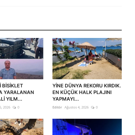
 BİSİKLET
YİNE DÜNYA REKORU KIRDIK.
A YARALANAN
EN KÜÇÜK HALK PLAJINI
İ YILM...
YAPMAYI...
6, 2026
0
Editör
Ağustos 4, 2026
0