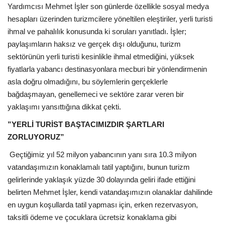
Kültür Sanat Tarih
Yardımcısı Mehmet İşler son günlerde özellikle sosyal medya
hesapları üzerinden turizmcilere yöneltilen eleştiriler, yerli turisti
Sağlık
ihmal ve pahalılık konusunda ki soruları yanıtladı. İşler;
paylaşımların haksız ve gerçek dışı olduğunu, turizm
Ekonomi
sektörünün yerli turisti kesinlikle ihmal etmediğini, yüksek
fiyatlarla yabancı destinasyonlara mecburi bir yönlendirmenin
Gündem
asla doğru olmadığını, bu söylemlerin gerçeklerle
bağdaşmayan, genellemeci ve sektöre zarar veren bir
Dünya
yaklaşımı yansıttığına dikkat çekti.
”YERLİ TURİST BAŞTACIMIZDIR ŞARTLARI
ZORLUYORUZ”
Geçtiğimiz yıl 52 milyon yabancının yanı sıra 10.3 milyon
vatandaşımızın konaklamalı tatil yaptığını, bunun turizm
gelirlerinde yaklaşık yüzde 30 dolayında geliri ifade ettiğini
belirten Mehmet İşler, kendi vatandaşımızın olanaklar dahilinde
en uygun koşullarda tatil yapması için, erken rezervasyon,
taksitli ödeme ve çocuklara ücretsiz konaklama gibi