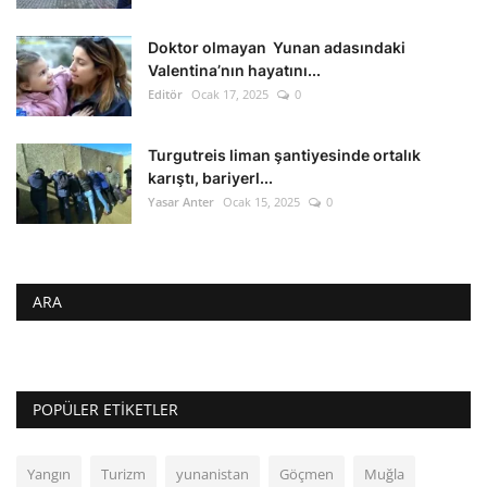
Doktor olmayan Yunan adasındaki
Valentina’nın hayatını...
Editör
Ocak 17, 2025
0
Turgutreis liman şantiyesinde ortalık
karıştı, bariyerl...
Yasar Anter
Ocak 15, 2025
0
ARA
POPÜLER ETIKETLER
Yangın
Turizm
yunanistan
Göçmen
Muğla