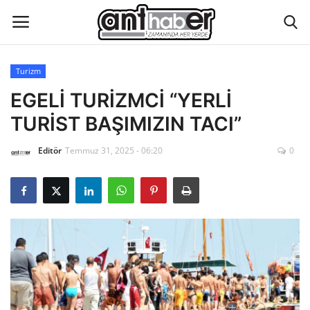
Turizm
Künye
EGELİ TURİZMCİ “YERLİ
TURİST BAŞIMIZIN TACI”
Eğitim
Editör
Temmuz 31, 2025 - 06:20
0
Aktüel Magazin
Hakkımızda
İletişim
Asayiş
Çevre