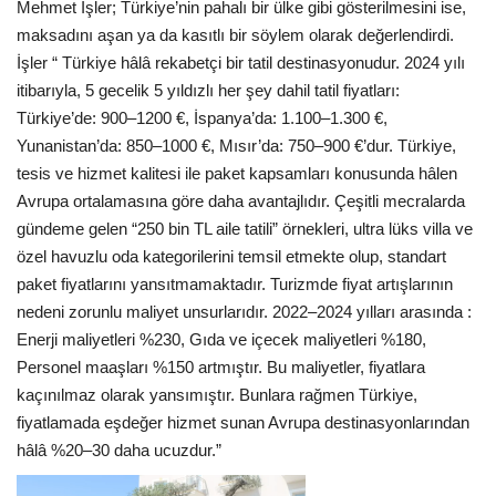
Mehmet İşler; Türkiye’nin pahalı bir ülke gibi gösterilmesini ise,
maksadını aşan ya da kasıtlı bir söylem olarak değerlendirdi.
İşler “ Türkiye hâlâ rekabetçi bir tatil destinasyonudur. 2024 yılı
itibarıyla, 5 gecelik 5 yıldızlı her şey dahil tatil fiyatları:
Türkiye’de: 900–1200 €, İspanya’da: 1.100–1.300 €,
Yunanistan’da: 850–1000 €, Mısır’da: 750–900 €’dur. Türkiye,
tesis ve hizmet kalitesi ile paket kapsamları konusunda hâlen
Avrupa ortalamasına göre daha avantajlıdır. Çeşitli mecralarda
gündeme gelen “250 bin TL aile tatili” örnekleri, ultra lüks villa ve
özel havuzlu oda kategorilerini temsil etmekte olup, standart
paket fiyatlarını yansıtmamaktadır. Turizmde fiyat artışlarının
nedeni zorunlu maliyet unsurlarıdır. 2022–2024 yılları arasında :
Enerji maliyetleri %230, Gıda ve içecek maliyetleri %180,
Personel maaşları %150 artmıştır. Bu maliyetler, fiyatlara
kaçınılmaz olarak yansımıştır. Bunlara rağmen Türkiye,
fiyatlamada eşdeğer hizmet sunan Avrupa destinasyonlarından
hâlâ %20–30 daha ucuzdur.”