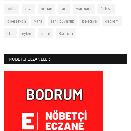
Milas
kaza
orman
tatil
Marmaris
fethiye
operasyon
yarış
sahil güvenlik
belediye
deprem
chp
eylem
sanat
Bodrum
NÖBETÇI ECZANELER