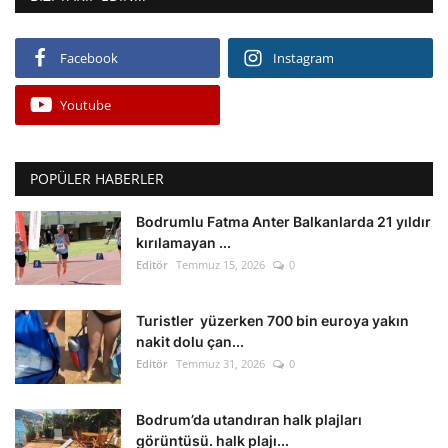
Facebook
Instagram
Youtube
POPÜLER HABERLER
Bodrumlu Fatma Anter Balkanlarda 21 yıldır
kırılamayan ...
Editör
Temmuz 15, 2026
0
Turistler yüzerken 700 bin euroya yakın
nakit dolu çan...
Editör
Temmuz 31, 2026
0
Bodrum’da utandıran halk plajları
görüntüsü. halk plajı...