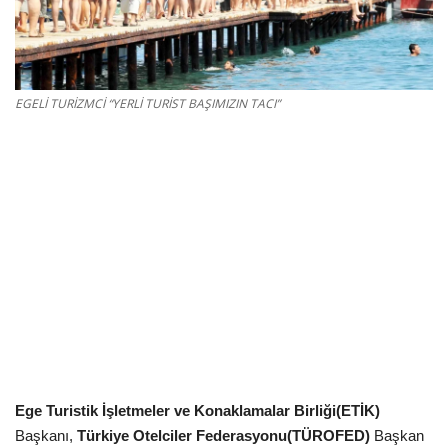
Gizlilik Politikası
Reklam ve İşbirliği
EGELİ TURİZMCİ “YERLİ TURİST BAŞIMIZIN TACI”
Bodrum Trafik Yoğunluk Haritası
Turizm
Siyaset
Bodrum Nöbetçi Eczaneler
Köşe Yazarları
Spor
Ege Turistik İşletmeler ve Konaklamalar Birliği(ETİK)
Başkanı,
Türkiye Otelciler Federasyonu(TÜROFED)
Başkan