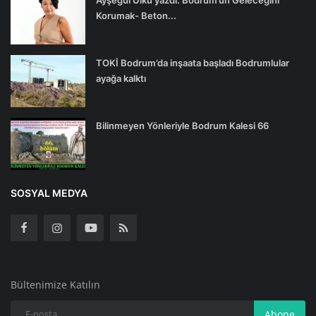
Ayşegül Ülkü yazdı: Bodrum’un Geleceğini
Korumak- Beton...
TOKİ Bodrum’da inşaata başladı Bodrumlular
ayağa kalktı
Bilinmeyen Yönleriyle Bodrum Kalesi 66
SOSYAL MEDYA
Bültenimize Katılın
Abone