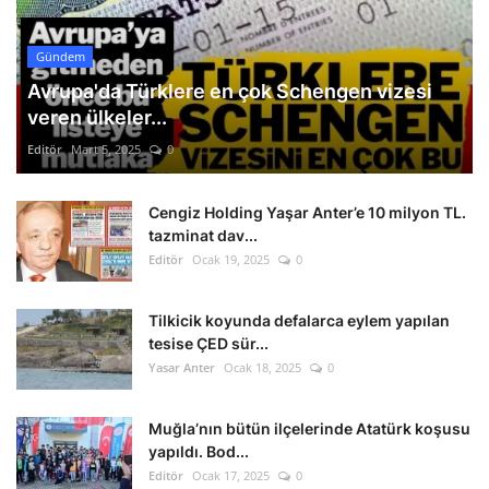
Gündem
Avrupa'da Türklere en çok Schengen vizesi
veren ülkeler...
Editör
Mart 5, 2025
0
Cengiz Holding Yaşar Anter’e 10 milyon TL.
tazminat dav...
Editör
Ocak 19, 2025
0
Tilkicik koyunda defalarca eylem yapılan
tesise ÇED sür...
Yasar Anter
Ocak 18, 2025
0
Muğla’nın bütün ilçelerinde Atatürk koşusu
yapıldı. Bod...
Editör
Ocak 17, 2025
0