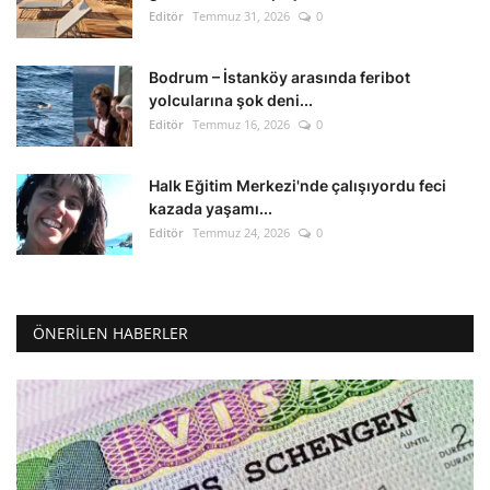
Editör
Temmuz 31, 2026
0
Bodrum – İstanköy arasında feribot
yolcularına şok deni...
Editör
Temmuz 16, 2026
0
Halk Eğitim Merkezi'nde çalışıyordu feci
kazada yaşamı...
Editör
Temmuz 24, 2026
0
ÖNERILEN HABERLER