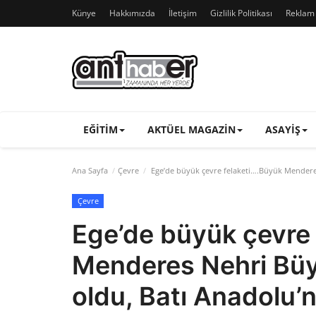
Künye
Hakkımızda
İletişim
Gizlilik Politikası
Reklam v
EĞITIM
AKTÜEL MAGAZIN
ASAYIŞ
Ana Sayfa
Çevre
Ege’de büyük çevre felaketi….Büyük Mendere
Çevre
Ege’de büyük çevre
Menderes Nehri Bü
oldu, Batı Anadolu’