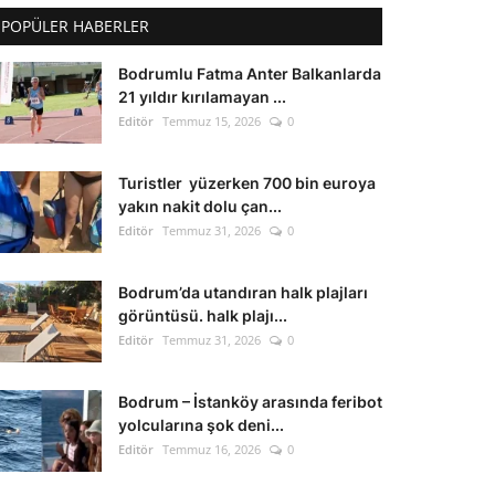
POPÜLER HABERLER
Bodrumlu Fatma Anter Balkanlarda
21 yıldır kırılamayan ...
Editör
Temmuz 15, 2026
0
Turistler yüzerken 700 bin euroya
yakın nakit dolu çan...
Editör
Temmuz 31, 2026
0
Bodrum’da utandıran halk plajları
görüntüsü. halk plajı...
Editör
Temmuz 31, 2026
0
Bodrum – İstanköy arasında feribot
yolcularına şok deni...
Editör
Temmuz 16, 2026
0