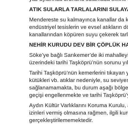
ATIK SULARLA TARLALARINI SULAY
Mendereste su kalmayınca kanallar da kur
endüstriyel tesislerin ve evsel atıkların 
kanallarından köpüren suyu çekerek tarla
NEHİR KURUDU DEV BİR ÇÖPLÜK HA
Söke’ye bağlı Sarıkemer’de iki mahalley
üzerindeki tarihi Taşköprü’nün sorunu yıll
Tarihi Taşköprü’nün kemerlerini tıkayan 
kütükleri vb. atıklar nedeniyle, su sevi
sağlanamamakta, bu durum aşağı bölgedek
geçişi engellenmekte ve tarihi Taşköprü’
Aydın Kültür Varlıklarını Koruma Kurulu, 
izinleri vermiş olmasına rağmen, ilgili kur
gerçekleştirilememektedir.