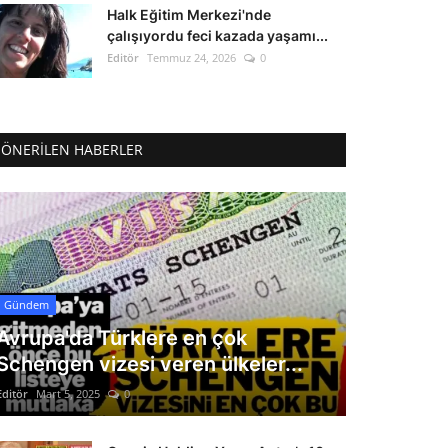
Halk Eğitim Merkezi'nde
çalışıyordu feci kazada yaşamı...
Editör
Temmuz 24, 2026
0
ÖNERILEN HABERLER
Gündem
Avrupa'da Türklere en çok
Schengen vizesi veren ülkeler...
Editör
Mart 5, 2025
0