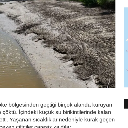
e bölgesinden geçtiği birçok alanda kuruyan
ktü. İçindeki küçük su birikintilerinde kalan
 etti. Yaşanan sıcaklıklar nedeniyle kurak geçen
ken çiftçiler çaresiz kaldılar.