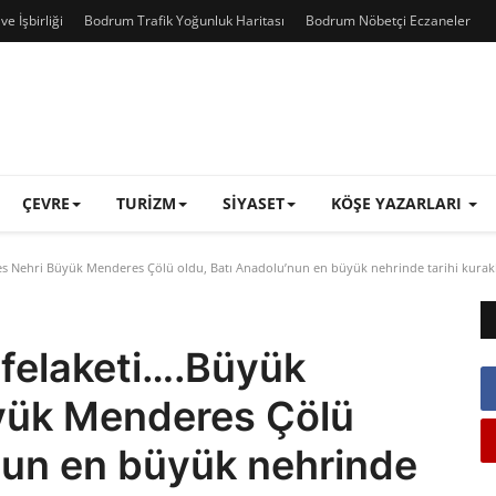
e İşbirliği
Bodrum Trafik Yoğunluk Haritası
Bodrum Nöbetçi Eczaneler
ÇEVRE
TURIZM
SIYASET
KÖŞE YAZARLARI
s Nehri Büyük Menderes Çölü oldu, Batı Anadolu’nun en büyük nehrinde tarihi kurakl
 felaketi….Büyük
yük Menderes Çölü
nun en büyük nehrinde