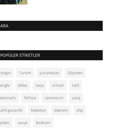
ARA
POPÜLER ETIKETLER
Yangın
Turizm
yunanistan
Göçmen
Muğla
Milas
kaza
orman
tatil
Marmaris
fethiye
operasyon
yarış
sahil güvenlik
belediye
deprem
chp
eylem
sanat
Bodrum