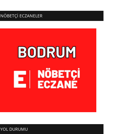
NÖBETÇI ECZANELER
YOL DURUMU