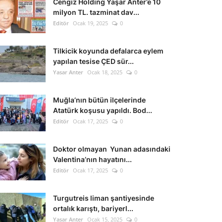
Cengiz Holding Yaşar Anter’e 10
milyon TL. tazminat dav...
Editör
Ocak 19, 2025
0
Tilkicik koyunda defalarca eylem
yapılan tesise ÇED sür...
Yasar Anter
Ocak 18, 2025
0
Muğla’nın bütün ilçelerinde
Atatürk koşusu yapıldı. Bod...
Editör
Ocak 17, 2025
0
Doktor olmayan Yunan adasındaki
Valentina’nın hayatını...
Editör
Ocak 17, 2025
0
Turgutreis liman şantiyesinde
ortalık karıştı, bariyerl...
Yasar Anter
Ocak 15, 2025
0