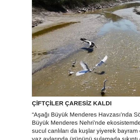
ÇİFTÇİLER ÇARESİZ KALDI
“Aşağı Büyük Menderes Havzası’nda Sök
Büyük Menderes Nehri’nde ekosistemde çö
sucul canlıları da kuşlar yiyerek bayram
yaz aylarında ürününü sulamada sıkıntı çe