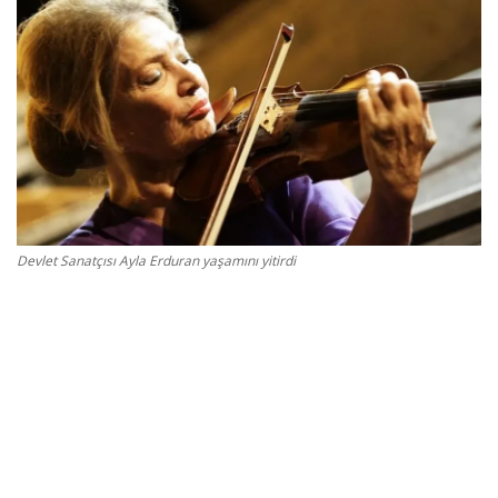
Gizlilik Politikası
Reklam ve İşbirliği
Bodrum Trafik Yoğunluk Haritası
Turizm
Devlet Sanatçısı Ayla Erduran yaşamını yitirdi
Siyaset
Bodrum Nöbetçi Eczaneler
Köşe Yazarları
Spor