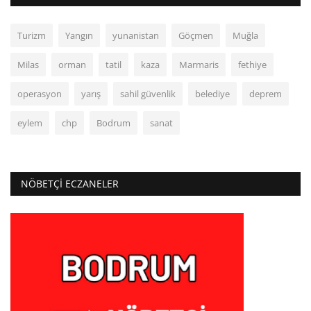
Turizm
Yangın
yunanistan
Göçmen
Muğla
Milas
orman
tatil
kaza
Marmaris
fethiye
operasyon
yarış
sahil güvenlik
belediye
deprem
eylem
chp
Bodrum
sanat
NÖBETÇI ECZANELER