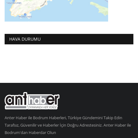
HAVA DURUMU
Anter Haber ile Bodrum Haberleri, Türkiye Gündemini Takip Edin
Tarafsız, Güvenilir ve Haberler İçin Doğru Adrestesiniz. Anter Haber ile
Bodrum'dan Haberdar Olun