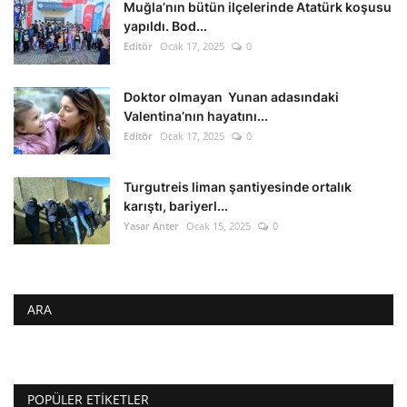
Muğla’nın bütün ilçelerinde Atatürk koşusu
yapıldı. Bod...
Editör
Ocak 17, 2025
0
Doktor olmayan Yunan adasındaki
Valentina’nın hayatını...
Editör
Ocak 17, 2025
0
Turgutreis liman şantiyesinde ortalık
karıştı, bariyerl...
Yasar Anter
Ocak 15, 2025
0
ARA
POPÜLER ETIKETLER