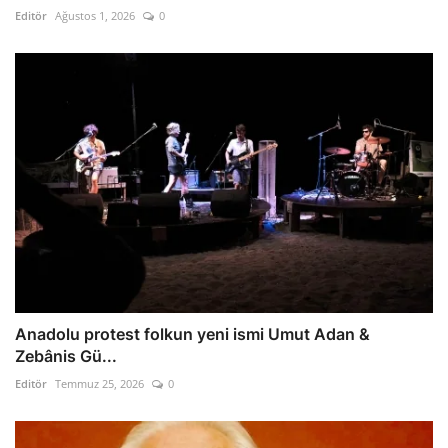
Editör
Ağustos 1, 2026
0
Anadolu protest folkun yeni ismi Umut Adan &
Zebânis Gü...
Editör
Temmuz 25, 2026
0