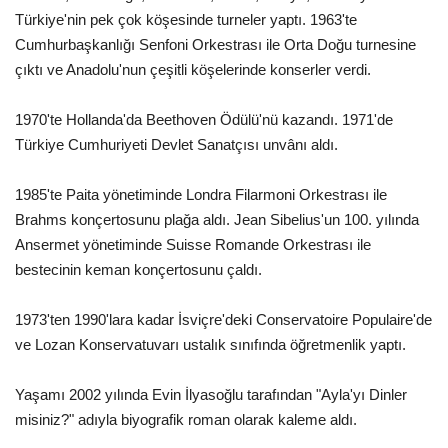
Türkiye'nin pek çok köşesinde turneler yaptı. 1963'te
Cumhurbaşkanlığı Senfoni Orkestrası ile Orta Doğu turnesine
çıktı ve Anadolu'nun çeşitli köşelerinde konserler verdi.
1970'te Hollanda'da Beethoven Ödülü'nü kazandı. 1971'de
Türkiye Cumhuriyeti Devlet Sanatçısı unvânı aldı.
1985'te Paita yönetiminde Londra Filarmoni Orkestrası ile
Brahms konçertosunu plağa aldı. Jean Sibelius'un 100. yılında
Ansermet yönetiminde Suisse Romande Orkestrası ile
bestecinin keman konçertosunu çaldı.
1973'ten 1990'lara kadar İsviçre'deki Conservatoire Populaire'de
ve Lozan Konservatuvarı ustalık sınıfında öğretmenlik yaptı.
Yaşamı 2002 yılında Evin İlyasoğlu tarafından "Ayla'yı Dinler
misiniz?" adıyla biyografik roman olarak kaleme aldı.