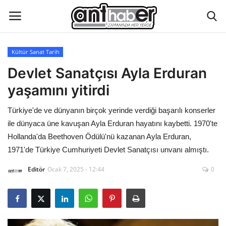
Kültür Sanat Tarih
Künye
Devlet Sanatçısı Ayla Erduran
yaşamını yitirdi
Eğitim
Türkiye'de ve dünyanın birçok yerinde verdiği başarılı konserler
Aktüel Magazin
ile dünyaca üne kavuşan Ayla Erduran hayatını kaybetti. 1970'te
Hollanda'da Beethoven Ödülü'nü kazanan Ayla Erduran,
Hakkımızda
1971'de Türkiye Cumhuriyeti Devlet Sanatçısı unvanı almıştı.
Editör
Ocak 7, 2025 - 12:44
0
İletişim
Asayiş
Çevre