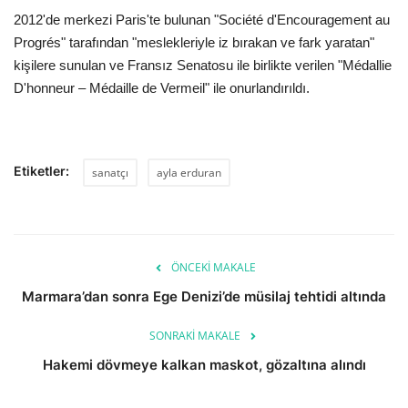
2012'de merkezi Paris'te bulunan "Société d'Encouragement au
Progrés" tarafından "meslekleriyle iz bırakan ve fark yaratan"
kişilere sunulan ve Fransız Senatosu ile birlikte verilen "Médallie
D'honneur – Médaille de Vermeil" ile onurlandırıldı.
Etiketler:
sanatçı
ayla erduran
ÖNCEKI MAKALE
Marmara’dan sonra Ege Denizi’de müsilaj tehtidi altında
SONRAKI MAKALE
Hakemi dövmeye kalkan maskot, gözaltına alındı