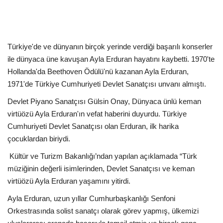
Kültür Sanat Tarih
Sağlık
Türkiye'de ve dünyanın birçok yerinde verdiği başarılı konserler
Ekonomi
ile dünyaca üne kavuşan Ayla Erduran hayatını kaybetti. 1970'te
Hollanda'da Beethoven Ödülü'nü kazanan Ayla Erduran,
Gündem
1971'de Türkiye Cumhuriyeti Devlet Sanatçısı unvanı almıştı.
Devlet Piyano Sanatçısı Gülsin Onay, Dünyaca ünlü keman
Dünya
virtüözü Ayla Erduran'ın vefat haberini duyurdu. Türkiye
Cumhuriyeti Devlet Sanatçısı olan Erduran, ilk harika
çocuklardan biriydi.
Kültür ve Turizm Bakanlığı’ndan yapılan açıklamada “Türk
müziğinin değerli isimlerinden, Devlet Sanatçısı ve keman
virtüözü Ayla Erduran yaşamını yitirdi.
Ayla Erduran, uzun yıllar Cumhurbaşkanlığı Senfoni
Orkestrasında solist sanatçı olarak görev yapmış, ülkemizi