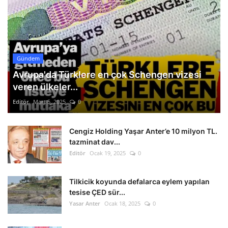
Gündem
Avrupa'da Türklere en çok Schengen vizesi
veren ülkeler...
Editör
Mart 5, 2025
0
Cengiz Holding Yaşar Anter’e 10 milyon TL.
tazminat dav...
Editör
Ocak 19, 2025
0
Tilkicik koyunda defalarca eylem yapılan
tesise ÇED sür...
Yasar Anter
Ocak 18, 2025
0