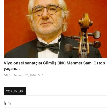
Viyolonsel sanatçısı Gümüşlüklü Mehmet Sami Öztop
yaşam...
Editör
Temmuz 26, 2026
0
YORUMLAR
İsim