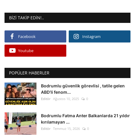
BIZI TAKIP EDIN!..
Facebook
Instagram
Youtube
POPÜLER HABERLER
Bodrumlu güvenlik görevlisi , tatile gelen
ABD’li fenom...
Editör
Ağustos 10, 2025
0
Bodrumlu Fatma Anter Balkanlarda 21 yıldır
kırılamayan ...
Editör
Temmuz 15, 2026
0