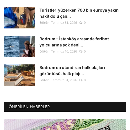
Turistler yüzerken 700 bin euroya yakın
nakit dolu çan...
Editör
Temmuz 31, 2026
0
Bodrum – İstanköy arasında feribot
yolcularına şok deni...
Editör
Temmuz 16, 2026
0
Bodrum’da utandıran halk plajları
görüntüsü. halk plajı...
Editör
Temmuz 31, 2026
0
ÖNERILEN HABERLER