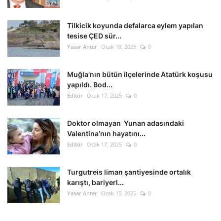
Tilkicik koyunda defalarca eylem yapılan
tesise ÇED sür...
Yasar Anter
Ocak 18, 2025
0
Muğla’nın bütün ilçelerinde Atatürk koşusu
yapıldı. Bod...
Editör
Ocak 17, 2025
0
Doktor olmayan Yunan adasındaki
Valentina’nın hayatını...
Editör
Ocak 17, 2025
0
Turgutreis liman şantiyesinde ortalık
karıştı, bariyerl...
Yasar Anter
Ocak 15, 2025
0