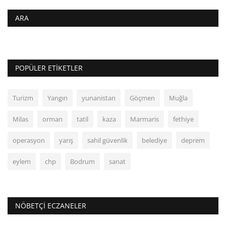
ARA
POPÜLER ETIKETLER
Turizm
Yangın
yunanistan
Göçmen
Muğla
Milas
orman
tatil
kaza
Marmaris
fethiye
operasyon
yarış
sahil güvenlik
belediye
deprem
eylem
chp
Bodrum
sanat
NÖBETÇI ECZANELER