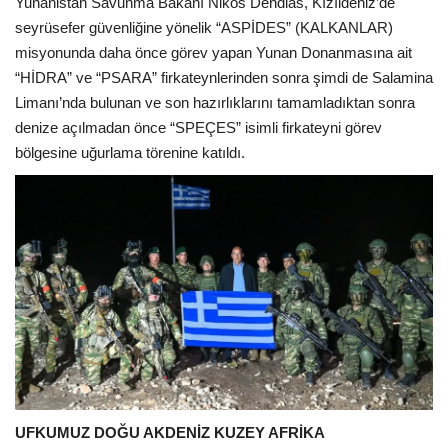
Yunanistan Savunma Bakanı Nikos Dendias, Kızıldeniz’de
seyrüsefer güvenliğine yönelik “ASPİDES” (KALKANLAR)
misyonunda daha önce görev yapan Yunan Donanmasına ait
“HİDRA” ve “PSARA” firkateynlerinden sonra şimdi de Salamina
Limanı’nda bulunan ve son hazırlıklarını tamamladıktan sonra
denize açılmadan önce “SPEÇES” isimli firkateyni görev
bölgesine uğurlama törenine katıldı.
UFKUMUZ DOĞU AKDENİZ KUZEY AFRİKA