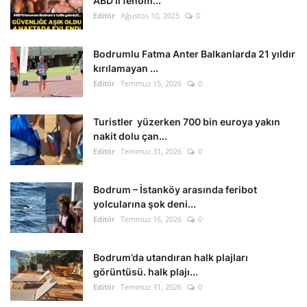
ABD’li fenom...
Editör
Ağustos 10, 2025
0
Bodrumlu Fatma Anter Balkanlarda 21 yıldır
kırılamayan ...
Editör
Temmuz 15, 2026
0
Turistler yüzerken 700 bin euroya yakın
nakit dolu çan...
Editör
Temmuz 31, 2026
0
Bodrum – İstanköy arasında feribot
yolcularına şok deni...
Editör
Temmuz 16, 2026
0
Bodrum’da utandıran halk plajları
görüntüsü. halk plajı...
Editör
Temmuz 31, 2026
0