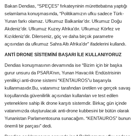
Bakan Dendias, “SPEÇES” fırkateyninin mürettebatına yaptığı
selamlama konuşmasında, “Politikamızın ufku sadece Türk-
Yunan farkı olamaz. Ufkumuz Balkanlar’dır. Ufkumuz Doğu
Akdeniz’dir. Ufkumuz Kuzey Afrika’dır. Ufkumuz Körfez ve
Kızıldeniz’dir. Dilerseniz, göç ve daha birçok parametre
açısından da ufkumuz Sahra Altı Afrika’dır” ifadelerini kullandı.
ANTİ DRONE SİSTEMİNİ BAŞARI İLE KULLANIYORUZ
Dendias konuşmasının devamında ise “Bizim için bir başka
gurur unsuru da PSARA’nın, Yunan Havacılık Endüstrisinin
yenilikçi anti-drone sistemi “KENTAUROS”u başarıyla
kullanmasıdır.Bu, vatanımız tarafından üretilen ve gerçek savaş
koşullarında güvenilirlik açısından kullanılan ve test edilen
yeteneklere sahip ilk drone karşıtı sistemdir. Birkaç gün içinde
vatanımızda oluşturulacak anti-drone kubbesini bir bütün olarak
Yunanistan Parlamentosuna sunacağım. “KENTAUROS” bunun
önemli bir parçası” dedi.