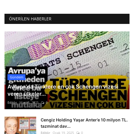
ÖNERILEN HABERLER
Gündem
Avrupa'da Türklere en çok Schengen vizesi
veren ülkeler...
Editör
Mart 5, 2025
0
Cengiz Holding Yaşar Anter’e 10 milyon TL.
tazminat dav...
Editör
Ocak 19, 2025
0