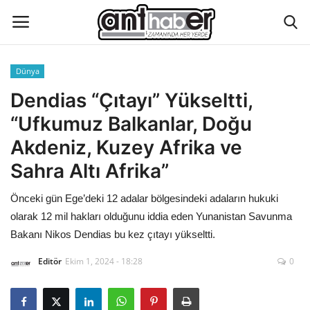
Dünya
Künye
Dendias “Çıtayı” Yükseltti,
“Ufkumuz Balkanlar, Doğu
Eğitim
Akdeniz, Kuzey Afrika ve
Aktüel Magazin
Sahra Altı Afrika”
Önceki gün Ege’deki 12 adalar bölgesindeki adaların hukuki
Hakkımızda
olarak 12 mil hakları olduğunu iddia eden Yunanistan Savunma
İletişim
Bakanı Nikos Dendias bu kez çıtayı yükseltti.
Editör
Ekim 1, 2024 - 18:28
0
Asayiş
Çevre