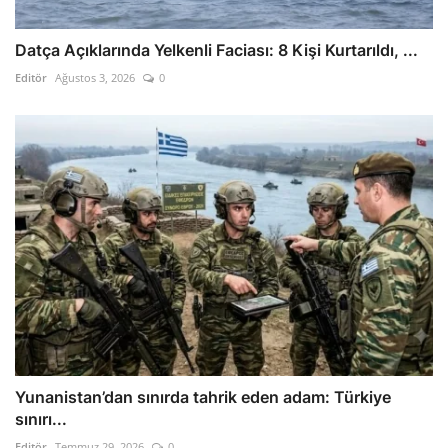
Datça Açıklarında Yelkenli Faciası: 8 Kişi Kurtarıldı, ...
Editör
Ağustos 3, 2026
0
Yunanistan’dan sınırda tahrik eden adam: Türkiye
sınırı...
Editör
Temmuz 29, 2026
0