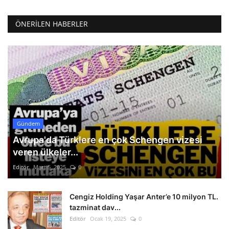
ÖNERILEN HABERLER
Gündem
Avrupa'da Türklere en çok Schengen vizesi
veren ülkeler...
Editör
Mart 5, 2025
0
Cengiz Holding Yaşar Anter’e 10 milyon TL.
tazminat dav...
Editör
Ocak 19, 2025
0