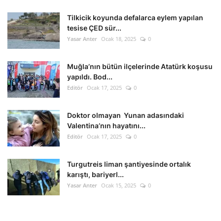
Tilkicik koyunda defalarca eylem yapılan
tesise ÇED sür...
Yasar Anter
Ocak 18, 2025
0
Muğla’nın bütün ilçelerinde Atatürk koşusu
yapıldı. Bod...
Editör
Ocak 17, 2025
0
Doktor olmayan Yunan adasındaki
Valentina’nın hayatını...
Editör
Ocak 17, 2025
0
Turgutreis liman şantiyesinde ortalık
karıştı, bariyerl...
Yasar Anter
Ocak 15, 2025
0