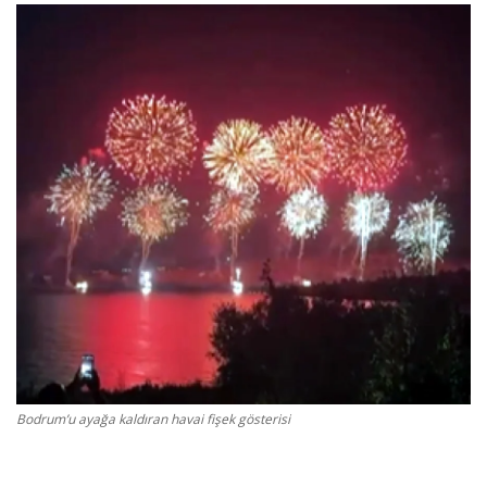
Gizlilik Politikası
Reklam ve İşbirliği
Bodrum Trafik Yoğunluk Haritası
Turizm
Siyaset
Bodrum Nöbetçi Eczaneler
Köşe Yazarları
Bodrum’u ayağa kaldıran havai fişek gösterisi
Spor