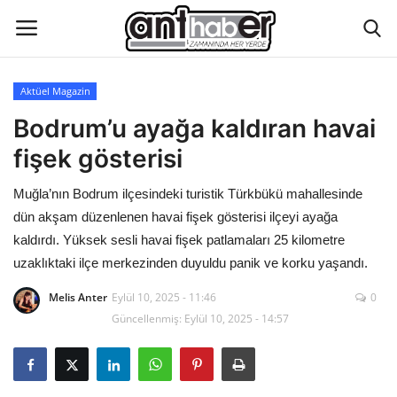
Aktüel Magazin
Künye
Bodrum’u ayağa kaldıran havai
fişek gösterisi
Eğitim
Muğla’nın Bodrum ilçesindeki turistik Türkbükü mahallesinde
Aktüel Magazin
dün akşam düzenlenen havai fişek gösterisi ilçeyi ayağa
kaldırdı. Yüksek sesli havai fişek patlamaları 25 kilometre
Hakkımızda
uzaklıktaki ilçe merkezinden duyuldu panik ve korku yaşandı.
Melis Anter
Eylül 10, 2025 - 11:46
0
İletişim
Güncellenmiş: Eylül 10, 2025 - 14:57
Asayiş
Çevre