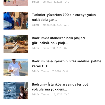
Editör
Temmuz 15, 2026
0
Turistler yüzerken 700 bin euroya yakın
nakit dolu çan...
Editör
Temmuz 31, 2026
0
Bodrum’da utandıran halk plajları
görüntüsü. halk plajı...
Editör
Temmuz 31, 2026
0
Bodrum Belediyesi'nin Bitez sahilini işletme
kararı ODT...
Editör
Temmuz 7, 2026
0
Bodrum – İstanköy arasında feribot
yolcularına şok deni...
Editör
Temmuz 16, 2026
0