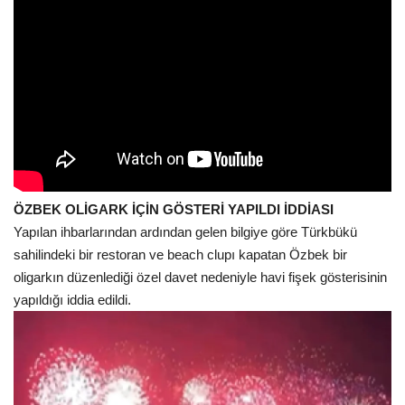
ÖZBEK OLİGARK İÇİN GÖSTERİ YAPILDI İDDİASI
Yapılan ihbarlarından ardından gelen bilgiye göre Türkbükü
sahilindeki bir restoran ve beach clupı kapatan Özbek bir
oligarkın düzenlediği özel davet nedeniyle havi fişek gösterisinin
yapıldığı iddia edildi.