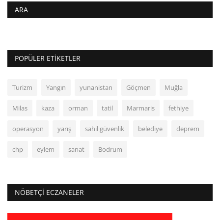
ARA
POPÜLER ETIKETLER
Turizm
Yangın
yunanistan
Göçmen
Muğla
Milas
kaza
orman
tatil
Marmaris
fethiye
operasyon
yarış
sahil güvenlik
belediye
deprem
chp
eylem
sanat
Bodrum
NÖBETÇI ECZANELER