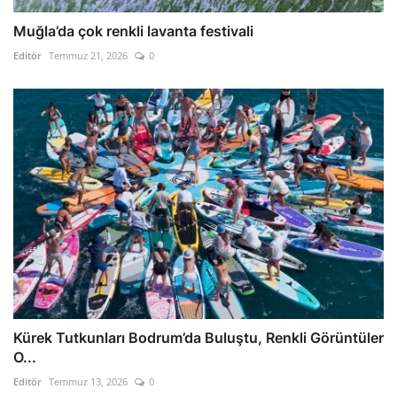
Muğla’da çok renkli lavanta festivali
Editör
Temmuz 21, 2026
0
Kürek Tutkunları Bodrum’da Buluştu, Renkli Görüntüler
O...
Editör
Temmuz 13, 2026
0