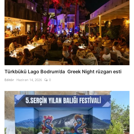
Türkbükü Lago Bodrum’da Greek Night rüzgarı esti
Editör
Haziran 14, 2026
0