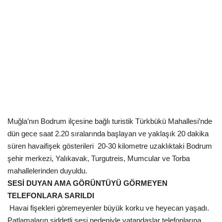
Kültür Sanat Tarih
Sağlık
Ekonomi
Gündem
Dünya
Muğla’nın Bodrum ilçesine bağlı turistik Türkbükü Mahallesi’nde
dün gece saat 2.20 sıralarında başlayan ve yaklaşık 20 dakika
süren havaifişek gösterileri 20-30 kilometre uzaklıktaki Bodrum
şehir merkezi, Yalıkavak, Turgutreis, Mumcular ve Torba
mahallelerinden duyuldu.
SESİ DUYAN AMA GÖRÜNTÜYÜ GÖRMEYEN
TELEFONLARA SARILDI
Havai fişekleri göremeyenler büyük korku ve heyecan yaşadı.
Patlamaların şiddetli sesi nedeniyle vatandaşlar telefonlarına