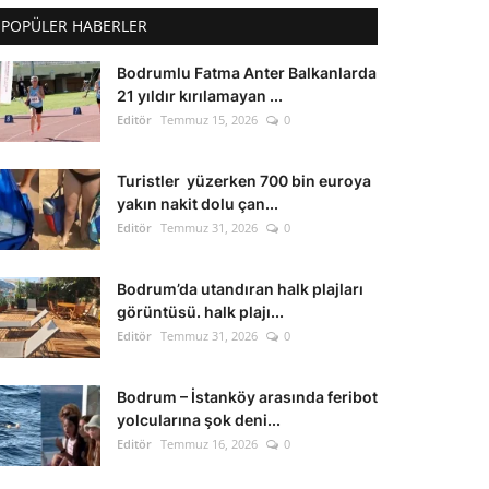
POPÜLER HABERLER
Bodrumlu Fatma Anter Balkanlarda
21 yıldır kırılamayan ...
Editör
Temmuz 15, 2026
0
Turistler yüzerken 700 bin euroya
yakın nakit dolu çan...
Editör
Temmuz 31, 2026
0
Bodrum’da utandıran halk plajları
görüntüsü. halk plajı...
Editör
Temmuz 31, 2026
0
Bodrum – İstanköy arasında feribot
yolcularına şok deni...
Editör
Temmuz 16, 2026
0