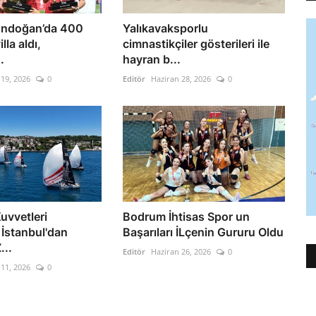
ndoğan’da 400
Yalıkavaksporlu
lla aldı,
cimnastikçiler gösterileri ile
.
hayran b...
19, 2026
0
Editör
Haziran 28, 2026
0
uvvetleri
Bodrum İhtisas Spor un
 İstanbul'dan
Başarıları İLçenin Gururu Oldu
...
Editör
Haziran 26, 2026
0
11, 2026
0