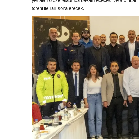
yer alan 6 özel etabında devam edecek
ve ardından
töreni ile ralli sona erecek.