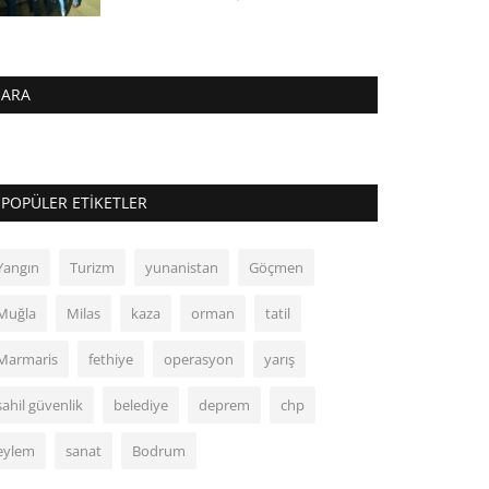
ARA
POPÜLER ETIKETLER
Yangın
Turizm
yunanistan
Göçmen
Muğla
Milas
kaza
orman
tatil
Marmaris
fethiye
operasyon
yarış
sahil güvenlik
belediye
deprem
chp
eylem
sanat
Bodrum