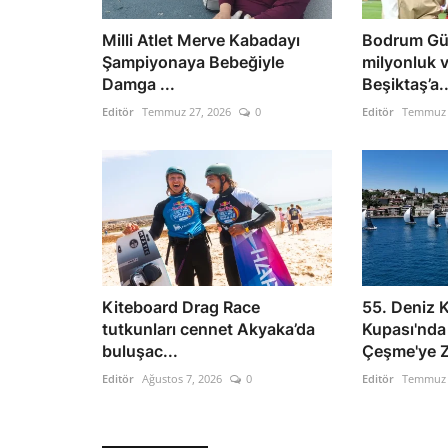
Milli Atlet Merve Kabadayı
Bodrum Gü
Şampiyonaya Bebeğiyle
milyonluk vi
Damga ...
Beşiktaş’a..
Editör
Temmuz 27, 2026
0
Editör
Temmuz 
Kiteboard Drag Race
55. Deniz K
tutkunları cennet Akyaka’da
Kupası'nda
buluşac...
Çeşme'ye Z
Editör
Ağustos 7, 2026
0
Editör
Temmuz 