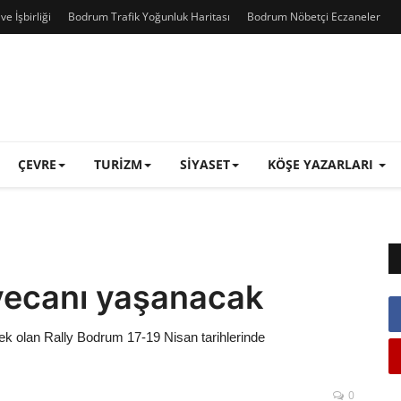
e İşbirliği
Bodrum Trafik Yoğunluk Haritası
Bodrum Nöbetçi Eczaneler
ÇEVRE
TURIZM
SIYASET
KÖŞE YAZARLARI
yecanı yaşanacak
ek olan Rally Bodrum 17-19 Nisan tarihlerinde
0