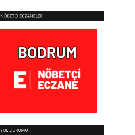
NÖBETÇI ECZANELER
YOL DURUMU