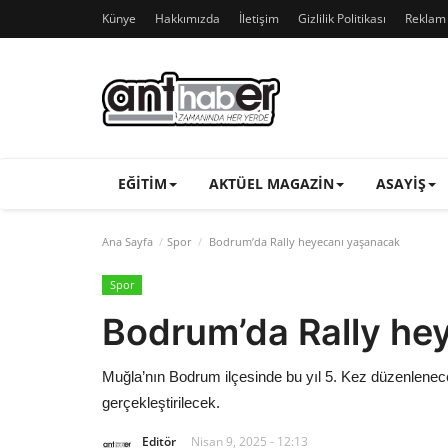
Künye
Hakkımızda
İletişim
Gizlilik Politikası
Reklam v
EĞITIM
AKTÜEL MAGAZIN
ASAYIŞ
Ana Sayfa
Spor
Bodrum’da Rally heyecanı yaşanacak
Spor
Bodrum’da Rally he
Muğla’nın Bodrum ilçesinde bu yıl 5. Kez düzenlenec
gerçekleştirilecek.
Editör
Nisan 9, 2025 - 12:13