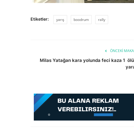
Etiketler:
yarış
boodrum
rally
ÖNCEKI MAKA
Milas Yatağan kara yolunda feci kaza 1 ölü
yara