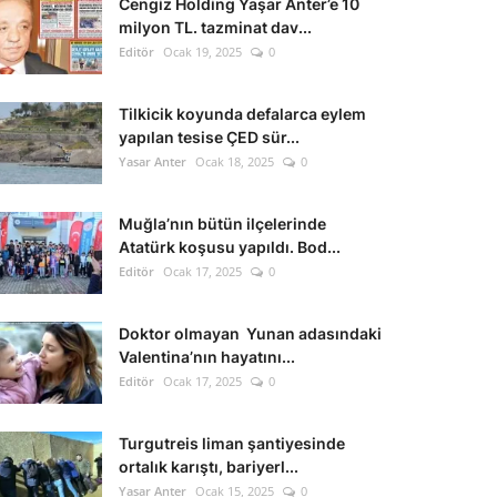
Cengiz Holding Yaşar Anter’e 10
milyon TL. tazminat dav...
Editör
Ocak 19, 2025
0
Tilkicik koyunda defalarca eylem
yapılan tesise ÇED sür...
Yasar Anter
Ocak 18, 2025
0
Muğla’nın bütün ilçelerinde
Atatürk koşusu yapıldı. Bod...
Editör
Ocak 17, 2025
0
Doktor olmayan Yunan adasındaki
Valentina’nın hayatını...
Editör
Ocak 17, 2025
0
Turgutreis liman şantiyesinde
ortalık karıştı, bariyerl...
Yasar Anter
Ocak 15, 2025
0