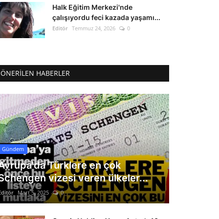
Halk Eğitim Merkezi'nde
çalışıyordu feci kazada yaşamı...
Editör
Temmuz 24, 2026
0
ÖNERILEN HABERLER
Gündem
Avrupa'da Türklere en çok
Schengen vizesi veren ülkeler...
Editör
Mart 5, 2025
0